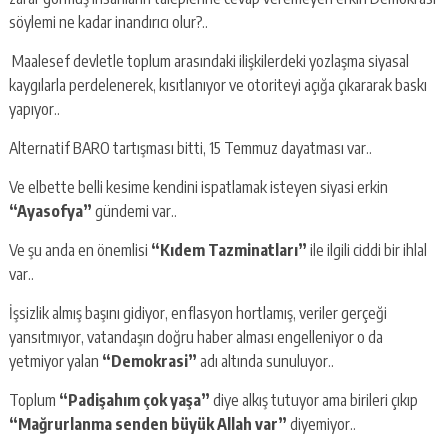
söylemi ne kadar inandırıcı olur?..
Maalesef devletle toplum arasındaki ilişkilerdeki yozlaşma siyasal
kaygılarla perdelenerek, kısıtlanıyor ve otoriteyi açığa çıkararak baskı
yapıyor..
Alternatif BARO tartışması bitti, 15 Temmuz dayatması var..
Ve elbette belli kesime kendini ispatlamak isteyen siyasi erkin
“Ayasofya”
gündemi var..
Ve şu anda en önemlisi
“Kıdem Tazminatları”
ile ilgili ciddi bir ihlal
var..
İşsizlik almış başını gidiyor, enflasyon hortlamış, veriler gerçeği
yansıtmıyor, vatandaşın doğru haber alması engelleniyor o da
yetmiyor yalan
“Demokrasi”
adı altında sunuluyor..
Toplum
“Padişahım çok yaşa”
diye alkış tutuyor ama birileri çıkıp
“Mağrurlanma senden büyük Allah var”
diyemiyor..