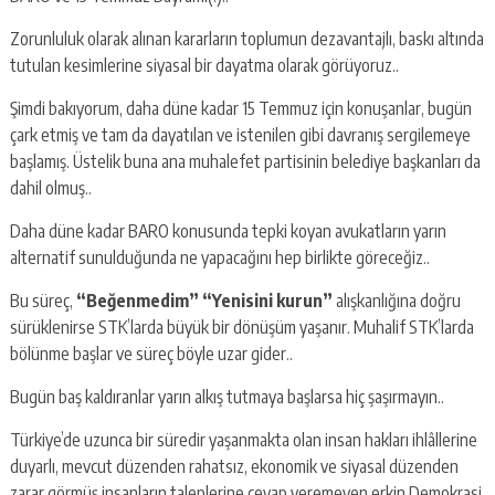
Zorunluluk olarak alınan kararların toplumun dezavantajlı, baskı altında
tutulan kesimlerine siyasal bir dayatma olarak görüyoruz..
Şimdi bakıyorum, daha düne kadar 15 Temmuz için konuşanlar, bugün
çark etmiş ve tam da dayatılan ve istenilen gibi davranış sergilemeye
başlamış. Üstelik buna ana muhalefet partisinin belediye başkanları da
dahil olmuş..
Daha düne kadar BARO konusunda tepki koyan avukatların yarın
alternatif sunulduğunda ne yapacağını hep birlikte göreceğiz..
Bu süreç,
“Beğenmedim” “Yenisini kurun”
alışkanlığına doğru
sürüklenirse STK’larda büyük bir dönüşüm yaşanır. Muhalif STK’larda
bölünme başlar ve süreç böyle uzar gider..
Bugün baş kaldıranlar yarın alkış tutmaya başlarsa hiç şaşırmayın..
Türkiye’de uzunca bir süredir yaşanmakta olan insan hakları ihlâllerine
duyarlı, mevcut düzenden rahatsız, ekonomik ve siyasal düzenden
zarar görmüş insanların taleplerine cevap veremeyen erkin Demokrasi