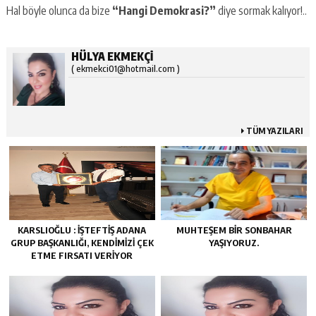
Hal böyle olunca da bize
“Hangi Demokrasi?”
diye sormak kalıyor!..
HÜLYA EKMEKÇİ
(
ekmekci01@hotmail.com
)
TÜM YAZILARI
KARSLIOĞLU : İŞTEFTIŞ ADANA
MUHTEŞEM BIR SONBAHAR
GRUP BAŞKANLIĞI, KENDIMIZI ÇEK
YAŞIYORUZ.
ETME FIRSATI VERIYOR