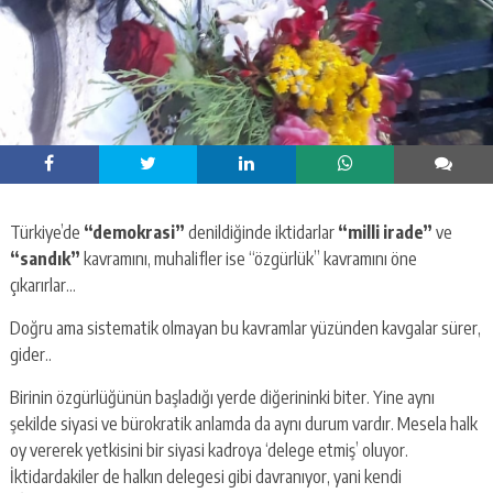
Türkiye’de
“demokrasi”
denildiğinde iktidarlar
“milli irade”
ve
“sandık”
kavramını, muhalifler ise “özgürlük” kavramını öne
çıkarırlar…
Doğru ama sistematik olmayan bu kavramlar yüzünden kavgalar sürer,
gider..
Birinin özgürlüğünün başladığı yerde diğerininki biter. Yine aynı
şekilde siyasi ve bürokratik anlamda da aynı durum vardır. Mesela halk
oy vererek yetkisini bir siyasi kadroya ‘delege etmiş’ oluyor.
İktidardakiler de halkın delegesi gibi davranıyor, yani kendi