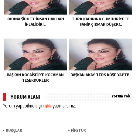
KADINA ŞIDDET, INSAN HAKLARI
TÜRK KADININA CUMHURIYETE
IHLALIDIR!..
SAHIP ÇIKMAK DÜŞER!..
BAŞKAN KOCAISPIR’E KOCAMAN
BAŞKAN AKAY TERS KÖŞE YAPTI!..
TEŞEKKÜRLER
Yorum Yok
YORUM ALANI
Yorum yapabilmek için
yapmalısınız.
giriş
BURÇLAR
FİKSTÜR