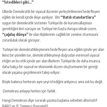
“İstedikleri gibi…”
Ülkede Demokratik bir siyasal düzenin yerleştirilmesini hedefleyen
eğilim de kendi içinde ikiye ayrılıyor. Biri
“Batılı standartlara”
uygun bir demokratik sistemin Türkiye’de de kurumsallaşması
gerektiğini ileri sürüyor ve Türkiye’nin başta Avrupa olmak üzere,
“çağdaş dünya”
ile olan ilişkilerinin sağlıklı bir zemine oturmasını
zorunluluk olarak görüyor..
Türkiye’nin demokratikleşmesini hedefleyen ana eğilim içinde yer alan
ikinci bir yönelim ise, demokratikleşmeyi doğrudan evrensel siyasal
etiğin ve bu etik içinde yer alan ilkelerin Türkiye’de de daha insanca,
daha hakça bir siyasal ve ekonomik düzen oluşturmanın bir gereği
olarak yaşama geçirilmesini talep ediyor..
Böyle bakınca herkesin aynı şeyi istediğini anlıyoruz ama aslı bu değil..
Demokrasi anlayışı herkes için farklı!..
Hangi Demokrasi diye sorarak yazıma başlama sebebim alternatif
BARO ve 15 Temmuz Bayramı(!)..