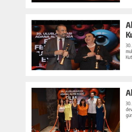
A
K
30.
muh
Kut
A
30.
dev
gün