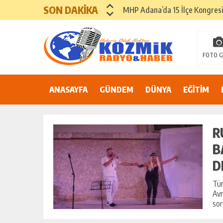
SON DAKİKA
“İtfaiyecilik yalnızca bir mesle
ADANA’DA YER ALTI SULARI 
81 İLDE ORTAK ÇAĞRI: “EŞİT V
FOTO G
Suluca Cezaevi’nde yaşanan ol
ANASAYFA
GÜNDEM
Adana’nın Göbeğinde Güvenlik 
DÜNYA
EĞİTİM
81 İLDE MAHKÛM YAKINLARIN
R
B
D
Tür
Avr
sor
OMIK
SIK ARIZALANAN IÇME SUYU HATT
SININ TEK
YENILENIYOR