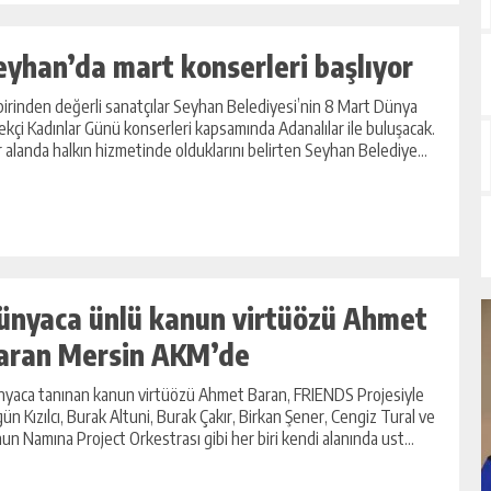
eyhan’da mart konserleri başlıyor
birinden değerli sanatçılar Seyhan Belediyesi’nin 8 Mart Dünya
kçi Kadınlar Günü konserleri kapsamında Adanalılar ile buluşacak.
 alanda halkın hizmetinde olduklarını belirten Seyhan Belediye...
ünyaca ünlü kanun virtüözü Ahmet
aran Mersin AKM’de
yaca tanınan kanun virtüözü Ahmet Baran, FRIENDS Projesiyle
gün Kızılcı, Burak Altuni, Burak Çakır, Birkan Şener, Cengiz Tural ve
un Namına Project Orkestrası gibi her biri kendi alanında ust...