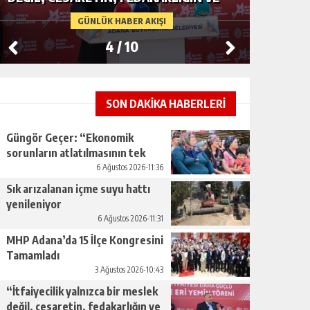
INSAN SEVGISININ EN GÜÇLÜ
CENDER
GÜNLÜK HABER AKIŞI
TEMSILIDIR.”
4
/
10
SON DAKİKA HABERLERİ
Güngör Geçer: “Ekonomik
sorunların atlatılmasının tek
yolu üretimi artırmaktan
6 Ağustos 2026-11:36
geçiyor.”
Sık arızalanan içme suyu hattı
yenileniyor
6 Ağustos 2026-11:31
MHP Adana’da 15 İlçe Kongresini
Tamamladı
3 Ağustos 2026-10:43
“İtfaiyecilik yalnızca bir meslek
değil, cesaretin, fedakarlığın ve