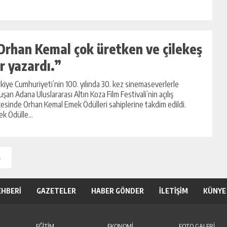
Orhan Kemal çok üretken ve çilekeş
ir yazardı.”
kiye Cumhuriyeti’nin 100. yılında 30. kez sinemaseverlerle
uşan Adana Uluslararası Altın Koza Film Festivali’nin açılış
esinde Orhan Kemal Emek Ödülleri sahiplerine takdim edildi.
k Ödülle...
»
EHBERİ
GAZETELER
HABER GÖNDER
İLETİŞİM
KÜNYE
EĞİTİM
EKONOMİ
FOTO GALERİ