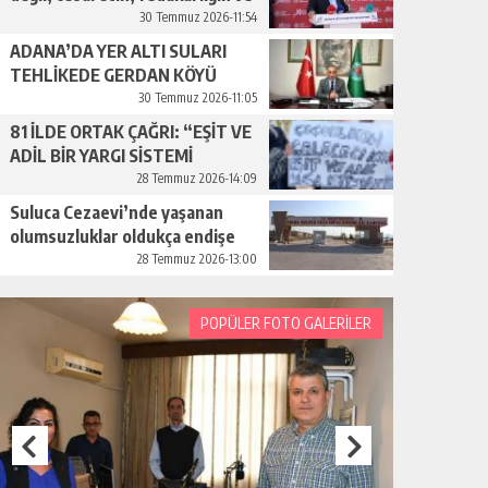
insan sevgisinin en güçlü
30 Temmuz 2026-11:54
temsilidir.”
ADANA’DA YER ALTI SULARI
TEHLİKEDE GERDAN KÖYÜ
SANAYİ SUYU CENDERESİNDE
30 Temmuz 2026-11:05
81 İLDE ORTAK ÇAĞRI: “EŞİT VE
ADİL BİR YARGI SİSTEMİ
İSTİYORUZ”
28 Temmuz 2026-14:09
Suluca Cezaevi’nde yaşanan
olumsuzluklar oldukça endişe
yaratıyor…
28 Temmuz 2026-13:00
POPÜLER FOTO GALERİLER