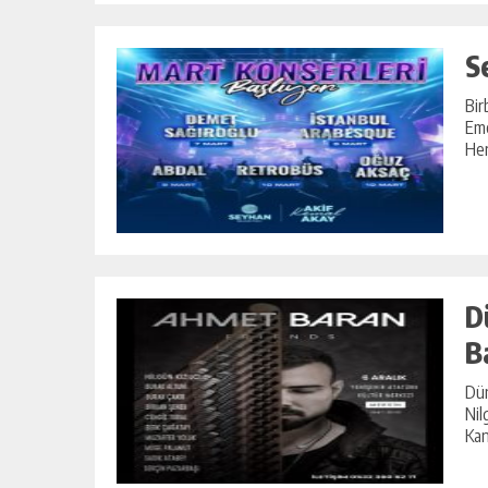
S
Bir
Eme
Her
D
B
Dün
Nil
Kan