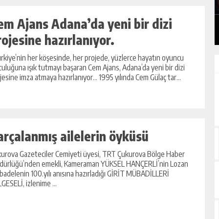
GÜNLÜK HABER AKIŞI
em Ajans Adana’da yeni bir dizi
rojesine hazırlanıyor.
kiye’nin her köşesinde, her projede, yüzlerce hayatın oyuncu
culuğuna ışık tutmayı başaran Cem Ajans, Adana’da yeni bir dizi
jesine imza atmaya hazırlanıyor… 1995 yılında Cem Gülaç tar...
arçalanmış ailelerin öyküsü
urova Gazeteciler Cemiyeti üyesi, TRT Çukurova Bölge Haber
ürlüğü’nden emekli, Kameraman YÜKSEL HANÇERLİ’nin Lozan
adelenin 100.yılı anısına hazırladığı GİRİT MÜBADİLLERİ
GESELİ, izlenime ...