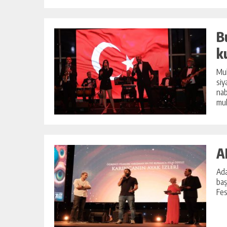
B
k
Muh
siy
nab
muh
A
Ada
baş
Fes