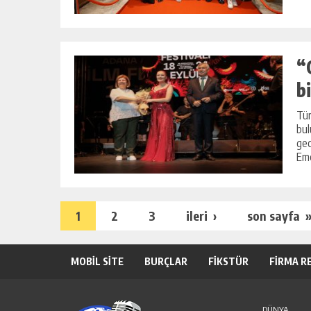
“
b
Tür
bul
gec
Eme
1
2
3
ileri ›
son sayfa 
MOBİL SİTE
BURÇLAR
FİKSTÜR
FİRMA R
DÜNYA