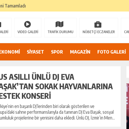
k değil, cesaretin, fedakarlığın ve insan sevgisinin en güçlü temsilidir.
TEHLİKEDE GERDAN KÖYÜ SANAYİ SUYU CENDERESİNDE
E ADİL BİR YARGI SİSTEMİ İSTİYORUZ”
ALERİ
VIDEO GALERİ
TRAFİK DURUMU
NÖBETÇİ ECZANELER
CA
umsuzluklar oldukça endişe yaratıyor…
Alarmı: İnönü Parkı Sahipsiz mi?
EKONOMİ
SİYASET
SPOR
MAGAZİN
FOTO GALERİ
DAN AF ÇAĞRISI
US ASILLI ÜNLÜ DJ EVA
AŞAK’TAN SOKAK HAYVANLARINA
ESTEK KONSERİ
kiye’nin en başarılı DJ’lerinden biri olarak gösterilen ve
upa’daki sahne performanslarıyla da tanınan DJ Eva Başak, sosyal
umluluk projelerine bir yenisini daha ekledi. Ünlü DJ, İzmir’in Men...
I
MHP ADANA’DA 15 İLÇE KONGRESINI
TAMAMLADI