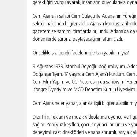
gerektiğini vurgulayarak, insanların duygularıyla oyna
Cem Ajans’ın sahibi Cem Gülaçtı ile Adana’nın Yüreğir
sektör hakkında bilgiler aldık. Ajansın kuruluş tarihi
gazetemize samimi itiraflarda bulundu. Adana’da da yeni
dönemlerde sürprizi paylaşacağının altını çizdi.
Öncelikle sizi kendi ifadelerinizle tanıyabilir miyiz?
9 Ağustos 1979 İstanbul Beyoğlu doğumluyum. Aslen
Doğanşar’lıyım. 17 yaşında Cem Ajans’ı kurdum. Cem 
Cem Film Yapım ve CG Pictures’ın da sahibiyim. Fen
Kongre Üyesiyim ve MGD Denetim Kurulu Üyesiyim.
Cem Ajans neler yapar, ajansla ilgili bilgiler alabilir miy
Dizi, film, reklam ve müzik videolarına oyuncu ve fig
sağlar. Yeni yüz keşifleri, çocuk oyuncular, ünlü ve ya
deneyimli cast direktörleri ve saha sorumlularıyla çalış