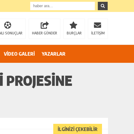
AZİZ SAĞIROĞLU’NDAN SERT ÇIKIŞ: “YÜREĞİR’İ MAKAM HIRSINA VE SİYASİ OYUNLARA TESLİM ETMEYECEĞİZ!”
NLI SONUÇLAR
HABER GÖNDER
BURÇLAR
İLETİŞİM
VİDEO GALERİ
YAZARLAR
I PROJESINE
İLGİNİZİ ÇEKEBİLİR