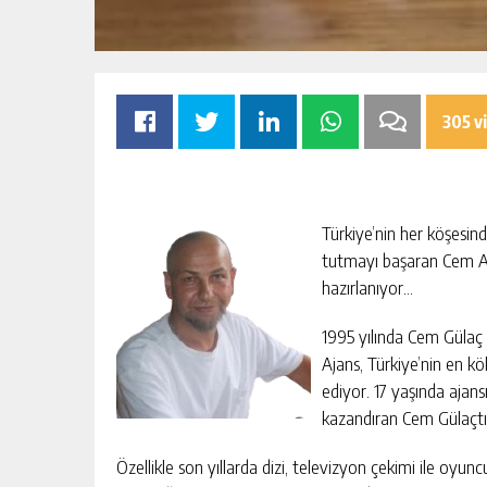
305 v
Türkiye’nin her köşesin
TİCARET BORSASI
81 İLDE ORTAK ÇAĞRI: “EŞİT VE AD
tutmayı başaran Cem Aj
YARGI SİSTEMİ İSTİYORUZ”
hazırlanıyor…
KIŞI
GÜNLÜK HABER AKIŞI
1995 yılında Cem Gülaç 
Ajans, Türkiye’nin en k
ediyor. 17 yaşında ajans
kazandıran Cem Gülaçtı,
Özellikle son yıllarda dizi, televizyon çekimi ile oyun