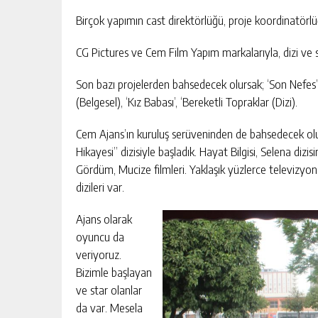
Birçok yapımın cast direktörlüğü, proje koordinatörlü
CG Pictures ve Cem Film Yapım markalarıyla, dizi ve 
Son bazı projelerden bahsedecek olursak; ‘Son Nefes’ (K
(Belgesel), ‘Kız Babası’, ‘Bereketli Topraklar (Dizi).
Cem Ajans’ın kuruluş serüveninden de bahsedecek olu
Hikayesi” dizisiyle başladık. Hayat Bilgisi, Selena dizi
Gördüm, Mucize filmleri. Yaklaşık yüzlerce televizyo
dizileri var.
Ajans olarak
oyuncu da
veriyoruz.
Bizimle başlayan
ve star olanlar
da var. Mesela