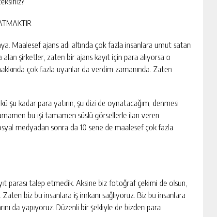
ceksiniz?
SATMAKTIR
ya. Maalesef ajans adı altında çok fazla insanlara umut satan
 alan şirketler, zaten bir ajans kayıt için para alıyorsa o
hakkında çok fazla uyarılar da verdim zamanında. Zaten
kü şu kadar para yatırın, şu dizi de oynatacağım, denmesi
 tamamen bu işi tamamen süslü görsellerle ilan veren
sosyal medyadan sonra da 10 sene de maalesef çok fazla
t parası talep etmedik. Aksine biz fotoğraf çekimi de olsun,
Zaten biz bu insanlara iş imkanı sağlıyoruz. Biz bu insanlara
nı da yapıyoruz. Düzenli bir şekliyle de bizden para