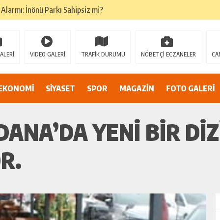
Alarmı: İnönü Parkı Sahipsiz mi?
DAN AF ÇAĞRISI
ALERİ
VIDEO GALERİ
TRAFİK DURUMU
NÖBETÇİ ECZANELER
CA
Ağıralioğlu’na Çiçeklerle Karşılama ve Yoğun İlgi
ye Ulaşıyor
EKONOMİ
SİYASET
SPOR
MAGAZİN
FOTO GALERİ
ANA’DA YENI BIR DIZ
R.