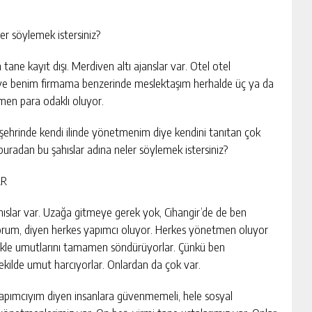
eler söylemek istersiniz?
 tane kayıt dışı. Merdiven altı ajanslar var. Otel otel
 ve benim firmama benzerinde meslektaşım herhalde üç ya da
men para odaklı oluyor.
 şehrinde kendi ilinde yönetmenim diye kendini tanıtan çok
 buradan bu şahıslar adına neler söylemek istersiniz?
AR
slar var. Uzağa gitmeye gerek yok, Cihangir’de de ben
orum, diyen herkes yapımcı oluyor. Herkes yönetmen oluyor
likle umutlarını tamamen söndürüyorlar. Çünkü ben
kilde umut harcıyorlar. Onlardan da çok var.
pımcıyım diyen insanlara güvenmemeli, hele sosyal