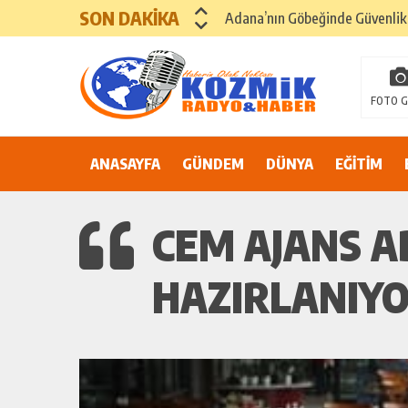
SON DAKİKA
Adana’nın Göbeğinde Güvenlik 
81 İLDE MAHKÛM YAKINLARIN
FOTO G
Karaisalı’da Tarihi Gün! Yavuz 
ANASAYFA
GÜNDEM
Seyhan’da Hizmet Her Mahalle
DÜNYA
EĞİTİM
CEM AJANS AD
HAZIRLANIYO