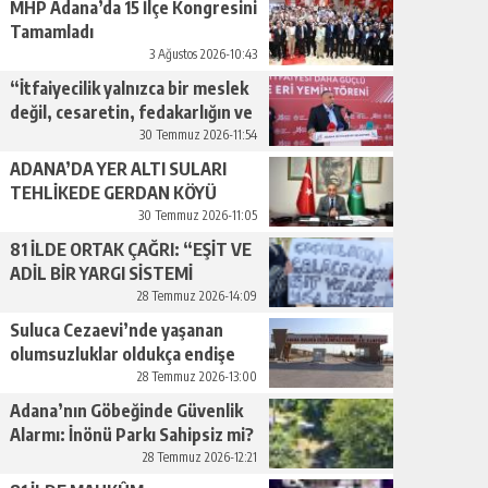
MHP Adana’da 15 İlçe Kongresini
Tamamladı
3 Ağustos 2026-10:43
“İtfaiyecilik yalnızca bir meslek
değil, cesaretin, fedakarlığın ve
insan sevgisinin en güçlü
30 Temmuz 2026-11:54
temsilidir.”
ADANA’DA YER ALTI SULARI
TEHLİKEDE GERDAN KÖYÜ
SANAYİ SUYU CENDERESİNDE
30 Temmuz 2026-11:05
81 İLDE ORTAK ÇAĞRI: “EŞİT VE
ADİL BİR YARGI SİSTEMİ
İSTİYORUZ”
28 Temmuz 2026-14:09
Suluca Cezaevi’nde yaşanan
olumsuzluklar oldukça endişe
yaratıyor…
28 Temmuz 2026-13:00
Adana’nın Göbeğinde Güvenlik
Alarmı: İnönü Parkı Sahipsiz mi?
28 Temmuz 2026-12:21