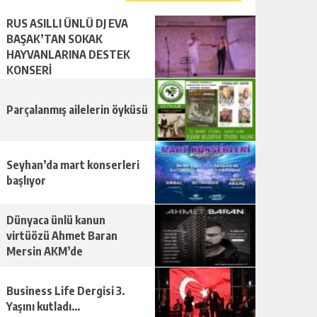
RUS ASILLI ÜNLÜ DJ EVA
BAŞAK’TAN SOKAK
HAYVANLARINA DESTEK
KONSERİ
Parçalanmış ailelerin öyküsü
Seyhan’da mart konserleri
başlıyor
Dünyaca ünlü kanun
virtüözü Ahmet Baran
Mersin AKM’de
Business Life Dergisi 3.
Yaşını kutladı…