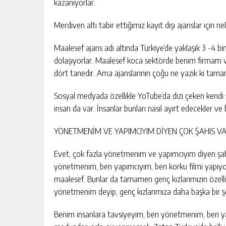
kazanıyorlar.
Merdiven altı tabir ettiğimiz kayıt dışı ajanslar için n
Maalesef ajans adı altında Türkiye’de yaklaşık 3 -4 bin
dolaşıyorlar. Maalesef koca sektörde benim firmam
dört tanedir. Ama ajanslarının çoğu ne yazık ki tama
Sosyal medyada özellikle YoTube’da dizi çeken kendi
insan da var. İnsanlar bunları nasıl ayırt edecekler ve
YÖNETMENİM VE YAPIMCIYIM DİYEN ÇOK ŞAHIS V
Evet, çok fazla yönetmenim ve yapımcıyım diyen şahı
yönetmenim, ben yapımcıyım, ben korku filmi yapıy
maalesef. Bunlar da tamamen genç kızlarımızın özel
yönetmenim deyip, genç kızlarımıza daha başka bir şe
Benim insanlara tavsiyeyim, ben yönetmenim, ben ya