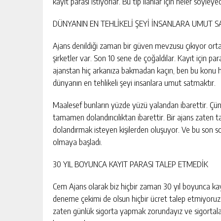
kayıt parası istiyorlar. Bu tip ilanlar için neler söyleye
DÜNYANIN EN TEHLİKELİ ŞEYİ İNSANLARA UMUT 
Ajans denildiği zaman bir güven mevzusu çıkıyor orta
şirketler var. Son 10 sene de çoğaldılar. Kayıt için para
ajanstan hiç arkanıza bakmadan kaçın, ben bu konu 
dünyanın en tehlikeli şeyi insanlara umut satmaktır.
Maalesef bunların yüzde yüzü yalandan ibarettir. Çün
tamamen dolandırıcılıktan ibarettir. Bir ajans zaten
dolandırmak isteyen kişilerden oluşuyor. Ve bu son 
olmaya başladı.
30 YIL BOYUNCA KAYIT PARASI TALEP ETMEDİK
Cem Ajans olarak biz hiçbir zaman 30 yıl boyunca kayı
deneme çekimi de olsun hiçbir ücret talep etmiyoruz. 
zaten günlük sigorta yapmak zorundayız ve sigortaları