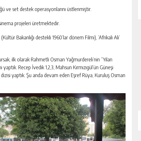
ğü ve set destek operasyonlarını üstlenmiştir.
sinema projeleri üretmektedir.
ültür Bakanlığı destekli 1960’lar dönem Filmi), ‘Afrikalı Ali’
rsak, ilk olarak Rahmetli Osman Yağmurdereli’nin “Yılan
sini yaptık. Recep İvedik 1,2,3, Mahsun Kırmızıgül’ün Güneşi
n dizisi yaptık. Şu anda devam eden Eşref Rüya, Kuruluş Osman