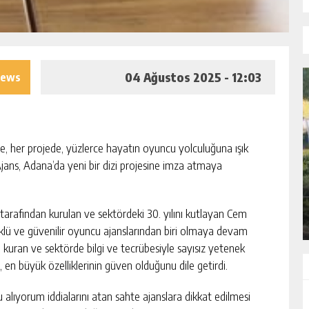
04 Ağustos 2025 - 12:03
iews
de, her projede, yüzlerce hayatın oyuncu yolculuğuna ışık
İL BİR
SULUCA CEZAEVI’NDE YAŞANAN
ans, Adana’da yeni bir dizi projesine imza atmaya
OLUMSUZLUKLAR OLDUKÇA ENDIŞE
YARATIYOR…
GÜNLÜK HABER AKIŞI
tarafından kurulan ve sektördeki 30. yılını kutlayan Cem
öklü ve güvenilir oyuncu ajanslarından biri olmaya devam
ı kuran ve sektörde bilgi ve tecrübesiyle sayısız yetenek
 en büyük özelliklerinin güven olduğunu dile getirdi.
cu alıyorum iddialarını atan sahte ajanslara dikkat edilmesi