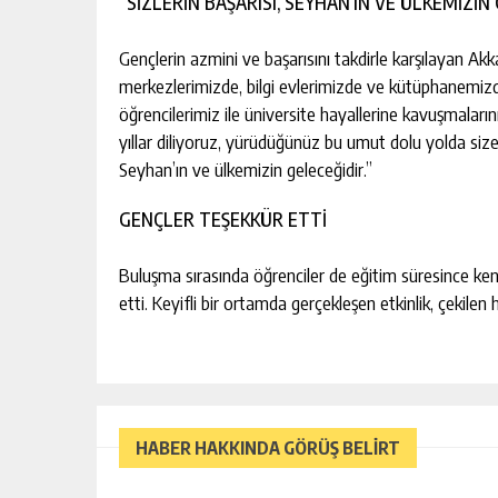
“SİZLERİN BAŞARISI, SEYHAN’IN VE ÜLKEMİZİN
Gençlerin azmini ve başarısını takdirle karşılayan Ak
merkezlerimizde, bilgi evlerimizde ve kütüphanemi
öğrencilerimiz ile üniversite hayallerine kavuşmaları
yıllar diliyoruz, yürüdüğünüz bu umut dolu yolda si
Seyhan’ın ve ülkemizin geleceğidir.”
GENÇLER TEŞEKKÜR ETTİ
Buluşma sırasında öğrenciler de eğitim süresince ken
etti. Keyifli bir ortamda gerçekleşen etkinlik, çekilen 
HABER HAKKINDA GÖRÜŞ BELİRT