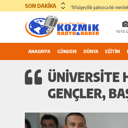
SON DAKİKA
“İtfaiyecilik yalnızca bir mesle
ADANA’DA YER ALTI SULARI 
81 İLDE ORTAK ÇAĞRI: “EŞİT V
FOTO G
Suluca Cezaevi’nde yaşanan ol
ANASAYFA
GÜNDEM
Adana’nın Göbeğinde Güvenlik 
DÜNYA
EĞİTİM
81 İLDE MAHKÛM YAKINLARIN
ÜNIVERSITE 
GENÇLER, BA