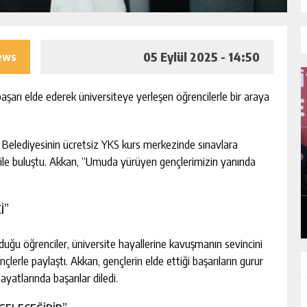
05 Eylül 2025 - 14:50
iews
şarı elde ederek üniversiteye yerleşen öğrencilerle bir araya
Belediyesinin ücretsiz YKS kurs merkezinde sınavlara
MHP ADANA’DA 15 İLÇE KONGRESINI
r ile buluştu. Akkan, “Umuda yürüyen gençlerimizin yanında
TAMAMLADI
GÜNLÜK HABER AKIŞI
İ”
uğu öğrenciler, üniversite hayallerine kavuşmanın sevincini
erle paylaştı. Akkan, gençlerin elde ettiği başarıların gurur
yatlarında başarılar diledi.