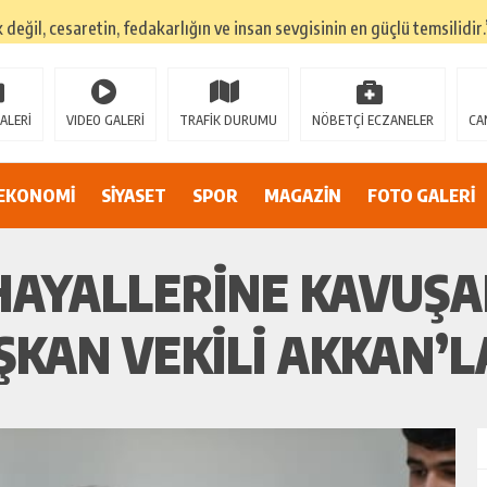
k değil, cesaretin, fedakarlığın ve insan sevgisinin en güçlü temsilidir.
TEHLİKEDE GERDAN KÖYÜ SANAYİ SUYU CENDERESİNDE
E ADİL BİR YARGI SİSTEMİ İSTİYORUZ”
ALERİ
VIDEO GALERİ
TRAFİK DURUMU
NÖBETÇİ ECZANELER
CA
umsuzluklar oldukça endişe yaratıyor…
Alarmı: İnönü Parkı Sahipsiz mi?
EKONOMİ
SİYASET
SPOR
MAGAZİN
FOTO GALERİ
DAN AF ÇAĞRISI
HAYALLERINE KAVUŞA
ŞKAN VEKILI AKKAN’