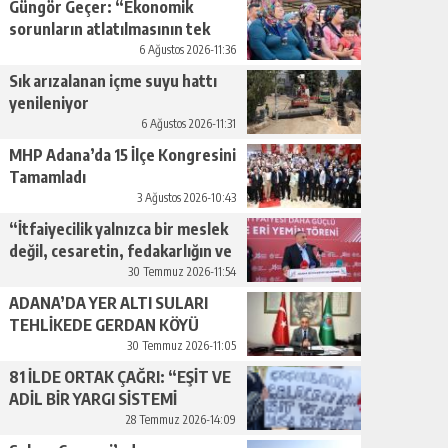
Güngör Geçer: “Ekonomik
sorunların atlatılmasının tek
yolu üretimi artırmaktan
6 Ağustos 2026-11:36
geçiyor.”
Sık arızalanan içme suyu hattı
yenileniyor
6 Ağustos 2026-11:31
MHP Adana’da 15 İlçe Kongresini
Tamamladı
3 Ağustos 2026-10:43
“İtfaiyecilik yalnızca bir meslek
değil, cesaretin, fedakarlığın ve
insan sevgisinin en güçlü
30 Temmuz 2026-11:54
temsilidir.”
ADANA’DA YER ALTI SULARI
TEHLİKEDE GERDAN KÖYÜ
SANAYİ SUYU CENDERESİNDE
30 Temmuz 2026-11:05
81 İLDE ORTAK ÇAĞRI: “EŞİT VE
ADİL BİR YARGI SİSTEMİ
İSTİYORUZ”
28 Temmuz 2026-14:09