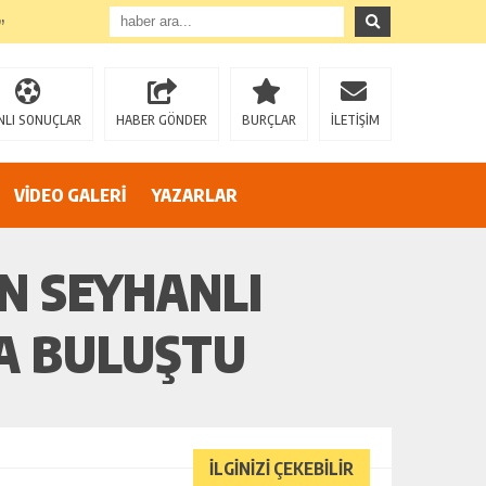
”
NLI SONUÇLAR
HABER GÖNDER
BURÇLAR
İLETİŞİM
VİDEO GALERİ
YAZARLAR
N SEYHANLI
AZİZ SAĞIROĞLU’NDAN SERT ÇIKIŞ: “YÜREĞİR’İ MAKAM HIRSINA VE SİYASİ OYUNLARA TESLİM ETMEYECEĞİZ!”
LA BULUŞTU
İLGİNİZİ ÇEKEBİLİR