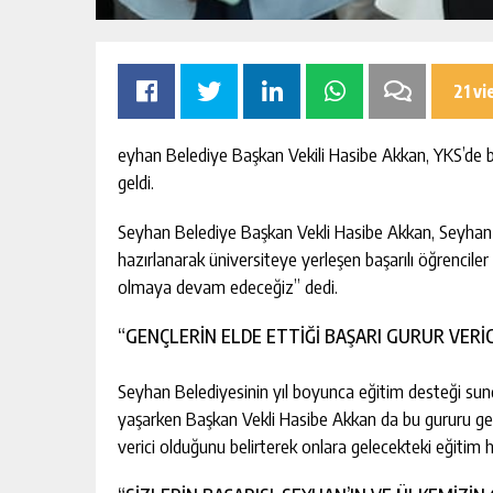
21 v
eyhan Belediye Başkan Vekili Hasibe Akkan, YKS’de ba
geldi.
Seyhan Belediye Başkan Vekli Hasibe Akkan, Seyhan 
MIK
SIK ARIZALANAN IÇME SUYU HATTI
hazırlanarak üniversiteye yerleşen başarılı öğrencile
ININ TEK
YENILENIYOR
olmaya devam edeceğiz” dedi.
TAN
ŞI
GÜNLÜK HABER AKIŞI
“GENÇLERİN ELDE ETTİĞİ BAŞARI GURUR VERİC
Seyhan Belediyesinin yıl boyunca eğitim desteği sund
yaşarken Başkan Vekli Hasibe Akkan da bu gururu gençl
verici olduğunu belirterek onlara gelecekteki eğitim ha