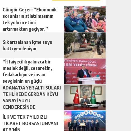
Güngör Geçer: “Ekonomik
sorunların atlatılmasının
tek yolu üretimi
artırmaktan geçiyor.”
Sık arızalanan içme suyu
hattı yenileniyor
“İtfaiyecilik yalnızca bir
meslek değil, cesaretin,
fedakarlığın ve insan
sevgisinin en güçlü
temsilidir.”
ADANA’DA YER ALTI SULARI
TEHLİKEDE GERDAN KÖYÜ
SANAYİ SUYU
CENDERESİNDE
İLK VE TEK 7 YILDIZLI
TİCARET BORSASI UNVANI
ATB’NİN