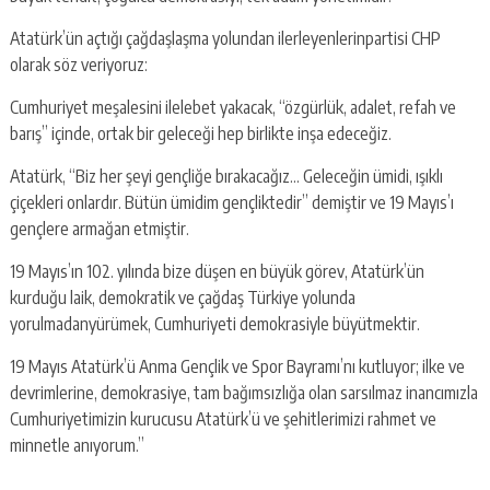
Atatürk’ün açtığı çağdaşlaşma yolundan ilerleyenlerinpartisi CHP
olarak söz veriyoruz:
Cumhuriyet meşalesini ilelebet yakacak, “özgürlük, adalet, refah ve
barış” içinde, ortak bir geleceği hep birlikte inşa edeceğiz.
Atatürk, “Biz her şeyi gençliğe bırakacağız… Geleceğin ümidi, ışıklı
çiçekleri onlardır. Bütün ümidim gençliktedir” demiştir ve 19 Mayıs’ı
gençlere armağan etmiştir.
19 Mayıs’ın 102. yılında bize düşen en büyük görev, Atatürk’ün
kurduğu laik, demokratik ve çağdaş Türkiye yolunda
yorulmadanyürümek, Cumhuriyeti demokrasiyle büyütmektir.
19 Mayıs Atatürk’ü Anma Gençlik ve Spor Bayramı’nı kutluyor; ilke ve
devrimlerine, demokrasiye, tam bağımsızlığa olan sarsılmaz inancımızla
Cumhuriyetimizin kurucusu Atatürk’ü ve şehitlerimizi rahmet ve
minnetle anıyorum.”