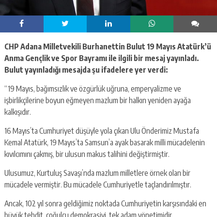
CHP Adana Milletvekili Burhanettin Bulut 19 Mayıs Atatürk’ü
Anma Gençlik ve Spor Bayramı ile ilgili bir mesaj yayınladı.
Bulut yayınladığı mesajda şu ifadelere yer verdi:
“19 Mayıs, bağımsızlık ve özgürlük uğruna, emperyalizme ve
işbirlikçilerine boyun eğmeyen mazlum bir halkın yeniden ayağa
kalkışıdır.
16 Mayıs’ta Cumhuriyet düşüyle yola çıkan Ulu Önderimiz Mustafa
Kemal Atatürk, 19 Mayıs’ta Samsun’a ayak basarak milli mücadelenin
kıvılcımını çakmış, bir ulusun makus talihini değiştirmiştir.
Ulusumuz, Kurtuluş Savaşı’nda mazlum milletlere örnek olan bir
mücadele vermiştir. Bu mücadele Cumhuriyetle taçlandırılmıştır.
Ancak, 102 yıl sonra geldiğimiz noktada Cumhuriyetin karşısındaki en
büyük tehdit, çoğulcu demokrasiyi, tek adam yönetimidir.