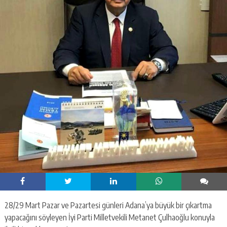
28/29 Mart Pazar ve Pazartesi günleri Adana’ya büyük bir çıkartma
yapacağını söyleyen İyi Parti Milletvekili Metanet Çulhaoğlu konuyla