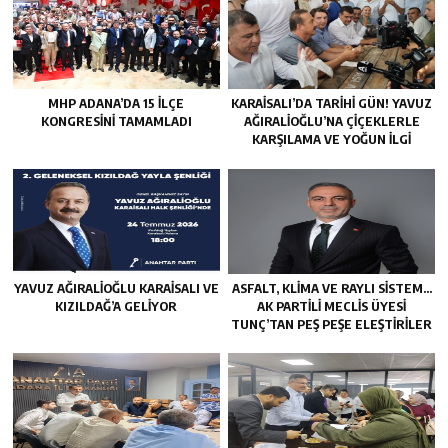
MHP ADANA’DA 15 İLÇE
KARAISALI’DA TARIHI GÜN! YAVUZ
KONGRESINI TAMAMLADI
AĞIRALIOĞLU’NA ÇIÇEKLERLE
KARŞILAMA VE YOĞUN İLGI
YAVUZ AĞIRALIOĞLU KARAISALI VE
ASFALT, KLIMA VE RAYLI SISTEM…
KIZILDAĞ’A GELIYOR
AK PARTILI MECLIS ÜYESI
TUNÇ’TAN PEŞ PEŞE ELEŞTIRILER