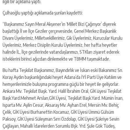
ilgili bir açıklama yaptı.
Çulhaoğlu yaptığı açıklamada şunları kaydetti:
“Başkanımız Sayın Meral Akşener’in ‘Millet Bizi Çağırıyor’ diyerek
başlattığı İl ve İlçe Geziler çerçevesinde, Genel Merkez Başkanlık
Divanı Üyelerimiz, Milletvekillerimiz, Gik Üyelerimiz, Kurucular Kurulu
Üyelerimiz, Merkez Disiplin Kurulu Üyelerimiz, her hafta heyetler
halinde İL, İlçe gezilerinde vatandaşlarımızı, STKları ziyaret ederek
isteklerini birinci ağızdan dinlemekte ve TBMM taşımaktadır.
Bu hafta Teşkilat Başkanımız, Bayındırlık ve İskan eski Bakanımız Sn.
Koray Aydın başkanlığındaki heyet Adana’da İYİ Parti Üye Katılım ve
hemşerilerimizle buluşma programına güçlü bir heyet ile geliyorlar.
Ankara Mv. Teşkilat Başk. Yard. Halil İbrahim Oral, GİK üyesi Teşkilat
Başk.Yard.Mehmet Arslan,GİK Üyesi, Teşkilat Başk.Yard. Mümin İnan,
Isparta Mv. Aylin Cesur, Aksaray Mv. Ayhan Erel, Mersin Mv. Behiç
Çelik, GİK Üyesi Burhanettin Kocamaz, GİK Üyesi Ümmü Gülsüm
Paksoy, GİK Üyesi Süleyman Sırrı Özdolap, GİK Üyesi Şükriye Sevin
Çağlayan, Mahalli İdarelerden Sorumlu Bşk. Yrd. Şule Gök Tüdeş,