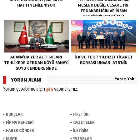
HATTI YENILENIYOR
MESLEK DEĞIL, CESARETIN,
FEDAKARLIĞIN VE INSAN
SEVGISININ EN GÜÇLÜ
TEMSILIDIR.”
ADANA’DA YER ALTI SULARI
İLK VE TEK 7 YILDIZLI TİCARET
TEHLİKEDE GERDAN KÖYÜ SANAYİ
BORSASI UNVANI ATB’NİN
SUYU CENDERESİNDE
Yorum Yok
YORUM ALANI
Yorum yapabilmek için
yapmalısınız.
giriş
BURÇLAR
FİKSTÜR
FİRMA REHBERİ
GAZETELER
HABER GÖNDER
İLETİŞİM
KÜNYE
YAZARLAR