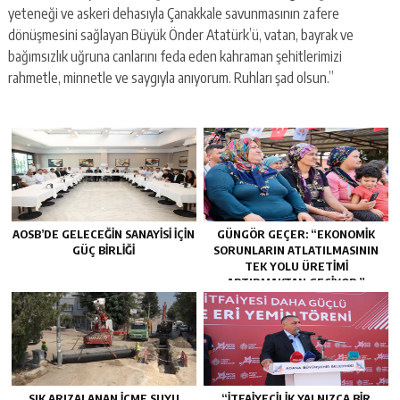
yeteneği ve askeri dehasıyla Çanakkale savunmasının zafere
dönüşmesini sağlayan Büyük Önder Atatürk’ü, vatan, bayrak ve
bağımsızlık uğruna canlarını feda eden kahraman şehitlerimizi
rahmetle, minnetle ve saygıyla anıyorum. Ruhları şad olsun.”
AOSB’DE GELECEĞIN SANAYISI İÇIN
GÜNGÖR GEÇER: “EKONOMIK
GÜÇ BIRLIĞI
SORUNLARIN ATLATILMASININ
TEK YOLU ÜRETIMI
ARTIRMAKTAN GEÇIYOR.”
SIK ARIZALANAN IÇME SUYU
“İTFAIYECILIK YALNIZCA BIR