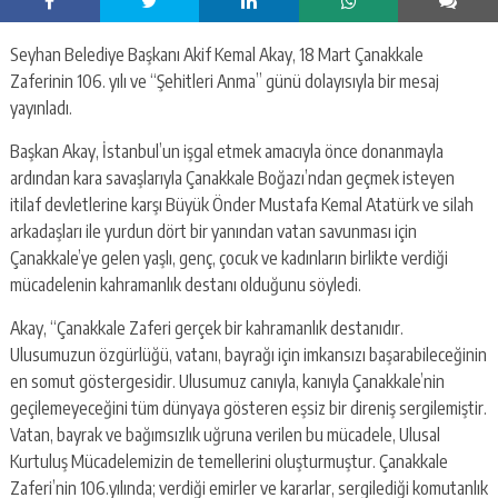
Seyhan Belediye Başkanı Akif Kemal Akay, 18 Mart Çanakkale
Zaferinin 106. yılı ve “Şehitleri Anma” günü dolayısıyla bir mesaj
yayınladı.
Başkan Akay, İstanbul’un işgal etmek amacıyla önce donanmayla
ardından kara savaşlarıyla Çanakkale Boğazı’ndan geçmek isteyen
itilaf devletlerine karşı Büyük Önder Mustafa Kemal Atatürk ve silah
arkadaşları ile yurdun dört bir yanından vatan savunması için
Çanakkale’ye gelen yaşlı, genç, çocuk ve kadınların birlikte verdiği
mücadelenin kahramanlık destanı olduğunu söyledi.
Akay, “Çanakkale Zaferi gerçek bir kahramanlık destanıdır.
Ulusumuzun özgürlüğü, vatanı, bayrağı için imkansızı başarabileceğinin
en somut göstergesidir. Ulusumuz canıyla, kanıyla Çanakkale’nin
geçilemeyeceğini tüm dünyaya gösteren eşsiz bir direniş sergilemiştir.
Vatan, bayrak ve bağımsızlık uğruna verilen bu mücadele, Ulusal
Kurtuluş Mücadelemizin de temellerini oluşturmuştur. Çanakkale
Zaferi’nin 106.yılında; verdiği emirler ve kararlar, sergilediği komutanlık