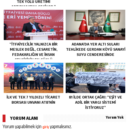
TEK YOLU ÜRETIMI
ARTIRMAKTAN GEÇIYOR.”
“İTFAIYECILIK YALNIZCA BIR
ADANA’DA YER ALTI SULARI
MESLEK DEĞIL, CESARETIN,
TEHLİKEDE GERDAN KÖYÜ SANAYİ
FEDAKARLIĞIN VE INSAN
SUYU CENDERESİNDE
SEVGISININ EN GÜÇLÜ
TEMSILIDIR.”
İLK VE TEK 7 YILDIZLI TİCARET
81 İLDE ORTAK ÇAĞRI: “EŞİT VE
BORSASI UNVANI ATB’NİN
ADİL BİR YARGI SİSTEMİ
İSTİYORUZ”
Yorum Yok
YORUM ALANI
Yorum yapabilmek için
yapmalısınız.
giriş