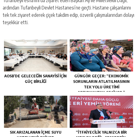
Tufanbeyli esnafını da ziyaret eden Başkan Ay ile Milletvekili Dağlı,
ardından Tufanbeyli Devlet Hastanesi’ne geçti. Hastane çalışanlarını
tek tek ziyaret ederek çiçek takdim edip, özverili çalışmalarından dolayı
teşekkür etti.
AOSB’DE GELECEĞIN SANAYISI İÇIN
GÜNGÖR GEÇER: “EKONOMIK
GÜÇ BIRLIĞI
SORUNLARIN ATLATILMASININ
TEK YOLU ÜRETIMI
ARTIRMAKTAN GEÇIYOR.”
SIK ARIZALANAN IÇME SUYU
“İTFAIYECILIK YALNIZCA BIR