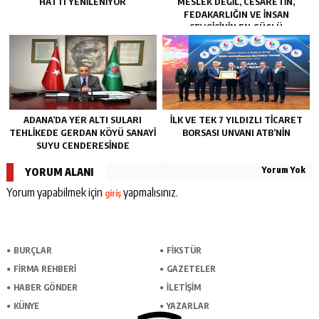
HATTI YENILENIYOR
MESLEK DEĞIL, CESARETIN,
FEDAKARLIĞIN VE INSAN
SEVGISININ EN GÜÇLÜ
TEMSILIDIR.”
ADANA’DA YER ALTI SULARI
İLK VE TEK 7 YILDIZLI TİCARET
TEHLİKEDE GERDAN KÖYÜ SANAYİ
BORSASI UNVANI ATB’NİN
SUYU CENDERESİNDE
Yorum Yok
YORUM ALANI
Yorum yapabilmek için
yapmalısınız.
giriş
BURÇLAR
FİKSTÜR
FİRMA REHBERİ
GAZETELER
HABER GÖNDER
İLETİŞİM
KÜNYE
YAZARLAR