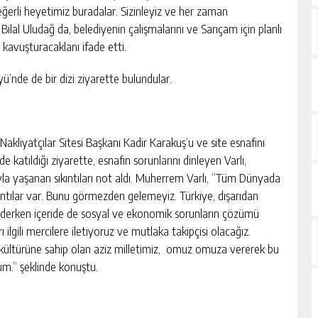
erli heyetimiz buradalar. Sizinleyiz ve her zaman
Bilal Uludağ da, belediyenin çalışmalarını ve Sarıçam için planlı
e kavuşturacaklanı ifade etti.
ü’nde de bir dizi ziyarette bulundular.
akliyatçılar Sitesi Başkanı Kadir Karakuş’u ve site esnafını
katıldığı ziyarette, esnafın sorunlarını dinleyen Varlı,
ıyla yaşanan sıkıntıları not aldı. Muherrem Varlı, “Tüm Dünyada
ıntılar var. Bunu görmezden gelemeyiz. Türkiye, dışarıdan
 ederken içeride de sosyal ve ekonomik sorunların çözümü
ilgili mercilere iletiyoruz ve mutlaka takipçisi olacağız.
kültürüne sahip olan aziz milletimiz, omuz omuza vererek bu
um.” şeklinde konuştu.