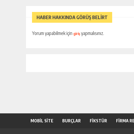
HABER HAKKINDA GÖRÜŞ BELİRT
Yorum yapabilmek için
yapmalısınız.
giriş
MOBİL SİTE
BURÇLAR
FİKSTÜR
FİRMA R