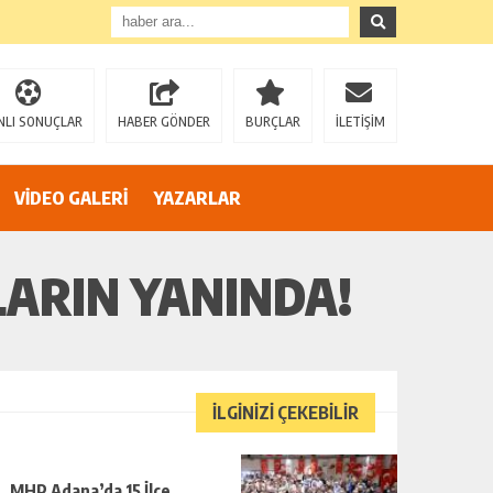
”
NLI SONUÇLAR
HABER GÖNDER
BURÇLAR
İLETİŞİM
VİDEO GALERİ
YAZARLAR
LARIN YANINDA!
İLGİNİZİ ÇEKEBİLİR
MHP Adana’da 15 İlçe