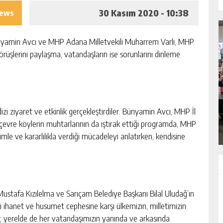
30 Kasım 2020 - 10:38
iews
Bünyamin Avcı ve MHP Adana Milletvekili Muharrem Varlı, MHP
görüşlerini paylaşma, vatandaşların ise sorunlarını dinleme
SIK ARIZALANAN IÇME SUYU HATTI
EK
YENILENIYOR
i ziyaret ve etkinlik gerçekleştirdiler. Bünyamin Avcı, MHP İl
GÜNLÜK HABER AKIŞI
 çevre köylerin muhtarlarının da iştirak ettiği programda, MHP
mle ve kararlılıkla verdiği mücadeleyi anlatırken, kendisine
Mustafa Kızılelma ve Sarıçam Belediye Başkanı Bilal Uludağ’ın
si ihanet ve husumet cephesine karşı ülkemizin, milletimizin
r; yerelde de her vatandaşımızın yanında ve arkasında