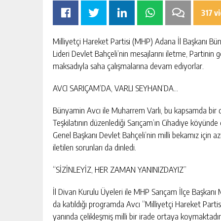
317 v
Milliyetçi Hareket Partisi (MHP) Adana İl Başkanı 
Lideri Devlet Bahçeli’nin mesajlarını iletme, Partinin 
maksadıyla saha çalışmalarına devam ediyorlar.
AYISI İÇIN GÜÇ
GÜNGÖR GEÇER: “EKONOMIK
AVCI SARIÇAM’DA, VARLI SEYHAN’DA…
SORUNLARIN ATLATILMASININ T
YOLU ÜRETIMI ARTIRMAKTAN
Bünyamin Avcı ile Muharrem Varlı, bu kapsamda bir diz
KIŞI
GÜNLÜK HABER AKIŞI
GEÇIYOR.”
Teşkilatının düzenlediği Sarıçam’ın Cihadiye köyünde
Genel Başkanı Devlet Bahçeli’nin milli bekamız için azi
iletilen sorunları da dinledi.
“SİZİNLEYİZ, HER ZAMAN YANINIZDAYIZ”
İl Divan Kurulu Üyeleri ile MHP Sarıçam İlçe Başkanı 
da katıldığı programda Avcı “Milliyetçi Hareket Parti
yanında çelikleşmiş milli bir irade ortaya koymaktadı