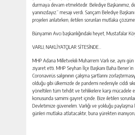
durmaya devam etmektedir. Belediye Başkanımız, değ
yanınızdayız.” mesajı verdi. Sarıçam Belediye Başkanı 
projeleri anlatırken, iletilen sorunları mutlaka çözüm
Bünyamin Avcı başkanlığındaki heyet, Mustafalar Köy
VARLI, NAKLİYATÇILAR SİTESİNDE…
MHP Adana Milletvekili Muharrem Varlı ise, aynı gün N
ziyaret etti. MHP Seyhan İlçe Başkanı Baha Bener’in de 
Coronavirüs salgınının çalışma şartlarını zorlaştırmas
olduğu gibi ülkemizde de pandemi nedeniyle ciddi sık
yöneltilen tüm tehdit ve tehlikelere karşı mücadele
konusunda samimi gayret içinde. Bize iletilen sorunları 
Devletimize güvenelim. Varlığı ve yokluğu paylaşma 
günleri mutlaka atlatacaktır, buna yürekten inanıyor