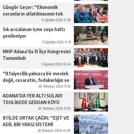
Güngör Geçer: “Ekonomik
sorunların atlatılmasının tek
yolu üretimi artırmaktan
6 Ağustos 2026-11:36
geçiyor.”
Sık arızalanan içme suyu hattı
yenileniyor
6 Ağustos 2026-11:31
MHP Adana’da 15 İlçe Kongresini
Tamamladı
3 Ağustos 2026-10:43
“İtfaiyecilik yalnızca bir meslek
değil, cesaretin, fedakarlığın ve
insan sevgisinin en güçlü
30 Temmuz 2026-11:54
temsilidir.”
ADANA’DA YER ALTI SULARI
TEHLİKEDE GERDAN KÖYÜ
SANAYİ SUYU CENDERESİNDE
30 Temmuz 2026-11:05
81 İLDE ORTAK ÇAĞRI: “EŞİT VE
ADİL BİR YARGI SİSTEMİ
İSTİYORUZ”
28 Temmuz 2026-14:09