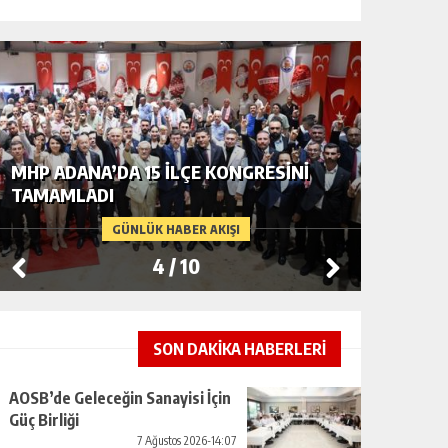
MHP ADANA’DA 15 İLÇE KONGRESINI
“İTFAIY
TAMAMLADI
DEĞIL, 
INSAN 
GÜNLÜK HABER AKIŞI
TEMSILI
4
/
10
SON DAKİKA HABERLERİ
AOSB’de Geleceğin Sanayisi İçin
Güç Birliği
7 Ağustos 2026-14:07