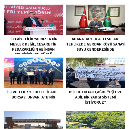
“İTFAIYECILIK YALNIZCA BIR
ADANA’DA YER ALTI SULARI
MESLEK DEĞIL, CESARETIN,
TEHLİKEDE GERDAN KÖYÜ SANAYİ
FEDAKARLIĞIN VE INSAN
SUYU CENDERESİNDE
SEVGISININ EN GÜÇLÜ
TEMSILIDIR.”
İLK VE TEK 7 YILDIZLI TİCARET
81 İLDE ORTAK ÇAĞRI: “EŞİT VE
BORSASI UNVANI ATB’NİN
ADİL BİR YARGI SİSTEMİ
İSTİYORUZ”