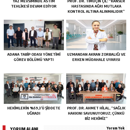
YAZ MEVSIMINDE ASTIM
PROF. DR. TİMUÇİN ÇİL: “KANSER
TEHLIKESI DEVAM EDIYOR
HASTASINDA AĞRI MUTLAKA
KONTROL ALTINA ALINMALIDIR”
ADANA TABIP ODASI YÖNETIMI
UZMANDAN AKRAN ZORBALIĞI VE
GÖREV BÖLÜMÜ YAPTI
ERKEN MÜDAHALE UYARISI
HEKİMLERİN %59,3’Ü ŞİDDETE
PROF. DR. AHMET HILAL, “SAĞLIK
UĞRADI
HAKKINI SAVUNUYORUZ; ÇÜNKÜ
BIZ HEKIMIZ”
Yorum Yok
YORUM ALANI