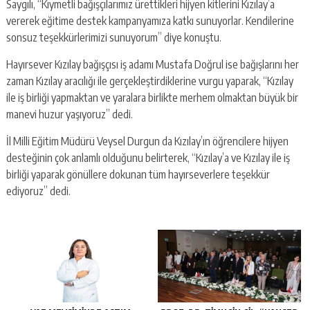
Saygılı, “Kıymetli bağışçılarımız ürettikleri hijyen kitlerini Kızılay’a
vererek eğitime destek kampanyamıza katkı sunuyorlar. Kendilerine
sonsuz teşekkürlerimizi sunuyorum” diye konuştu.
Hayırsever Kızılay bağışçısı iş adamı Mustafa Doğrul ise bağışlarını her
zaman Kızılay aracılığı ile gerçekleştirdiklerine vurgu yaparak, “Kızılay
ile iş birliği yapmaktan ve yaralara birlikte merhem olmaktan büyük bir
manevi huzur yaşıyoruz” dedi.
İl Milli Eğitim Müdürü Veysel Durgun da Kızılay’ın öğrencilere hijyen
desteğinin çok anlamlı olduğunu belirterek, “Kızılay’a ve Kızılay ile iş
birliği yaparak gönüllere dokunan tüm hayırseverlere teşekkür
ediyoruz” dedi.