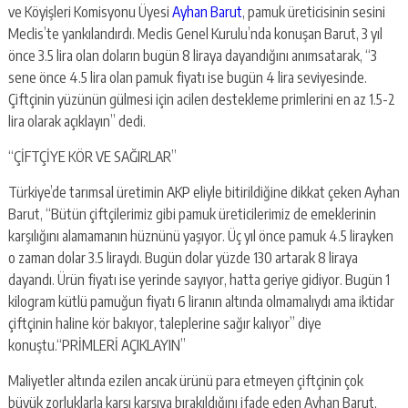
ve Köyişleri Komisyonu Üyesi
Ayhan Barut
, pamuk üreticisinin sesini
Meclis’te yankılandırdı. Meclis Genel Kurulu’nda konuşan Barut, 3 yıl
önce 3.5 lira olan doların bugün 8 liraya dayandığını anımsatarak, “3
sene önce 4.5 lira olan pamuk fiyatı ise bugün 4 lira seviyesinde.
Çiftçinin yüzünün gülmesi için acilen destekleme primlerini en az 1.5-2
lira olarak açıklayın” dedi.
“ÇİFTÇİYE KÖR VE SAĞIRLAR”
Türkiye’de tarımsal üretimin AKP eliyle bitirildiğine dikkat çeken Ayhan
Barut, “Bütün çiftçilerimiz gibi pamuk üreticilerimiz de emeklerinin
karşılığını alamamanın hüznünü yaşıyor. Üç yıl önce pamuk 4.5 lirayken
o zaman dolar 3.5 liraydı. Bugün dolar yüzde 130 artarak 8 liraya
dayandı. Ürün fiyatı ise yerinde sayıyor, hatta geriye gidiyor. Bugün 1
kilogram kütlü pamuğun fiyatı 6 liranın altında olmamalıydı ama iktidar
çiftçinin haline kör bakıyor, taleplerine sağır kalıyor” diye
konuştu.“PRİMLERİ AÇIKLAYIN”
Maliyetler altında ezilen ancak ürünü para etmeyen çiftçinin çok
büyük zorluklarla karşı karşıya bırakıldığını ifade eden Ayhan Barut,