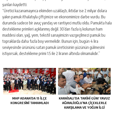
şunları kaydetti:
“Üretici kazanamayınca ekimden uzaklaştı, iktidar ise 2 milyar dolara
yakın pamuk ithalatıyla çiftçimize ve ekonomimize darbe vurdu. Bu
durumda sadece bir avuç yandaş ve rantiyeci mutlu oldu. Pamukta hala
destekleme primleri açıklanmış değil. 30’dan fazla iş kolunun ham
maddesi olan, yağ, yem, tekstil sanayimizin vazgeçilmezi pamuk bu
topraklarda daha fazla boy vermelidir. Bunun için, bugün 4 lira
seviyesinde ürününü satan pamuk üreticisinin yüzünün gülmesini
istiyorsak, destekleme primi 1.5 ile 2 liranın altında olmamalıdır.”
MHP ADANA’DA 15 İLÇE
KARAISALI’DA TARIHI GÜN! YAVUZ
KONGRESINI TAMAMLADI
AĞIRALIOĞLU’NA ÇIÇEKLERLE
KARŞILAMA VE YOĞUN İLGI