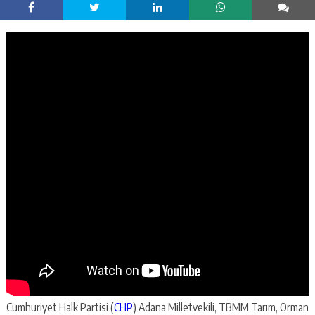
Cumhuriyet Halk Partisi (
CHP
) Adana Milletvekili, TBMM Tarım, Orman