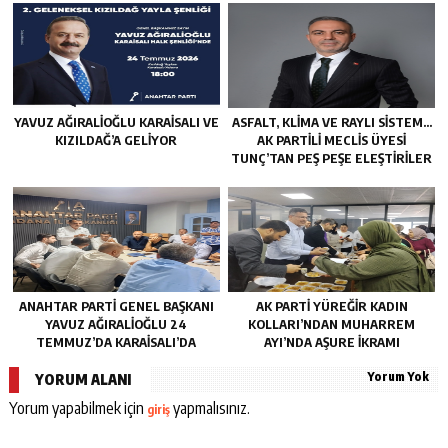
YAVUZ AĞIRALIOĞLU KARAISALI VE
ASFALT, KLIMA VE RAYLI SISTEM…
KIZILDAĞ’A GELIYOR
AK PARTILI MECLIS ÜYESI
TUNÇ’TAN PEŞ PEŞE ELEŞTIRILER
ANAHTAR PARTI GENEL BAŞKANI
AK PARTI YÜREĞIR KADIN
YAVUZ AĞIRALIOĞLU 24
KOLLARI’NDAN MUHARREM
TEMMUZ’DA KARAISALI’DA
AYI’NDA AŞURE İKRAMI
Yorum Yok
YORUM ALANI
Yorum yapabilmek için
yapmalısınız.
giriş