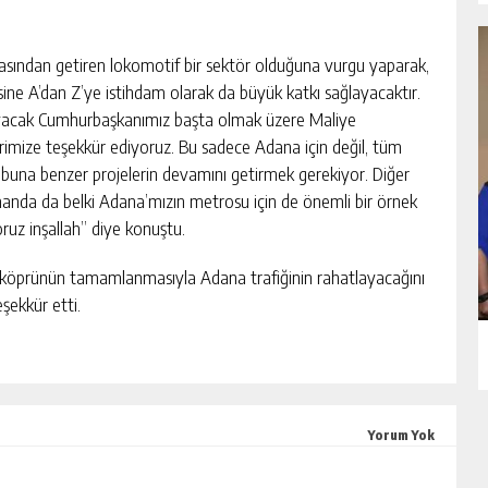
kasından getiren lokomotif bir sektör olduğuna vurgu yaparak,
e A’dan Z’ye istihdam olarak da büyük katkı sağlayacaktır.
ayacak Cumhurbaşkanımız başta olmak üzere Maliye
erimize teşekkür ediyoruz. Bu sadece Adana için değil, tüm
a buna benzer projelerin devamını getirmek gerekiyor. Diğer
amanda da belki Adana’mızın metrosu için de önemli bir örnek
uz inşallah” diye konuştu.
öprünün tamamlanmasıyla Adana trafiğinin rahatlayacağını
şekkür etti.
CHP ADANA MILLETVEKI
Yorum Yok