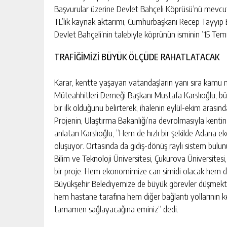
Başvurular üzerine Devlet Bahçeli Köprüsü’nü mevcut
TL’lik kaynak aktarımı, Cumhurbaşkanı Recep Tayyip
Devlet Bahçeli’nin talebiyle köprünün isminin ’15 Temm
TRAFİĞİMİZİ BÜYÜK ÖLÇÜDE RAHATLATACAK
Karar, kentte yaşayan vatandaşların yanı sıra kamu 
Müteahhitleri Derneği Başkanı Mustafa Karslıoğlu, b
bir ilk olduğunu belirterek, ihalenin eylül-ekim arasınd
Projenin, Ulaştırma Bakanlığı’na devrolmasıyla kenti
anlatan Karslıoğlu, “Hem de hızlı bir şekilde Adana e
oluşuyor. Ortasında da gidiş-dönüş raylı sistem bulunu
Bilim ve Teknoloji Üniversitesi, Çukurova Üniversites
bir proje. Hem ekonomimize can simidi olacak hem de 
Büyükşehir Belediyemize de büyük görevler düşmekted
hem hastane tarafına hem diğer bağlantı yollarının ke
tamamen sağlayacağına eminiz” dedi.