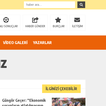
”
NLI SONUÇLAR
HABER GÖNDER
BURÇLAR
İLETİŞİM
VİDEO GALERİ
YAZARLAR
IZ
AZİZ SAĞIROĞLU’NDAN SERT ÇIKIŞ: “YÜREĞİR’İ MAKAM HIRSINA VE SİYASİ OYUNLARA TESLİM ETMEYECEĞİZ!”
İLGİNİZİ ÇEKEBİLİR
Güngör Geçer: “Ekonomik
sorunların atlatılmasının