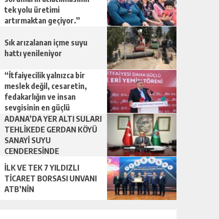
tek yolu üretimi
artırmaktan geçiyor.”
Sık arızalanan içme suyu
hattı yenileniyor
“İtfaiyecilik yalnızca bir
meslek değil, cesaretin,
fedakarlığın ve insan
sevgisinin en güçlü
temsilidir.”
ADANA’DA YER ALTI SULARI
TEHLİKEDE GERDAN KÖYÜ
SANAYİ SUYU
CENDERESİNDE
İLK VE TEK 7 YILDIZLI
TİCARET BORSASI UNVANI
ATB’NİN