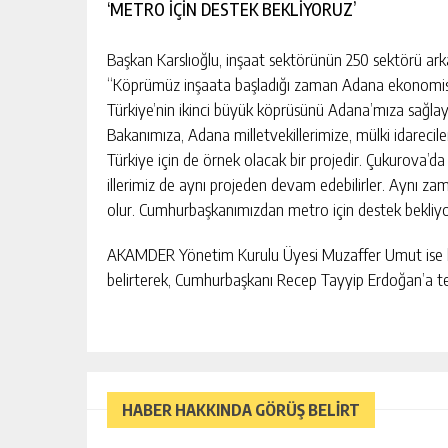
‘METRO İÇİN DESTEK BEKLİYORUZ’
Başkan Karslıoğlu, inşaat sektörünün 250 sektörü ar
“Köprümüz inşaata başladığı zaman Adana ekonomisin
Türkiye’nin ikinci büyük köprüsünü Adana’mıza sağl
Bakanımıza, Adana milletvekillerimize, mülki idarecil
Türkiye için de örnek olacak bir projedir. Çukurova’d
illerimiz de aynı projeden devam edebilirler. Aynı z
olur. Cumhurbaşkanımızdan metro için destek bekliyor
AKAMDER Yönetim Kurulu Üyesi Muzaffer Umut ise k
belirterek, Cumhurbaşkanı Recep Tayyip Erdoğan’a te
HABER HAKKINDA GÖRÜŞ BELİRT