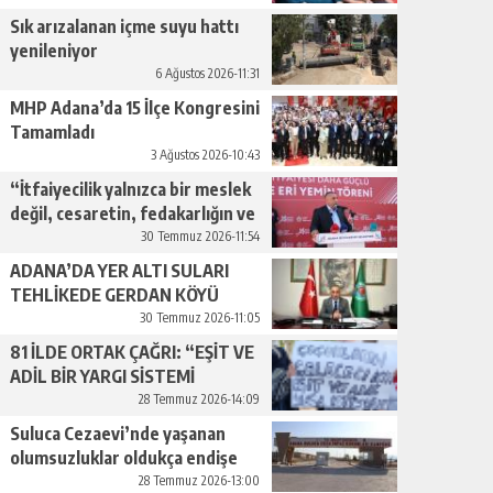
geçiyor.”
Sık arızalanan içme suyu hattı
yenileniyor
6 Ağustos 2026-11:31
MHP Adana’da 15 İlçe Kongresini
Tamamladı
3 Ağustos 2026-10:43
“İtfaiyecilik yalnızca bir meslek
değil, cesaretin, fedakarlığın ve
insan sevgisinin en güçlü
30 Temmuz 2026-11:54
temsilidir.”
ADANA’DA YER ALTI SULARI
TEHLİKEDE GERDAN KÖYÜ
SANAYİ SUYU CENDERESİNDE
30 Temmuz 2026-11:05
81 İLDE ORTAK ÇAĞRI: “EŞİT VE
ADİL BİR YARGI SİSTEMİ
İSTİYORUZ”
28 Temmuz 2026-14:09
Suluca Cezaevi’nde yaşanan
olumsuzluklar oldukça endişe
yaratıyor…
28 Temmuz 2026-13:00