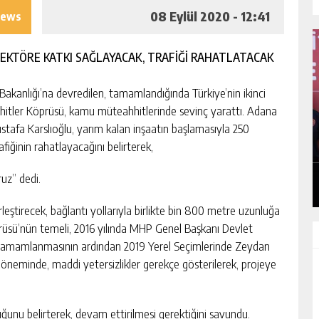
08 Eylül 2020 - 12:41
iews
SEKTÖRE KATKI SAĞLAYACAK, TRAFİĞİ RAHATLATACAK
kanlığı’na devredilen, tamamlandığında Türkiye’nin ikinci
hitler Köprüsü, kamu müteahhitlerinde sevinç yarattı. Adana
I
MHP ADANA’DA 15 İLÇE KONGRESINI
fa Karslıoğlu, yarım kalan inşaatın başlamasıyla 250
TAMAMLADI
fiğinin rahatlayacağını belirterek,
GÜNLÜK HABER AKIŞI
uz” dedi.
rleştirecek, bağlantı yollarıyla birlikte bin 800 metre uzunluğa
prüsü’nün temeli, 2016 yılında MHP Genel Başkanı Devlet
un tamamlanmasının ardından 2019 Yerel Seçimlerinde Zeydan
 döneminde, maddi yetersizlikler gerekçe gösterilerek, projeye
uğunu belirterek, devam ettirilmesi gerektiğini savundu.