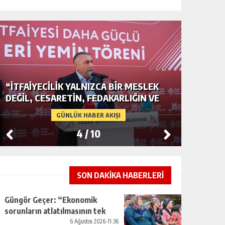
“İTFAIYECILIK YALNIZCA BIR MESLEK
ADANA’D
DEĞIL, CESARETIN, FEDAKARLIĞIN VE
GERDAN
INSAN SEVGISININ EN GÜÇLÜ
CENDER
GÜNLÜK HABER AKIŞI
TEMSILIDIR.”
4
/
10
SON DAKİKA HABERLERİ
Güngör Geçer: “Ekonomik
sorunların atlatılmasının tek
yolu üretimi artırmaktan
6 Ağustos 2026-11:36