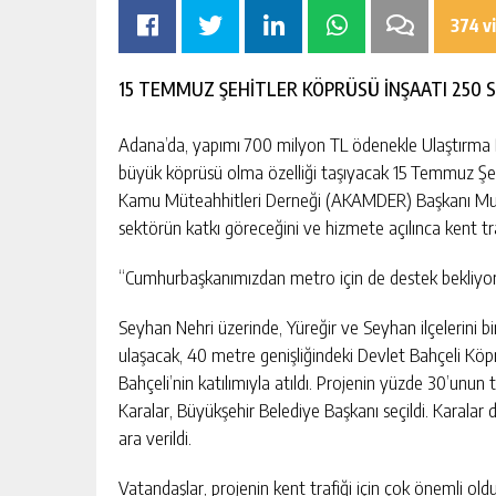
374 v
15 TEMMUZ ŞEHİTLER KÖPRÜSÜ İNŞAATI 250 
Adana’da, yapımı 700 milyon TL ödenekle Ulaştırma Ba
büyük köprüsü olma özelliği taşıyacak 15 Temmuz Şe
OMIK
SIK ARIZALANAN IÇME SUYU HATT
Kamu Müteahhitleri Derneği (AKAMDER) Başkanı Musta
SININ TEK
YENILENIYOR
sektörün katkı göreceğini ve hizmete açılınca kent tra
AKTAN
KIŞI
GÜNLÜK HABER AKIŞI
“Cumhurbaşkanımızdan metro için de destek bekliyor
Seyhan Nehri üzerinde, Yüreğir ve Seyhan ilçelerini bi
ulaşacak, 40 metre genişliğindeki Devlet Bahçeli Kö
Bahçeli’nin katılımıyla atıldı. Projenin yüzde 30’un
Karalar, Büyükşehir Belediye Başkanı seçildi. Karalar
ara verildi.
Vatandaşlar, projenin kent trafiği için çok önemli old