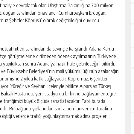
 haliyle devralacak olan Ulaştırma Bakanlığı’na 700 milyon
 Erdoğan tarafından onaylandı. Cumhurbaşkanı Erdoğan,
uz Şehitler Köprüsü’ olarak değiştirildiğini duyurdu.
müteahhitleri tarafından da sevinçle karşılandı. Adana Kamu
ütçe görüşmelerine girilmeden ödenek ayrılmasının Türkiye’de
a yapıldıktan sonra Adana’ya hazır hale getirileceğini bildirdi.
n ve Büyükşehir Belediyesi’nin mali yükümlülüğünün azalacağını
konomisine 2 yılda katkı sağlayacak. Köprümüz, 6 şeritten
yor. Yüreğir ve Seyhan ilçeleriyle birlikte Alparslan Türkeş
i, Balcalı Hastanesi, yeni stadyumu birbirine bağlayan entegre
trafiğimizi büyük ölçüde rahatlatacaktır. Tabii burada
ir. Bu bağlantı yollarından sonra hem üniversite tarafına
siştiği yerlerde trafiği yoğunlaştırmamak adına projeleri