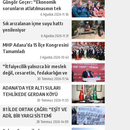
Güngör Geçer: “Ekonomik
sorunların atlatılmasının tek
yolu üretimi artırmaktan
6 Ağustos 2026-11:36
geçiyor.”
Sık arızalanan içme suyu hattı
yenileniyor
6 Ağustos 2026-11:31
MHP Adana’da 15 İlçe Kongresini
Tamamladı
3 Ağustos 2026-10:43
“İtfaiyecilik yalnızca bir meslek
değil, cesaretin, fedakarlığın ve
insan sevgisinin en güçlü
30 Temmuz 2026-11:54
temsilidir.”
ADANA’DA YER ALTI SULARI
TEHLİKEDE GERDAN KÖYÜ
SANAYİ SUYU CENDERESİNDE
30 Temmuz 2026-11:05
81 İLDE ORTAK ÇAĞRI: “EŞİT VE
ADİL BİR YARGI SİSTEMİ
İSTİYORUZ”
28 Temmuz 2026-14:09