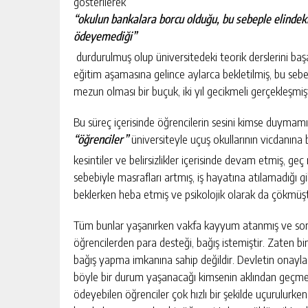
gösterilerek
“okulun bankalara borcu olduğu, bu sebeple elindeki
ödeyemediği”
durdurulmuş olup üniversitedeki teorik derslerini baş
eğitim aşamasına gelince aylarca bekletilmiş, bu seb
mezun olması bir buçuk, iki yıl gecikmeli gerçekleşmişt
Bu süreç içerisinde öğrencilerin sesini kimse duymamış
“öğrenciler”
üniversiteyle uçuş okullarının vicdanına b
kesintiler ve belirsizlikler içerisinde devam etmiş, g
sebebiyle masrafları artmış, iş hayatına atılamadığı gi
beklerken heba etmiş ve psikolojik olarak da çökmüşt
Tüm bunlar yaşanırken vakfa kayyum atanmış ve sorunl
öğrencilerden para desteği, bağış istemiştir. Zaten b
bağış yapma imkanına sahip değildir. Devletin onaylad
böyle bir durum yaşanacağı kimsenin aklından geçmem
ödeyebilen öğrenciler çok hızlı bir şekilde uçurulur