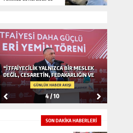
LEK
ADANA’DA YER ALTI SULARI TEHLİKEDE
 VE
GERDAN KÖYÜ SANAYİ SUYU
CENDERESİNDE
GÜNLÜK HABER AKIŞI
5
/
10
SON DAKİKA HABERLERİ