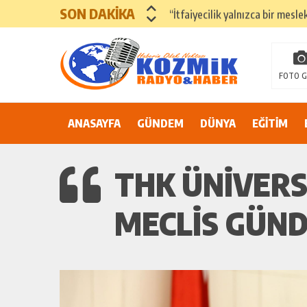
SON DAKİKA
“İtfaiyecilik yalnızca bir mesle
ADANA’DA YER ALTI SULARI 
81 İLDE ORTAK ÇAĞRI: “EŞİT V
FOTO G
Suluca Cezaevi’nde yaşanan ol
ANASAYFA
GÜNDEM
Adana’nın Göbeğinde Güvenlik 
DÜNYA
EĞİTİM
81 İLDE MAHKÛM YAKINLARIN
THK ÜNİVERS
MECLİS GÜN