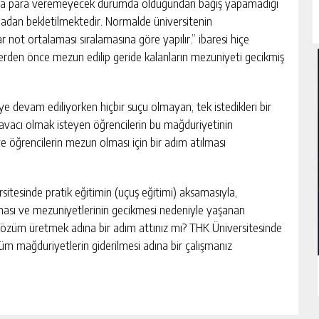
tarda para veremeyecek durumda olduğundan bağış yapamadığı
madan bekletilmektedir. Normalde üniversitenin
 not ortalaması sıralamasına göre yapılır.” ibaresi hiçe
ilerden önce mezun edilip geride kalanların mezuniyeti gecikmiş
e devam ediliyorken hiçbir suçu olmayan, tek istedikleri bir
havacı olmak isteyen öğrencilerin bu mağduriyetinin
 ve öğrencilerin mezun olması için bir adım atılması
sitesinde pratik eğitimin (uçuş eğitimi) aksamasıyla,
ası ve mezuniyetlerinin gecikmesi nedeniyle yaşanan
 çözüm üretmek adına bir adım attınız mı? THK Üniversitesinde
ı tüm mağduriyetlerin giderilmesi adına bir çalışmanız