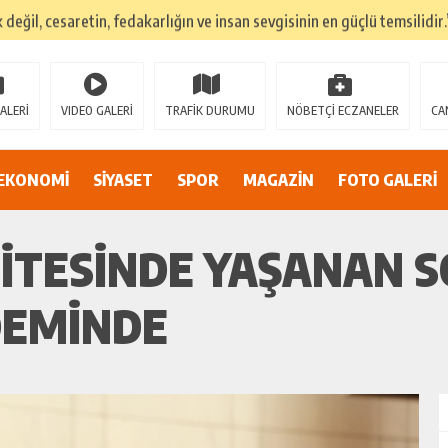
k değil, cesaretin, fedakarlığın ve insan sevgisinin en güçlü temsilidir.
TEHLİKEDE GERDAN KÖYÜ SANAYİ SUYU CENDERESİNDE
E ADİL BİR YARGI SİSTEMİ İSTİYORUZ”
ALERİ
VIDEO GALERİ
TRAFİK DURUMU
NÖBETÇİ ECZANELER
CA
umsuzluklar oldukça endişe yaratıyor…
Alarmı: İnönü Parkı Sahipsiz mi?
EKONOMİ
SİYASET
SPOR
MAGAZİN
FOTO GALERİ
DAN AF ÇAĞRISI
İTESİNDE YAŞANAN 
DEMİNDE