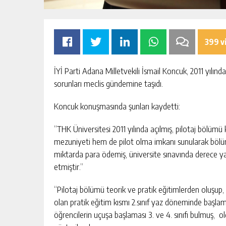
399 v
İYİ Parti Adana Milletvekili İsmail Koncuk, 2011 yıl
sorunları meclis gündemine taşıdı.
Koncuk konuşmasında şunları kaydetti:
N IÇME SUYU HATTI
MHP ADANA’DA 15 İLÇE 
TAMAMLADI
“THK Üniversitesi 2011 yılında açılmış, pilotaj bölümü
mezuniyeti hem de pilot olma imkanı sunularak bölüme
ÜK HABER AKIŞI
GÜNLÜK HABER AK
miktarda para ödemiş, üniversite sınavında derece ya
etmiştir.”
“Pilotaj bölümü teorik ve pratik eğitimlerden oluşup, 
olan pratik eğitim kısmı 2.sınıf yaz döneminde başl
öğrencilerin uçuşa başlaması 3. ve 4. sınıfı bulmuş, 