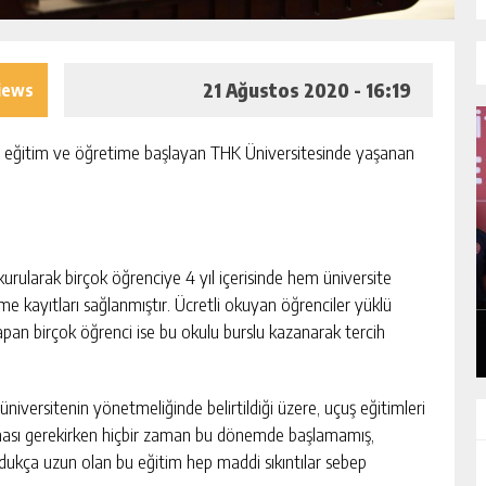
21 Ağustos 2020 - 16:19
iews
ında eğitim ve öğretime başlayan THK Üniversitesinde yaşanan
KONGRESINI
“İTFAIYECILIK YALNIZCA BIR MES
DEĞIL, CESARETIN, FEDAKARLIĞIN
 kurularak birçok öğrenciye 4 yıl içerisinde hem üniversite
INSAN SEVGISININ EN GÜÇLÜ
 kayıtları sağlanmıştır. Ücretli okuyan öğrenciler yüklü
IŞI
GÜNLÜK HABER AKIŞI
TEMSILIDIR.”
pan birçok öğrenci ise bu okulu burslu kazanarak tercih
üniversitenin yönetmeliğinde belirtildiği üzere, uçuş eğitimleri
aması gerekirken hiçbir zaman bu dönemde başlamamış,
oldukça uzun olan bu eğitim hep maddi sıkıntılar sebep