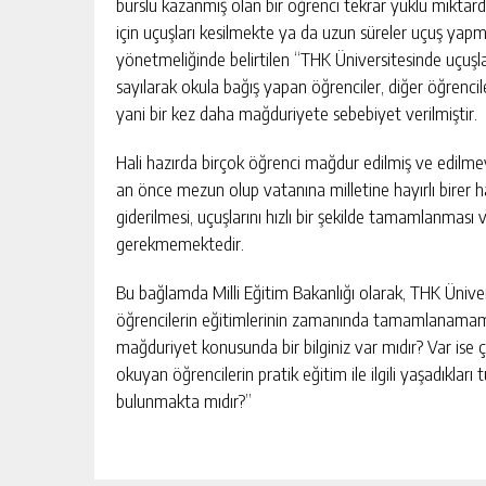
burslu kazanmış olan bir öğrenci tekrar yüklü mik
için uçuşları kesilmekte ya da uzun süreler uçuş yap
yönetmeliğinde belirtilen “THK Üniversitesinde uçuşlar
sayılarak okula bağış yapan öğrenciler, diğer öğrenc
yani bir kez daha mağduriyete sebebiyet verilmiştir.
Hali hazırda birçok öğrenci mağdur edilmiş ve edilmey
an önce mezun olup vatanına milletine hayırlı birer 
giderilmesi, uçuşlarını hızlı bir şekilde tamamlanması
gerekmemektedir.
Bu bağlamda Milli Eğitim Bakanlığı olarak, THK Üniver
öğrencilerin eğitimlerinin zamanında tamamlanamam
mağduriyet konusunda bir bilginiz var mıdır? Var ise
okuyan öğrencilerin pratik eğitim ile ilgili yaşadıklar
bulunmakta mıdır?”