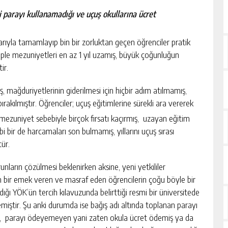
 parayı kullanamadığı ve uçuş okullarına ücret
arıyla tamamlayıp bin bir zorluktan geçen öğrenciler pratik
eple mezuniyetleri en az 1 yıl uzamış, büyük çoğunluğun
ir.
, mağduriyetlerinin giderilmesi için hiçbir adım atılmamış,
ırakılmıştır. Öğrenciler; uçuş eğitimlerine sürekli ara vererek
eç mezuniyet sebebiyle birçok fırsatı kaçırmış, uzayan eğitim
bi bir de harcamaları son bulmamış, yıllarını uçuş sırası
ür.
arın çözülmesi beklenirken aksine, yeni yetkililer
in bir emek veren ve masraf eden öğrencilerin çoğu böyle bir
ığı YÖK’ün tercih kılavuzunda belirttiği resmi bir üniversitede
iştir. Şu anki durumda ise bağış adı altında toplanan parayı
ken, parayı ödeyemeyen yani zaten okula ücret ödemiş ya da