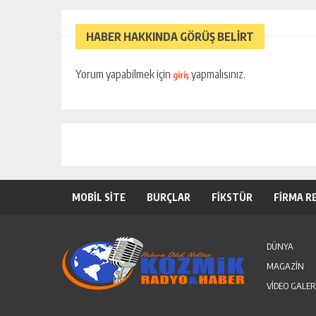
HABER HAKKINDA GÖRÜŞ BELİRT
Yorum yapabilmek için
yapmalısınız.
giriş
MOBİL SİTE
BURÇLAR
FİKSTÜR
FİRMA R
DÜNYA
MAGAZİN
VİDEO GALER