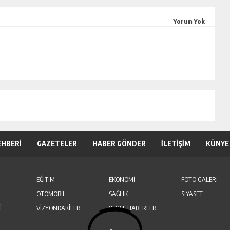
Yorum Yok
EHBERİ
GAZETELER
HABER GÖNDER
İLETİŞİM
KÜNYE
EĞİTİM
EKONOMİ
FOTO GALERİ
OTOMOBİL
SAĞLIK
SİYASET
İ
VİZYONDAKİLER
YEREL HABERLER