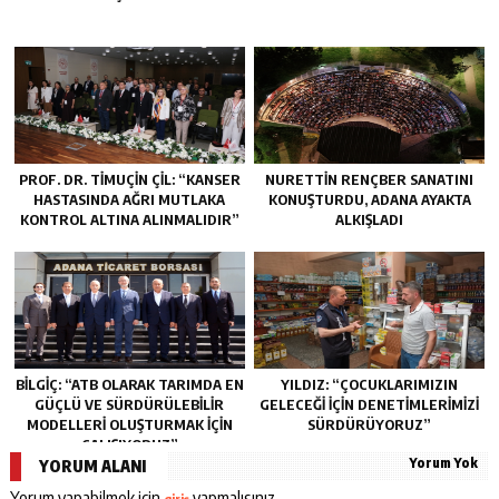
PROF. DR. TİMUÇİN ÇİL: “KANSER
NURETTIN RENÇBER SANATINI
HASTASINDA AĞRI MUTLAKA
KONUŞTURDU, ADANA AYAKTA
KONTROL ALTINA ALINMALIDIR”
ALKIŞLADI
BİLGİÇ: “ATB OLARAK TARIMDA EN
YILDIZ: “ÇOCUKLARIMIZIN
GÜÇLÜ VE SÜRDÜRÜLEBİLİR
GELECEĞI İÇIN DENETIMLERIMIZI
MODELLERİ OLUŞTURMAK İÇİN
SÜRDÜRÜYORUZ”
ÇALIŞIYORUZ”
Yorum Yok
YORUM ALANI
Yorum yapabilmek için
yapmalısınız.