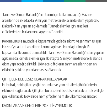
Tarım ve Orman Bakanlığı’nın tarım için kullanıma açtığı Hazine
arazilerinde ilk etapta 9 milyon metrekarelik alanda ekim yapılacak.
Bakanlık’tan yapılan açıklamada “Örnek ekimler için arazileri
çiftçilerimizin kullanımına açıyoruz” denildi.
Koronavirüsle mücadele kapsamında gıdada sıkıntı yaşanmaması için
Hazine’ye ait atıl arazilerin tarıma açılması kararlaştırılmıştı. Bu
kapsamda ilk somut adım atıldı. Tarım ve Orman Bakanlığı’ndan yapılan
açıklamada, örnek ekimler için ilk etapta 9 milyon metrekarelik alanda
ekim yapılacağı belirtildi. Böylece çiftçilerin tarım arazilerinden en
etkin bir şekilde yararlanması sağlanacak.
ÇİFTÇİLER BEDELSİZ OLARAK KULLANACAK
Hububat, baklagiller, yağlı tohumlar ve yem bitkileri gibi ürünlerin
ekilmesi sağlanacak. Çiftçiler, bu arazileri bedelsiz olarak örnek ekilişler
için kullanacak. Böylelikle hem çiftçiler hem de ülkemiz kazanacak.
KADINLARA VE GENÇLERE POZİTİF AYRIMCILIK