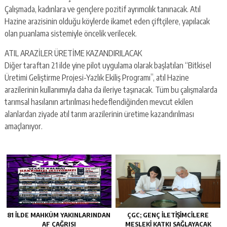
Çalışmada, kadınlara ve gençlere pozitif ayrımcılık tanınacak. Atıl
Hazine arazisinin olduğu köylerde ikamet eden çiftçilere, yapılacak
olan puanlama sistemiyle öncelik verilecek.
ATIL ARAZİLER ÜRETİME KAZANDIRILACAK
Diğer taraftan 21 ilde yine pilot uygulama olarak başlatılan “Bitkisel
Üretimi Geliştirme Projesi-Yazlık Ekiliş Programı”, atıl Hazine
arazilerinin kullanımıyla daha da ileriye taşınacak. Tüm bu çalışmalarda
tarımsal hasılanın artırılması hedeflendiğinden mevcut ekilen
alanlardan ziyade atıl tarım arazilerinin üretime kazandırılması
amaçlanıyor.
81 İLDE MAHKÛM YAKINLARINDAN
ÇGC; GENÇ ILETIŞIMCILERE
AF ÇAĞRISI
MESLEKI KATKI SAĞLAYACAK