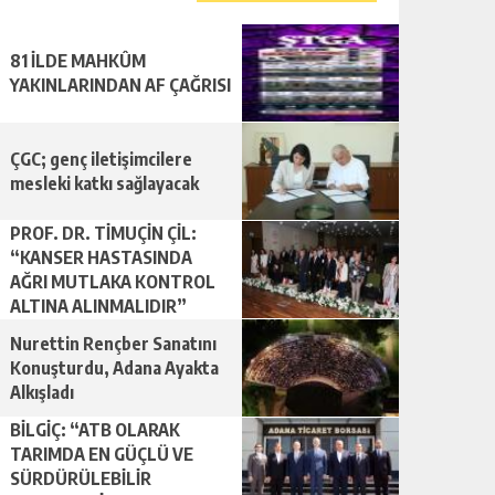
81 İLDE MAHKÛM
YAKINLARINDAN AF ÇAĞRISI
ÇGC; genç iletişimcilere
mesleki katkı sağlayacak
PROF. DR. TİMUÇİN ÇİL:
“KANSER HASTASINDA
AĞRI MUTLAKA KONTROL
ALTINA ALINMALIDIR”
Nurettin Rençber Sanatını
Konuşturdu, Adana Ayakta
Alkışladı
BİLGİÇ: “ATB OLARAK
TARIMDA EN GÜÇLÜ VE
SÜRDÜRÜLEBİLİR