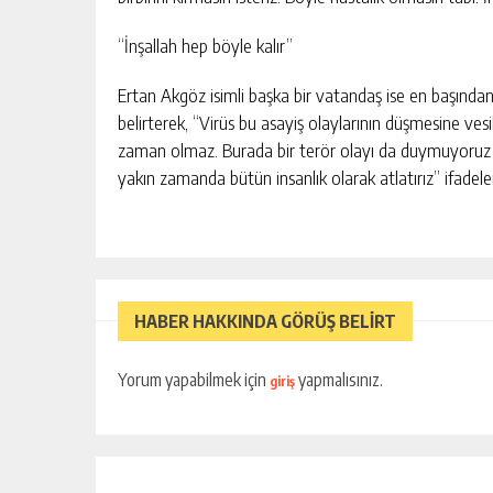
“İnşallah hep böyle kalır”
Ertan Akgöz isimli başka bir vatandaş ise en başından 
belirterek, “Virüs bu asayiş olaylarının düşmesine vesile
zaman olmaz. Burada bir terör olayı da duymuyoruz n
yakın zamanda bütün insanlık olarak atlatırız” ifadeleri
HABER HAKKINDA GÖRÜŞ BELİRT
Yorum yapabilmek için
yapmalısınız.
giriş