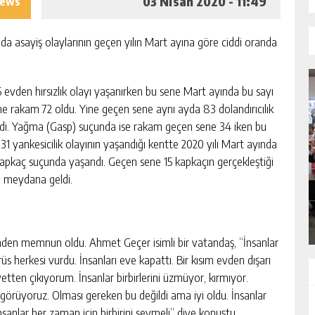
03 Nisan 2020 - 11:49
iews
nda asayiş olaylarının geçen yılın Mart ayına göre ciddi oranda
36 evden hırsızlık olayı yaşanırken bu sene Mart ayında bu sayı
ene rakam 72 oldu. Yine geçen sene aynı ayda 83 dolandırıcılık
di. Yağma (Gasp) suçunda ise rakam geçen sene 34 iken bu
 31 yankesicilik olayının yaşandığı kentte 2020 yılı Mart ayında
SIK ARIZALANAN IÇME SUYU HATTI
 kapkaç suçunda yaşandı. Geçen sene 15 kapkaçın gerçekleştiği
YENILENIYOR
ı meydana geldi.
GÜNLÜK HABER AKIŞI
inden memnun oldu. Ahmet Geçer isimli bir vatandaş, “İnsanlar
üs herkesi vurdu. İnsanları eve kapattı. Bir kısım evden dışarı
tten çıkıyorum. İnsanlar birbirlerini üzmüyor, kırmıyor.
görüyoruz. Olması gereken bu değildi ama iyi oldu. İnsanlar
 İnsanlar her zaman için birbirini sevmeli” diye konuştu.