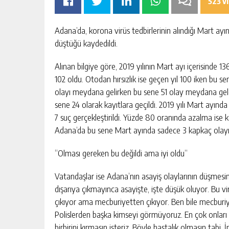
523 v
Adana’da, korona virüs tedbirlerinin alındığı Mart ayı
düştüğü kaydedildi.
Alınan bilgiye göre, 2019 yılının Mart ayı içerisinde 1
102 oldu. Otodan hırsızlık ise geçen yıl 100 iken bu s
olayı meydana gelirken bu sene 51 olay meydana gel
sene 24 olarak kayıtlara geçildi. 2019 yılı Mart ayında
ISI İÇIN GÜÇ
GÜNGÖR GEÇER: “EKONOMIK
7 suç gerçekleştirildi. Yüzde 80 oranında azalma ise
SORUNLARIN ATLATILMASININ TEK
Adana’da bu sene Mart ayında sadece 3 kapkaç olay
YOLU ÜRETIMI ARTIRMAKTAN
ŞI
GÜNLÜK HABER AKIŞI
GEÇIYOR.”
“Olması gereken bu değildi ama iyi oldu”
Vatandaşlar ise Adana’nın asayiş olaylarının düşmes
dışarıya çıkmayınca asayişte, işte düşük oluyor. Bu vir
çıkıyor ama mecburiyetten çıkıyor. Ben bile mecburiye
Polislerden başka kimseyi görmüyoruz. En çok onları 
birbirini kırmasın isteriz. Böyle hastalık olmasın tabi.