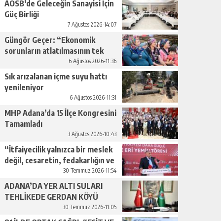
AOSB’de Geleceğin Sanayisi İçin
Güç Birliği
7 Ağustos 2026-14:07
Güngör Geçer: “Ekonomik
sorunların atlatılmasının tek
yolu üretimi artırmaktan
6 Ağustos 2026-11:36
geçiyor.”
Sık arızalanan içme suyu hattı
yenileniyor
6 Ağustos 2026-11:31
MHP Adana’da 15 İlçe Kongresini
Tamamladı
3 Ağustos 2026-10:43
“İtfaiyecilik yalnızca bir meslek
değil, cesaretin, fedakarlığın ve
insan sevgisinin en güçlü
30 Temmuz 2026-11:54
temsilidir.”
ADANA’DA YER ALTI SULARI
TEHLİKEDE GERDAN KÖYÜ
SANAYİ SUYU CENDERESİNDE
30 Temmuz 2026-11:05