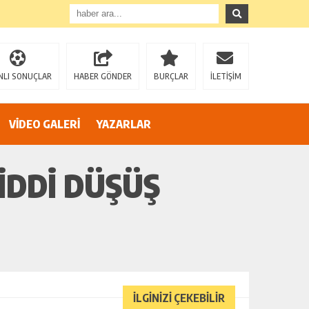
”
NLI SONUÇLAR
HABER GÖNDER
BURÇLAR
İLETİŞİM
VİDEO GALERİ
YAZARLAR
IDDI DÜŞÜŞ
İLGİNİZİ ÇEKEBİLİR