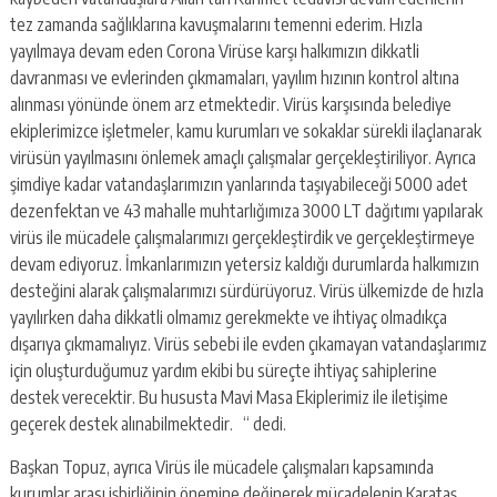
tez zamanda sağlıklarına kavuşmalarını temenni ederim. Hızla
yayılmaya devam eden Corona Virüse karşı halkımızın dikkatli
davranması ve evlerinden çıkmamaları, yayılım hızının kontrol altına
alınması yönünde önem arz etmektedir. Virüs karşısında belediye
ekiplerimizce işletmeler, kamu kurumları ve sokaklar sürekli ilaçlanarak
virüsün yayılmasını önlemek amaçlı çalışmalar gerçekleştiriliyor. Ayrıca
şimdiye kadar vatandaşlarımızın yanlarında taşıyabileceği 5000 adet
dezenfektan ve 43 mahalle muhtarlığımıza 3000 LT dağıtımı yapılarak
virüs ile mücadele çalışmalarımızı gerçekleştirdik ve gerçekleştirmeye
devam ediyoruz. İmkanlarımızın yetersiz kaldığı durumlarda halkımızın
desteğini alarak çalışmalarımızı sürdürüyoruz. Virüs ülkemizde de hızla
yayılırken daha dikkatli olmamız gerekmekte ve ihtiyaç olmadıkça
dışarıya çıkmamalıyız. Virüs sebebi ile evden çıkamayan vatandaşlarımız
için oluşturduğumuz yardım ekibi bu süreçte ihtiyaç sahiplerine
destek verecektir. Bu hususta Mavi Masa Ekiplerimiz ile iletişime
geçerek destek alınabilmektedir. “ dedi.
Başkan Topuz, ayrıca Virüs ile mücadele çalışmaları kapsamında
kurumlar arası işbirliğinin önemine değinerek mücadelenin Karataş