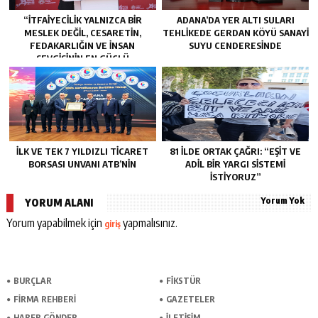
“İTFAIYECILIK YALNIZCA BIR
ADANA’DA YER ALTI SULARI
MESLEK DEĞIL, CESARETIN,
TEHLİKEDE GERDAN KÖYÜ SANAYİ
FEDAKARLIĞIN VE INSAN
SUYU CENDERESİNDE
SEVGISININ EN GÜÇLÜ
TEMSILIDIR.”
İLK VE TEK 7 YILDIZLI TİCARET
81 İLDE ORTAK ÇAĞRI: “EŞİT VE
BORSASI UNVANI ATB’NİN
ADİL BİR YARGI SİSTEMİ
İSTİYORUZ”
Yorum Yok
YORUM ALANI
Yorum yapabilmek için
yapmalısınız.
giriş
BURÇLAR
FİKSTÜR
FİRMA REHBERİ
GAZETELER
HABER GÖNDER
İLETİŞİM