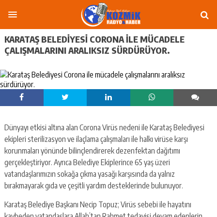
KARATAŞ BELEDIYESI CORONA ILE MÜCADELE
ÇALIŞMALARINI ARALIKSIZ SÜRDÜRÜYOR.
Dünyayı etkisi altına alan Corona Virüs nedeni ile Karataş Belediyesi
ekipleri sterilizasyon ve ilaçlama çalışmaları ile halkı virüse karşı
korunmaları yönünde bilinçlendirerek dezenfektan dağıtımı
gerçekleştiriyor. Ayrıca Belediye Ekiplerince 65 yaş üzeri
vatandaşlarımızın sokağa çıkma yasağı karşısında da yalnız
bırakmayarak gıda ve çeşitli yardım desteklerinde bulunuyor.
Karataş Belediye Başkanı Necip Topuz; Virüs sebebi ile hayatını
kaybeden vatandaşlara Allah’tan Rahmet tedavisi devam edenlerin