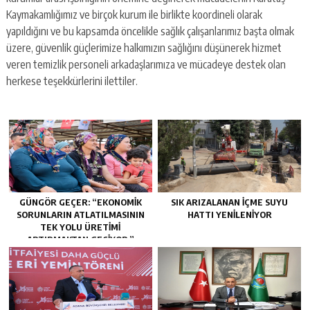
Kaymakamlığımız ve birçok kurum ile birlikte koordineli olarak
yapıldığını ve bu kapsamda öncelikle sağlık çalışanlarımız başta olmak
üzere, güvenlik güçlerimize halkımızın sağlığını düşünerek hizmet
veren temizlik personeli arkadaşlarımıza ve mücadeye destek olan
herkese teşekkürlerini ilettiler.
GÜNGÖR GEÇER: “EKONOMIK
SIK ARIZALANAN IÇME SUYU
SORUNLARIN ATLATILMASININ
HATTI YENILENIYOR
TEK YOLU ÜRETIMI
ARTIRMAKTAN GEÇIYOR.”