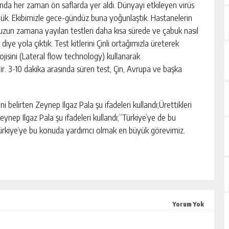
da her zaman ön saflarda yer aldı. Dünyayı etkileyen virüs
ündük. Ekibimizle gece-gündüz buna yoğunlaştık. Hastanelerin
 uzun zamana yayılan testleri daha kısa sürede ve çabuk nasıl
 diye yola çıktık. Test kitlerini Çinli ortağımızla üreterek
lojisini (Lateral flow technology) kullanarak
ir. 3-10 dakika arasında süren test, Çin, Avrupa ve başka
ni belirten Zeynep Ilgaz Pala şu ifadeleri kullandı;Ürettikleri
eynep Ilgaz Pala şu ifadeleri kullandı;”Türkiye’ye de bu
 Türkiye’ye bu konuda yardımcı olmak en büyük görevimiz.
Yorum Yok