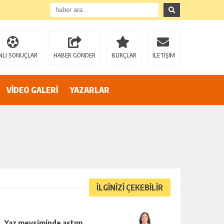
”
NLI SONUÇLAR
HABER GÖNDER
BURÇLAR
İLETİŞİM
VİDEO GALERİ
YAZARLAR
İLGİNİZİ ÇEKEBİLİR
Yaz mevsiminde astım