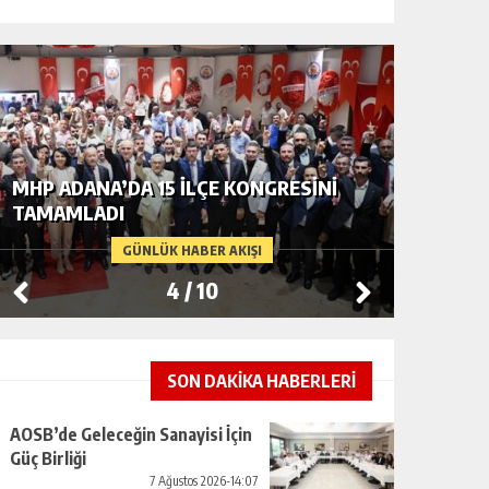
“İTFAIYECILIK YALNIZCA BIR MESLEK
ADANA’D
DEĞIL, CESARETIN, FEDAKARLIĞIN VE
GERDAN
INSAN SEVGISININ EN GÜÇLÜ
CENDER
GÜNLÜK HABER AKIŞI
TEMSILIDIR.”
5
/
10
SON DAKİKA HABERLERİ
AOSB’de Geleceğin Sanayisi İçin
Güç Birliği
7 Ağustos 2026-14:07