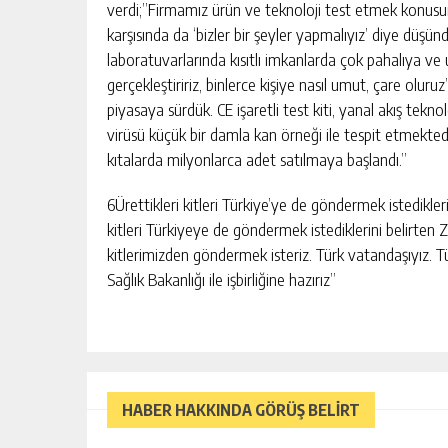
verdi;”Firmamız ürün ve teknoloji test etmek konusun
karşısında da ‘bizler bir şeyler yapmalıyız’ diye düş
laboratuvarlarında kısıtlı imkanlarda çok pahalıya ve
gerçekleştiririz, binlerce kişiye nasıl umut, çare oluruz’
piyasaya sürdük. CE işaretli test kiti, yanal akış tekno
virüsü küçük bir damla kan örneği ile tespit etmekted
kıtalarda milyonlarca adet satılmaya başlandı.”
6Ürettikleri kitleri Türkiye’ye de göndermek istedikleri
kitleri Türkiyeye de göndermek istediklerini belirten Z
kitlerimizden göndermek isteriz. Türk vatandaşıyız.
Sağlık Bakanlığı ile işbirliğine hazırız”
HABER HAKKINDA GÖRÜŞ BELİRT