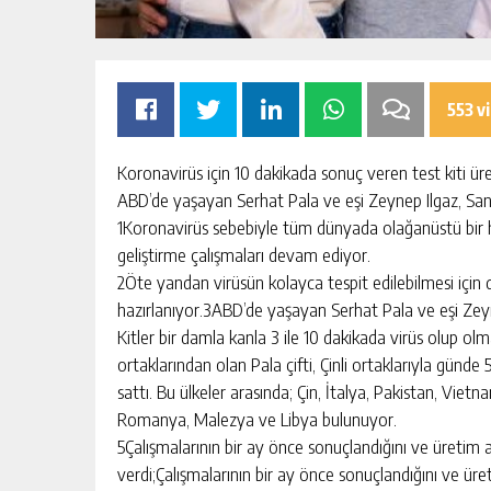
553 v
Koronavirüs için 10 dakikada sonuç veren test kiti ür
OMIK
SIK ARIZALANAN IÇME SUYU HATT
ABD’de yaşayan Serhat Pala ve eşi Zeynep Ilgaz, San D
SININ TEK
YENILENIYOR
1Koronavirüs sebebiyle tüm dünyada olağanüstü bir h
AKTAN
geliştirme çalışmaları devam ediyor.
KIŞI
GÜNLÜK HABER AKIŞI
2Öte yandan virüsün kolayca tespit edilebilmesi için d
hazırlanıyor.3ABD’de yaşayan Serhat Pala ve eşi Zeyne
Kitler bir damla kanla 3 ile 10 dakikada virüs olup olm
ortaklarından olan Pala çifti, Çinli ortaklarıyla günde
sattı. Bu ülkeler arasında; Çin, İtalya, Pakistan, Viet
Romanya, Malezya ve Libya bulunuyor.
5Çalışmalarının bir ay önce sonuçlandığını ve üretim aşa
verdi;Çalışmalarının bir ay önce sonuçlandığını ve üreti