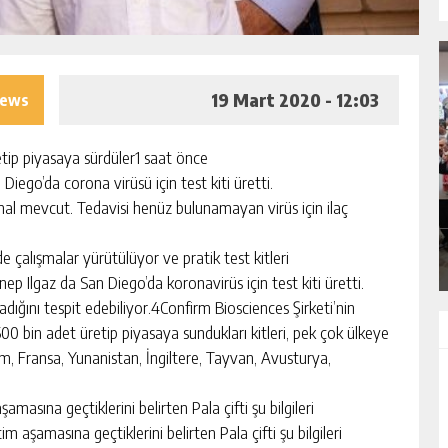
19 Mart 2020 - 12:03
iews
etip piyasaya sürdüler1 saat önce
I
MHP ADANA’DA 15 İLÇE KONGRESINI
iego’da corona virüsü için test kiti üretti.
TAMAMLADI
al mevcut. Tedavisi henüz bulunamayan virüs için ilaç
GÜNLÜK HABER AKIŞI
e çalışmalar yürütülüyor ve pratik test kitleri
p Ilgaz da San Diego’da koronavirüs için test kiti üretti.
adığını tespit edebiliyor.4Confirm Biosciences Şirketi’nin
 500 bin adet üretip piyasaya sundukları kitleri, pek çok ülkeye
nam, Fransa, Yunanistan, İngiltere, Tayvan, Avusturya,
masına geçtiklerini belirten Pala çifti şu bilgileri
m aşamasına geçtiklerini belirten Pala çifti şu bilgileri