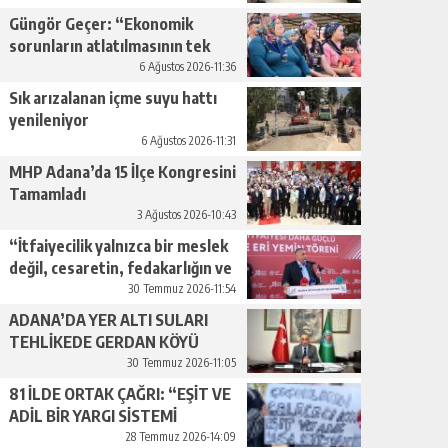
Güngör Geçer: “Ekonomik
sorunların atlatılmasının tek
yolu üretimi artırmaktan
6 Ağustos 2026-11:36
geçiyor.”
Sık arızalanan içme suyu hattı
yenileniyor
6 Ağustos 2026-11:31
MHP Adana’da 15 İlçe Kongresini
Tamamladı
3 Ağustos 2026-10:43
“İtfaiyecilik yalnızca bir meslek
değil, cesaretin, fedakarlığın ve
insan sevgisinin en güçlü
30 Temmuz 2026-11:54
temsilidir.”
ADANA’DA YER ALTI SULARI
TEHLİKEDE GERDAN KÖYÜ
SANAYİ SUYU CENDERESİNDE
30 Temmuz 2026-11:05
81 İLDE ORTAK ÇAĞRI: “EŞİT VE
ADİL BİR YARGI SİSTEMİ
İSTİYORUZ”
28 Temmuz 2026-14:09