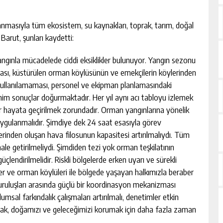
anmasıyla tüm ekosistem, su kaynakları, toprak, tarım, doğal
Barut, şunları kaydetti:
ngınla mücadelede ciddi eksiklikler bulunuyor. Yangın sezonu
sı, küstürülen orman köylüsünün ve emekçilerin köylerinden
e kullanılamaması, personel ve ekipman planlamasındaki
ahim sonuçlar doğurmaktadır. Her yıl aynı acı tabloyu izlemek
ümler hayata geçirilmek zorundadır. Orman yangınlarına yönelik
 uygulanmalıdır. Şimdiye dek 24 saat esasıyla görev
rinden oluşan hava filosunun kapasitesi artırılmalıydı. Tüm
e getirilmeliydi. Şimdiden tezi yok orman teşkilatının
üçlendirilmelidir. Riskli bölgelerde erken uyarı ve sürekli
mler ve orman köylüleri ile bölgede yaşayan halkımızla beraber
 kuruluşları arasında güçlü bir koordinasyon mekanizması
msal farkındalık çalışmaları artırılmalı, denetimler etkin
mak, doğamızı ve geleceğimizi korumak için daha fazla zaman