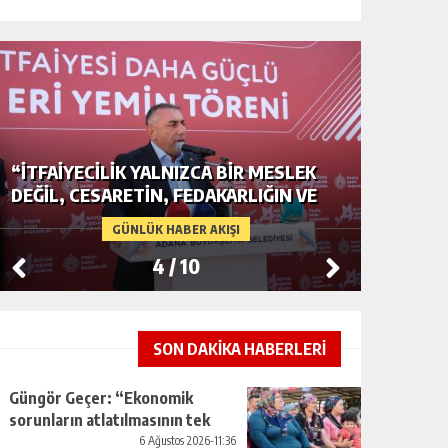
“İTFAIYECILIK YALNIZCA BIR MESLEK
ADANA’D
DEĞIL, CESARETIN, FEDAKARLIĞIN VE
GERDAN
INSAN SEVGISININ EN GÜÇLÜ
CENDER
GÜNLÜK HABER AKIŞI
TEMSILIDIR.”
4
/
10
SON DAKİKA HABERLERİ
Güngör Geçer: “Ekonomik
sorunların atlatılmasının tek
yolu üretimi artırmaktan
6 Ağustos 2026-11:36