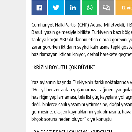
12 v
Cumhuriyet Halk Partisi (CHP) Adana Milletvekili,
Barut, yazın gelmesiyle birlikte Türkiye’nin bazı bölge
tabloya karşın AKP iktidarının etkin olarak görevini
zarar görürken iktidarın seyirci kalmasına tepki göst
OMIK
SIK ARIZALANAN IÇME SUYU HATT
hazırlamayan iktidarı kınıyor, derhal harekete geçme
SININ TEK
YENILENIYOR
AKTAN
“KRİZİN BOYUTU ÇOK BÜYÜK”
KIŞI
GÜNLÜK HABER AKIŞI
Yaz aylarının başında Türkiye’nin farklı noktalarında
“Her yıl benzer acıları yaşamamıza rağmen, yangınlar
hazırlığın yapılamaması, telafisi güç kayıplara yol a
değil, binlerce canlı yaşamını yitirmesine, doğal yaşam
görmesine, oksijen kaynaklarının yok olmasına, hava 
birçok soruna neden oluyor” diye konuştu.