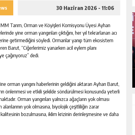
30 Haziran 2026 - 11:06
iews
 TBMM Tarım, Orman ve Köyişleri Komisyonu Üyesi Ayhan
lerinde yine orman yangınları çıktığını, her yıl tekrarlanan acı
 yerine getirmediğini söyledi. Ormanlar yanıp tüm ekosistem
eren Barut, “Ciğerlerimiz yanarken acil eylem planı
I
MHP ADANA’DA 15 İLÇE KONGRESINI
ye çağırıyoruz” dedi.
TAMAMLADI
GÜNLÜK HABER AKIŞI
 yine orman yangını haberlerinin geldiğini aktaran Ayhan Barut,
ın önlenmesi ve etkili şekilde söndürülmesi konusunda yeterli
çmaktadır. Orman yangınları yalnızca ağaçların yok olması
 alanlarının yok olmasına, biyolojik çeşitliliğin zarar
kalitesinin bozulmasına, iklim krizinin derinleşmesine ve daha