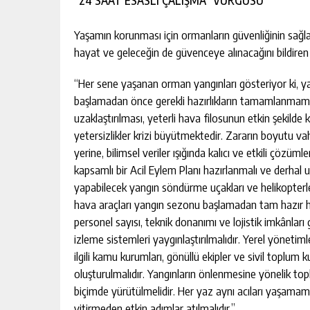
“24 SAAT ESASLI ÇALIŞMA” VURGUSU
Yaşamın korunması için ormanların güvenliğinin sağl
hayat ve geleceğin de güvenceye alınacağını bildiren 
“Her sene yaşanan orman yangınları gösteriyor ki, ya
başlamadan önce gerekli hazırlıkların tamamlanmama
uzaklaştırılması, yeterli hava filosunun etkin şekild
yetersizlikler krizi büyütmektedir. Zararın boyutu v
yerine, bilimsel veriler ışığında kalıcı ve etkili çöz
kapsamlı bir Acil Eylem Planı hazırlanmalı ve derhal
yapabilecek yangın söndürme uçakları ve helikopterle
hava araçları yangın sezonu başlamadan tam hazır hal
personel sayısı, teknik donanımı ve lojistik imkânları g
izleme sistemleri yaygınlaştırılmalıdır. Yerel yöneti
ilgili kamu kurumları, gönüllü ekipler ve sivil toplum
oluşturulmalıdır. Yangınların önlenmesine yönelik toplu
biçimde yürütülmelidir. Her yaz aynı acıları yaşama
yitirmeden etkin adımlar atılmalıdır.”