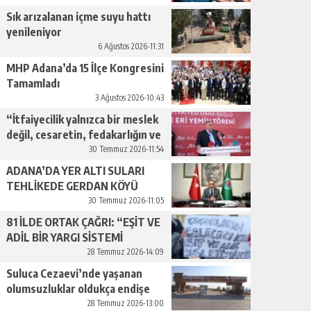
geçiyor.”
Sık arızalanan içme suyu hattı
yenileniyor
6 Ağustos 2026-11:31
MHP Adana’da 15 İlçe Kongresini
Tamamladı
3 Ağustos 2026-10:43
“İtfaiyecilik yalnızca bir meslek
değil, cesaretin, fedakarlığın ve
insan sevgisinin en güçlü
30 Temmuz 2026-11:54
temsilidir.”
ADANA’DA YER ALTI SULARI
TEHLİKEDE GERDAN KÖYÜ
SANAYİ SUYU CENDERESİNDE
30 Temmuz 2026-11:05
81 İLDE ORTAK ÇAĞRI: “EŞİT VE
ADİL BİR YARGI SİSTEMİ
İSTİYORUZ”
28 Temmuz 2026-14:09
Suluca Cezaevi’nde yaşanan
olumsuzluklar oldukça endişe
yaratıyor…
28 Temmuz 2026-13:00