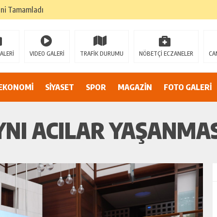
k değil, cesaretin, fedakarlığın ve insan sevgisinin en güçlü temsilidir.
TEHLİKEDE GERDAN KÖYÜ SANAYİ SUYU CENDERESİNDE
E ADİL BİR YARGI SİSTEMİ İSTİYORUZ”
ALERİ
VIDEO GALERİ
TRAFİK DURUMU
NÖBETÇİ ECZANELER
CA
umsuzluklar oldukça endişe yaratıyor…
Alarmı: İnönü Parkı Sahipsiz mi?
EKONOMİ
SİYASET
SPOR
MAGAZİN
FOTO GALERİ
DAN AF ÇAĞRISI
YNI ACILAR YAŞANMA