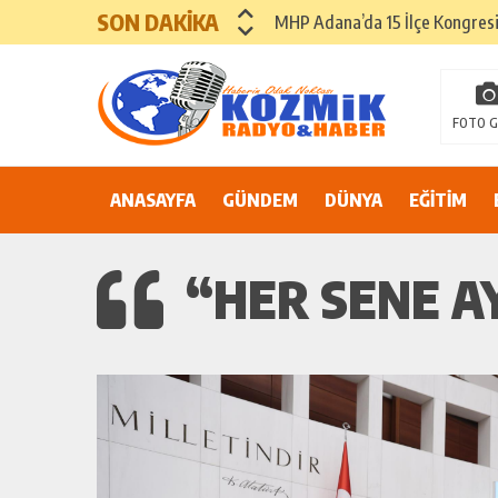
SON DAKİKA
“İtfaiyecilik yalnızca bir mesle
ADANA’DA YER ALTI SULARI 
81 İLDE ORTAK ÇAĞRI: “EŞİT V
FOTO G
Suluca Cezaevi’nde yaşanan ol
ANASAYFA
GÜNDEM
Adana’nın Göbeğinde Güvenlik 
DÜNYA
EĞİTİM
81 İLDE MAHKÛM YAKINLARIN
“HER SENE A