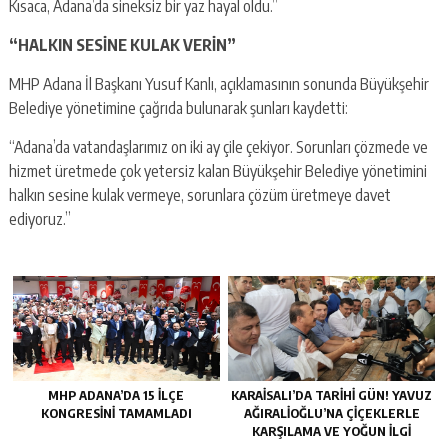
Kısaca, Adana’da sineksiz bir yaz hayal oldu.”
“HALKIN SESİNE KULAK VERİN”
MHP Adana İl Başkanı Yusuf Kanlı, açıklamasının sonunda Büyükşehir
Belediye yönetimine çağrıda bulunarak şunları kaydetti:
“Adana’da vatandaşlarımız on iki ay çile çekiyor. Sorunları çözmede ve
hizmet üretmede çok yetersiz kalan Büyükşehir Belediye yönetimini
halkın sesine kulak vermeye, sorunlara çözüm üretmeye davet
ediyoruz.”
MHP ADANA’DA 15 İLÇE
KARAISALI’DA TARIHI GÜN! YAVUZ
KONGRESINI TAMAMLADI
AĞIRALIOĞLU’NA ÇIÇEKLERLE
KARŞILAMA VE YOĞUN İLGI