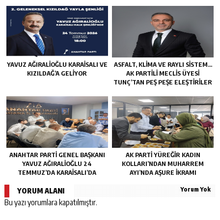
YAVUZ AĞIRALIOĞLU KARAISALI VE
ASFALT, KLIMA VE RAYLI SISTEM…
KIZILDAĞ’A GELIYOR
AK PARTILI MECLIS ÜYESI
TUNÇ’TAN PEŞ PEŞE ELEŞTIRILER
ANAHTAR PARTI GENEL BAŞKANI
AK PARTI YÜREĞIR KADIN
YAVUZ AĞIRALIOĞLU 24
KOLLARI’NDAN MUHARREM
TEMMUZ’DA KARAISALI’DA
AYI’NDA AŞURE İKRAMI
Yorum Yok
YORUM ALANI
Bu yazı yorumlara kapatılmıştır.