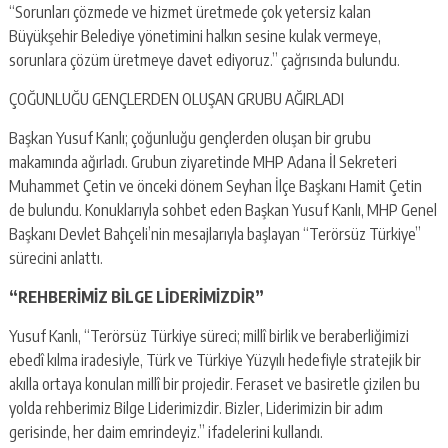
“Sorunları çözmede ve hizmet üretmede çok yetersiz kalan
Büyükşehir Belediye yönetimini halkın sesine kulak vermeye,
sorunlara çözüm üretmeye davet ediyoruz.” çağrısında bulundu.
ÇOĞUNLUĞU GENÇLERDEN OLUŞAN GRUBU AĞIRLADI
Başkan Yusuf Kanlı; çoğunluğu gençlerden oluşan bir grubu
makamında ağırladı. Grubun ziyaretinde MHP Adana İl Sekreteri
Muhammet Çetin ve önceki dönem Seyhan İlçe Başkanı Hamit Çetin
de bulundu. Konuklarıyla sohbet eden Başkan Yusuf Kanlı, MHP Genel
Başkanı Devlet Bahçeli’nin mesajlarıyla başlayan “Terörsüz Türkiye”
sürecini anlattı.
“REHBERİMİZ BİLGE LİDERİMİZDİR”
Yusuf Kanlı, “Terörsüz Türkiye süreci; millî birlik ve beraberliğimizi
ebedî kılma iradesiyle, Türk ve Türkiye Yüzyılı hedefiyle stratejik bir
akılla ortaya konulan millî bir projedir. Feraset ve basiretle çizilen bu
yolda rehberimiz Bilge Liderimizdir. Bizler, Liderimizin bir adım
gerisinde, her daim emrindeyiz.” ifadelerini kullandı.