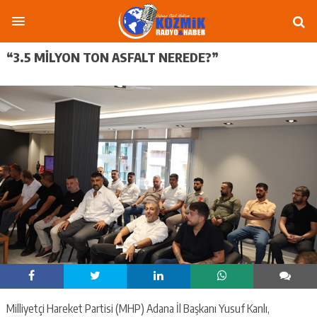
“3.5 MILYON TON ASFALT NEREDE?”
Milliyetçi Hareket Partisi (MHP) Adana İl Başkanı Yusuf Kanlı,