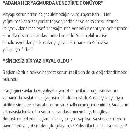
“ADANA HER YAĞMURDA VENEDİK’E DÖNÜYOR”
Altyapı sorunlarının da çözülemediğini vurgulayan Kanlı, “Her
yağmurda kanalizasyonlar taşıyor, caddeler ve sokaklar su altında
kalıyor. Adana maalesef her yağmurda Venedik’e dönüyor. Şehir içinde
sandalla gezen vatandaşlarımız bile oldu. Sular çekilince ise
kanalizasyondan pis kokular yayılıyor. Bu manzara Adana’ya
yakışmıyor.” dedi.
“SİNEKSİZ BİR YAZ HAYAL OLDU”
Başkan Kanlı, sinek ve haşerat sorununa ilişkin de şu değerlendirmede
bulundu:
“Geçtiğimiz aylarda Büyükşehir yönetimine ilaçlama çalışmalarının
zamanında başlatılması çağrısında bulunmuştuk. Ancak, yaz aylarıyla
birlikte sinek ve haşerat sorunu yine halkımızın gündeminde. Sıcakların
artmasıyla birlikte bu sorun vatandaşlarımızın hayatını çileye
dönüştürmektedir. İlaçlama nasıl yapılıyor, yapılıyorsa sinekler neden
bayram ediyor, biz neden çile çekiyoruz? Yoksa ilaçta mı bir sıkıntı var?