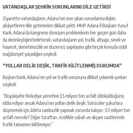
VATANDAŞLAR ŞEHRİN SORUNLARINI DİLE GETİRDİ
Ziyarette vatandaşların, Adana’nın öne çıkan sorunlarına ilişkin
şikâyetlerini dile getirmeleri dikkat çekti. MHP Adana İl Başkanı Yusuf
Kanlı, Adana’da kangrene dönüşen problemlerin her geçen gün daha
da derinleştiğini belirterek, vatandaşların yol, trafik, altyapı, sinek ve
haşerat, denetimsizlik ve düzensiz yapılaşma gibi birçok konuda ciddi
mağduriyet yaşadığını söyledi.
“YOLLAR DELİK DEŞİK, TRAFİK KİLİTLENMİŞ DURUMDA”
Başkan Kanlı, Adana’nın yol ve trafik sorununa dikkat çekerek şunları
söyledi:
“Büyükşehir Belediye yönetimi 3,5 milyon ton asfalt ddöküldüğünü
iddia ediyor ancak Adana’nın yolları delik deşik. Sürücüler çukurlara
düşmemek için âdeta cambazlık yapmak zorunda kalıyor. 3.5 milyon ton
asfalt nerede? Diğer taraftan, özellikle sabah ve akşam saatlerinde
trafik tamamen kilitleniyor.”