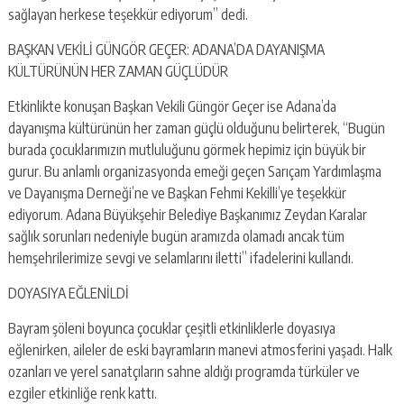
sağlayan herkese teşekkür ediyorum” dedi.
BAŞKAN VEKİLİ GÜNGÖR GEÇER: ADANA’DA DAYANIŞMA
KÜLTÜRÜNÜN HER ZAMAN GÜÇLÜDÜR
Etkinlikte konuşan Başkan Vekili Güngör Geçer ise Adana’da
dayanışma kültürünün her zaman güçlü olduğunu belirterek, “Bugün
burada çocuklarımızın mutluluğunu görmek hepimiz için büyük bir
gurur. Bu anlamlı organizasyonda emeği geçen Sarıçam Yardımlaşma
ve Dayanışma Derneği’ne ve Başkan Fehmi Kekilli’ye teşekkür
ediyorum. Adana Büyükşehir Belediye Başkanımız Zeydan Karalar
sağlık sorunları nedeniyle bugün aramızda olamadı ancak tüm
hemşehrilerimize sevgi ve selamlarını iletti” ifadelerini kullandı.
DOYASIYA EĞLENİLDİ
Bayram şöleni boyunca çocuklar çeşitli etkinliklerle doyasıya
eğlenirken, aileler de eski bayramların manevi atmosferini yaşadı. Halk
ozanları ve yerel sanatçıların sahne aldığı programda türküler ve
ezgiler etkinliğe renk kattı.