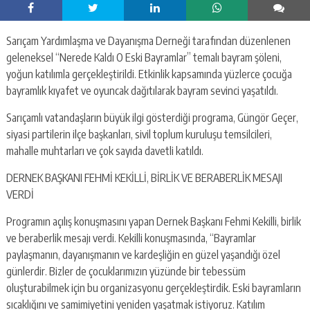
Sarıçam Yardımlaşma ve Dayanışma Derneği tarafından düzenlenen
geleneksel “Nerede Kaldı O Eski Bayramlar” temalı bayram şöleni,
yoğun katılımla gerçekleştirildi. Etkinlik kapsamında yüzlerce çocuğa
bayramlık kıyafet ve oyuncak dağıtılarak bayram sevinci yaşatıldı.
Sarıçamlı vatandaşların büyük ilgi gösterdiği programa, Güngör Geçer,
siyasi partilerin ilçe başkanları, sivil toplum kuruluşu temsilcileri,
mahalle muhtarları ve çok sayıda davetli katıldı.
DERNEK BAŞKANI FEHMİ KEKİLLİ, BİRLİK VE BERABERLİK MESAJI
VERDİ
Programın açılış konuşmasını yapan Dernek Başkanı Fehmi Kekilli, birlik
ve beraberlik mesajı verdi. Kekilli konuşmasında, “Bayramlar
paylaşmanın, dayanışmanın ve kardeşliğin en güzel yaşandığı özel
günlerdir. Bizler de çocuklarımızın yüzünde bir tebessüm
oluşturabilmek için bu organizasyonu gerçekleştirdik. Eski bayramların
sıcaklığını ve samimiyetini yeniden yaşatmak istiyoruz. Katılım