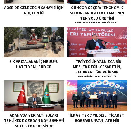
AOSB’DE GELECEĞIN SANAYISI İÇIN
GÜNGÖR GEÇER: “EKONOMIK
GÜÇ BIRLIĞI
SORUNLARIN ATLATILMASININ
TEK YOLU ÜRETIMI
ARTIRMAKTAN GEÇIYOR.”
SIK ARIZALANAN IÇME SUYU
“İTFAIYECILIK YALNIZCA BIR
HATTI YENILENIYOR
MESLEK DEĞIL, CESARETIN,
FEDAKARLIĞIN VE INSAN
SEVGISININ EN GÜÇLÜ
TEMSILIDIR.”
ADANA’DA YER ALTI SULARI
İLK VE TEK 7 YILDIZLI TİCARET
TEHLİKEDE GERDAN KÖYÜ SANAYİ
BORSASI UNVANI ATB’NİN
SUYU CENDERESİNDE