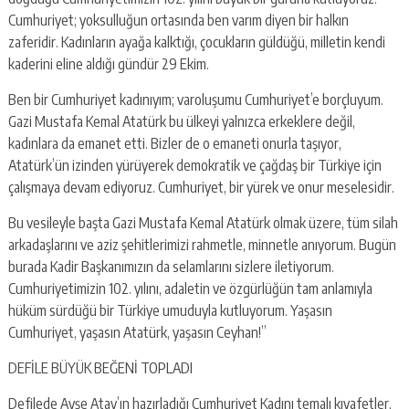
Cumhuriyet; yoksulluğun ortasında ben varım diyen bir halkın
zaferidir. Kadınların ayağa kalktığı, çocukların güldüğü, milletin kendi
kaderini eline aldığı gündür 29 Ekim.
Ben bir Cumhuriyet kadınıyım; varoluşumu Cumhuriyet’e borçluyum.
Gazi Mustafa Kemal Atatürk bu ülkeyi yalnızca erkeklere değil,
kadınlara da emanet etti. Bizler de o emaneti onurla taşıyor,
Atatürk’ün izinden yürüyerek demokratik ve çağdaş bir Türkiye için
çalışmaya devam ediyoruz. Cumhuriyet, bir yürek ve onur meselesidir.
Bu vesileyle başta Gazi Mustafa Kemal Atatürk olmak üzere, tüm silah
arkadaşlarını ve aziz şehitlerimizi rahmetle, minnetle anıyorum. Bugün
burada Kadir Başkanımızın da selamlarını sizlere iletiyorum.
Cumhuriyetimizin 102. yılını, adaletin ve özgürlüğün tam anlamıyla
hüküm sürdüğü bir Türkiye umuduyla kutluyorum. Yaşasın
Cumhuriyet, yaşasın Atatürk, yaşasın Ceyhan!”
DEFİLE BÜYÜK BEĞENİ TOPLADI
Defilede Ayşe Atay’ın hazırladığı Cumhuriyet Kadını temalı kıyafetler,