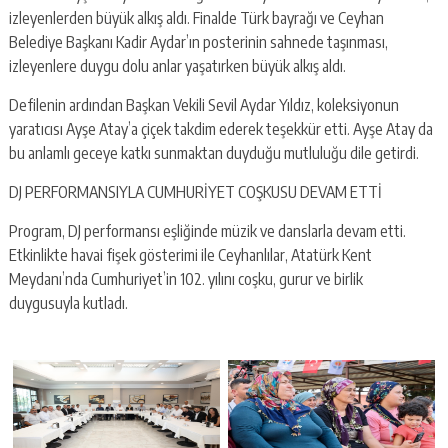
izleyenlerden büyük alkış aldı. Finalde Türk bayrağı ve Ceyhan
Belediye Başkanı Kadir Aydar’ın posterinin sahnede taşınması,
izleyenlere duygu dolu anlar yaşatırken büyük alkış aldı.
Defilenin ardından Başkan Vekili Sevil Aydar Yıldız, koleksiyonun
yaratıcısı Ayşe Atay’a çiçek takdim ederek teşekkür etti. Ayşe Atay da
bu anlamlı geceye katkı sunmaktan duyduğu mutluluğu dile getirdi.
DJ PERFORMANSIYLA CUMHURİYET COŞKUSU DEVAM ETTİ
Program, DJ performansı eşliğinde müzik ve danslarla devam etti.
Etkinlikte havai fişek gösterimi ile Ceyhanlılar, Atatürk Kent
Meydanı’nda Cumhuriyet’in 102. yılını coşku, gurur ve birlik
duygusuyla kutladı.