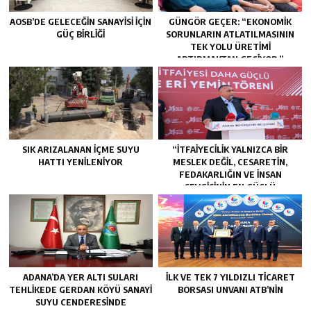
AOSB’DE GELECEĞIN SANAYISI İÇIN
GÜNGÖR GEÇER: “EKONOMIK
GÜÇ BIRLIĞI
SORUNLARIN ATLATILMASININ
TEK YOLU ÜRETIMI
ARTIRMAKTAN GEÇIYOR.”
SIK ARIZALANAN IÇME SUYU
“İTFAIYECILIK YALNIZCA BIR
HATTI YENILENIYOR
MESLEK DEĞIL, CESARETIN,
FEDAKARLIĞIN VE INSAN
SEVGISININ EN GÜÇLÜ
TEMSILIDIR.”
ADANA’DA YER ALTI SULARI
İLK VE TEK 7 YILDIZLI TİCARET
TEHLİKEDE GERDAN KÖYÜ SANAYİ
BORSASI UNVANI ATB’NİN
SUYU CENDERESİNDE