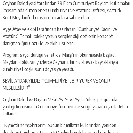
Ceyhan Belediyesi tarafından 29 Ekim Cumhuriyet Bayramı kutlamaları
kapsamında düzenlenen Cumhuriyet ve Atatürk Defilesi, Atatürk
Kent Meydanı’nda coşku dolu anlara sahne oldu.
Ayşe Atay ve ekibi tarafından hazırlanan “Cumhuriyet Kadını ve
Atatürk” Temalı koleksiyonun sergilendiği defilenin konsept
danışmanlığını Gazi Elçi ve ekibi üstlendi.
Program, saygı duruşu ve İstiklal Marşı’nın okunmasıyla başladı.
Meydanı dolduran yüzlerce Ceyhanlı, kırmızı-beyaz bayraklarıyla
cumhuriyet coşkusunu doyasıya yaşadı.
SEVİL AYDAR YILDIZ: “CUMHURİYET, BİR YÜREK VE ONUR
MESELESİDİR”
Ceyhan Belediye Başkan Vekili Av. Sevil Aydar Yıldız, programda
yaptığı konuşmada Cumhuriyet’in önemine vurgu yaparak şu ifadeleri
kullandı:
“Kıymetli hemşehrilerim, bugün bir milletin küllerinden yeniden
doğduğu Cumhuriyetimizin 102. yılını büyük bir gururla kutluyoruz.