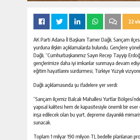
22 v
AK Parti Adana İl Başkanı Tamer Dağlı, Sarıçam ilçesi
yurduna ilişkin açıklamalarda bulundu. Gençlere yönel
Dağlı, “Cumhurbaşkanımız Sayın Recep Tayyip Erdoğan
gençlerimize daha iyi imkanlar sunmaya devam ediyoru
eğitim hayatlarını sürdürmesi, Türkiye Yüzyılı vizy
SIK ARIZALANAN IÇME SUYU HATTI
MHP ADAN
YENILENIYOR
TAMAMLA
Dağlı açıklamasında şu ifadelere yer verdi:
GÜNLÜK HABER AKIŞI
“Sarıçam ilçemiz Balcalı Mahallesi Yurtlar Bölgesi’nde
yapısal kalitesi hem de kapasitesiyle önemli bir ese
inşa edilecek olan bu yurt, depreme dayanıklı mimaris
sunacak.
Toplam 1 milyar 190 milyon TL bedelle planlanan pr