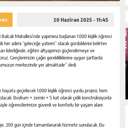
20 Haziran 2025 - 11:45
iews
 Balcalı Mahallesi’nde yapımına başlanan 1.000 kişilik öğrenci
ik her adımı “geleceğe yatırım” olarak gördüklerini belirten
 liderliğinde, eğitim altyapımızı güçlendirmeye ve
z. Gençlerimizin çağın gerekliliklerine uygun şartlarda
onumuzun merkezinde yer almaktadır” dedi.
A’DA 15 İLÇE KONGRESINI
“İTFAIYECILIK YAL
DI
DEĞIL, CESARETIN,
INSAN SEVGISININ
GÜNLÜK HABER AKIŞI
GÜNLÜK H
TEMSILIDIR.”
 hayata geçirilecek 1.000 kişilik öğrenci yurdu projesi, hem
r olacak. Bodrum + zemin + 5 kat olarak çelik konstrüksiyonla
iyle öğrencilerimize güvenli ve konforlu bir yaşam alanı
oje, 200 gün içinde tamamlanarak hizmete sunulacak. Bu