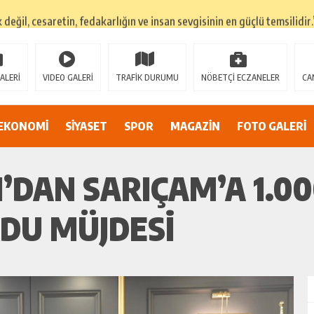
k değil, cesaretin, fedakarlığın ve insan sevgisinin en güçlü temsilidir.
TEHLİKEDE GERDAN KÖYÜ SANAYİ SUYU CENDERESİNDE
E ADİL BİR YARGI SİSTEMİ İSTİYORUZ”
ALERİ
VIDEO GALERİ
TRAFİK DURUMU
NÖBETÇİ ECZANELER
CA
umsuzluklar oldukça endişe yaratıyor…
Alarmı: İnönü Parkı Sahipsiz mi?
EKONOMİ
SİYASET
SPOR
MAGAZİN
FOTO GALERİ
DAN AF ÇAĞRISI
DAN SARIÇAM’A 1.000
DU MÜJDESI