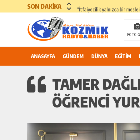
SON DAKİKA
“İtfaiyecilik yalnızca bir mesle
ADANA’DA YER ALTI SULARI 
81 İLDE ORTAK ÇAĞRI: “EŞİT V
FOTO G
Suluca Cezaevi’nde yaşanan ol
ANASAYFA
GÜNDEM
Adana’nın Göbeğinde Güvenlik 
DÜNYA
EĞİTİM
81 İLDE MAHKÛM YAKINLARIN
TAMER DAĞLI’
ÖĞRENCI YUR