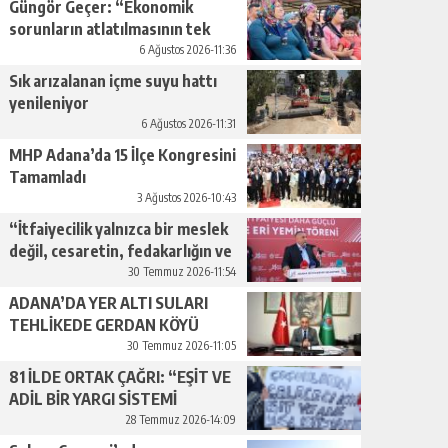
Güngör Geçer: “Ekonomik
sorunların atlatılmasının tek
yolu üretimi artırmaktan
6 Ağustos 2026-11:36
geçiyor.”
Sık arızalanan içme suyu hattı
yenileniyor
6 Ağustos 2026-11:31
MHP Adana’da 15 İlçe Kongresini
Tamamladı
3 Ağustos 2026-10:43
“İtfaiyecilik yalnızca bir meslek
değil, cesaretin, fedakarlığın ve
insan sevgisinin en güçlü
30 Temmuz 2026-11:54
temsilidir.”
ADANA’DA YER ALTI SULARI
TEHLİKEDE GERDAN KÖYÜ
SANAYİ SUYU CENDERESİNDE
30 Temmuz 2026-11:05
81 İLDE ORTAK ÇAĞRI: “EŞİT VE
ADİL BİR YARGI SİSTEMİ
İSTİYORUZ”
28 Temmuz 2026-14:09