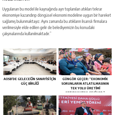
Uygulanan bu model ile kaynağında ayrı toplanılan atıkları tekrar
ekonomiye kazandırıp döngüsel ekonomi modeline uygun bir hareket
sağlamış bulunmaktayız. Aynı zamanda bu atıkların lisanslı firmalara
verilmesiyle elde edilen gelir de belediyemizin bu konudaki
çalışmalarında kullanılmaktadır.”
AOSB’DE GELECEĞIN SANAYISI İÇIN
GÜNGÖR GEÇER: “EKONOMIK
GÜÇ BIRLIĞI
SORUNLARIN ATLATILMASININ
TEK YOLU ÜRETIMI
ARTIRMAKTAN GEÇIYOR.”