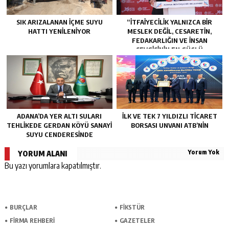
SIK ARIZALANAN IÇME SUYU
“İTFAIYECILIK YALNIZCA BIR
HATTI YENILENIYOR
MESLEK DEĞIL, CESARETIN,
FEDAKARLIĞIN VE INSAN
SEVGISININ EN GÜÇLÜ
TEMSILIDIR.”
ADANA’DA YER ALTI SULARI
İLK VE TEK 7 YILDIZLI TİCARET
TEHLİKEDE GERDAN KÖYÜ SANAYİ
BORSASI UNVANI ATB’NİN
SUYU CENDERESİNDE
Yorum Yok
YORUM ALANI
Bu yazı yorumlara kapatılmıştır.
BURÇLAR
FİKSTÜR
FİRMA REHBERİ
GAZETELER