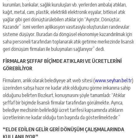
kurumları, bankalar, sağlık kuruluşları vb. yerlerden ambalaj atıkları,
kağıt, metal, cam, plastik, elektrikli elektronik eşyalar, bitkisel atık
yağlar gibi geri dönüştürülebilen atıklar için “Ayrıştır, Dönüştür,
Kazandır” ismi verilen aplikasyon vasıtasıyla oluşturulan randevular
sisteme düşüyor. Buradan da döngüsel ekonomiye kazandırılmak için
saha personeli tarafından toplanarak atık getirme merkezinde lisanslı
geri dönüşüm firmaları ile buluşmaları sağlanıyor” dedi.
FİRMALAR ŞEFFAF BİÇİMDE ATIKLARI VE ÜCRETLERİNİ
GÖREBİLİYOR
Firmaların, anlık olarak belediyeye ait web sitesi (
www.seyhan.bel.tr
)
üzerinden satışa hazır ne kadar atık olduğunu görme imkanına sahip
olduğunu belirten Bozkurt, konuşmasını şöyle tamamladı: “Atıklar
şeffaf bir biçimde lisanslı firmalar tarafından görülmekte. Ayrıca,
belediye meclisinin belirlediği ücret tarifesi kapsamında atıkların
ücretlerinin ne kadar olduğu ton başında da gösterilmektedir.”
“ELDE EDİLEN GELİR GERİ DÖNÜŞÜM ÇALIŞMALARINDA
KULLANILIYOR”