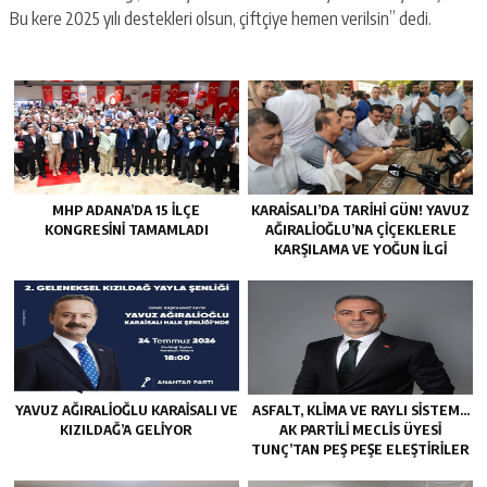
Bu kere 2025 yılı destekleri olsun, çiftçiye hemen verilsin” dedi.
MHP ADANA’DA 15 İLÇE
KARAISALI’DA TARIHI GÜN! YAVUZ
KONGRESINI TAMAMLADI
AĞIRALIOĞLU’NA ÇIÇEKLERLE
KARŞILAMA VE YOĞUN İLGI
YAVUZ AĞIRALIOĞLU KARAISALI VE
ASFALT, KLIMA VE RAYLI SISTEM…
KIZILDAĞ’A GELIYOR
AK PARTILI MECLIS ÜYESI
TUNÇ’TAN PEŞ PEŞE ELEŞTIRILER