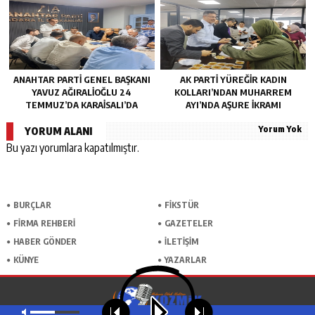
ANAHTAR PARTI GENEL BAŞKANI
AK PARTI YÜREĞIR KADIN
YAVUZ AĞIRALIOĞLU 24
KOLLARI’NDAN MUHARREM
TEMMUZ’DA KARAISALI’DA
AYI’NDA AŞURE İKRAMI
Yorum Yok
YORUM ALANI
Bu yazı yorumlara kapatılmıştır.
BURÇLAR
FİKSTÜR
FİRMA REHBERİ
GAZETELER
HABER GÖNDER
İLETİŞİM
KÜNYE
YAZARLAR