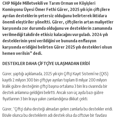
CHP Niğde Milletvekili ve Tarım Orman ve Köyişleri
Komisyonu Üyesi Ömer Fethi Gürer, 2025 yılı için çiftçilere
ayrılan desteklerin yetersiz olduğunu belirterek iktidara
önemli eleştiriler yöneltti. Gürer, çiftçilerin artan maliyetler
karşısında zor durumda olduğunu ve desteklerin zamanında
verilmediği takdirde etkisiz kalacağını vurguladı. 2024 yılı
desteklerinin yeni verildiğini ve bununda enflasyon
karşısında eridiğini belirten Gürer 2025 yılı destekleri olsun
hemen verilsin” dedi.
DESTEKLER DAHA ÇİFTÇİYE ULAŞMADAN ERİDİ
Gürer, yaptığı açıklamada, 2025 yılı için Çiftçi Kayıt Sistemi’ne (ÇKS)
kayıtlı 2 milyon 300 bin çiftçiye ayrılan toplam 8 milyar 200 milyon
liralık gübre desteğinin çiftçi başına ortalama 3 bin lira civarında bir
destek anlamına geldiğini belirtti. Ancak son üç ayda bazı gübre
fiyatlarının 3 bin liraya yakın zamlandığına dikkat çekti.
Gürer, “Çiftçi daha desteği almadan gelen zamlarla bu destekler eridi.
Böyle olunca bu desteklerin adı destek olsa da çiftçiye bir faydası