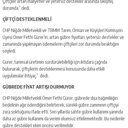
Çiftçiler artan maliyetler ve yetersiz destekler arasında sıkışmış
durumda.” dedi.
ÇİFTÇİ DESTEKLENMELİ
CHP Niğde Milletvekili ve TBMM Tarım, Orman ve Köyişleri Komisyon
Üyesi Ömer Fethi Gürer’in, artan gübre fiyatları, yetersiz destekler ve
zamanında yapılmayan ödemelerin çiftçileri zor durumda bıraktığını
söyledi.
Gürer, tarımsal üretimin sürdürülebilirliği için iktidara çağrıda
bulunarak, çiftçilerin desteklenmesi konusunda daha etkili
uygulamalar ihtiyaç.” dedi.
GÜBREDE FİYAT ARTIŞI DURMUYOR
CHP Niğde Milletvekili Ömer Fethi Gürer, gübrede dışa bağımlılığın
bedelinin ağır ödendiğini belirterek, sürekli gübre zammının çiftçiyi
zora soktuğunu ifade etti. Son yıllarda sahte gübre kullanımı yanında
daha az gübre kullanımı da verimi olumsuz etkilemektedir. Bu nedenle
gübre destekleri ekim öncesi verilmelidir.