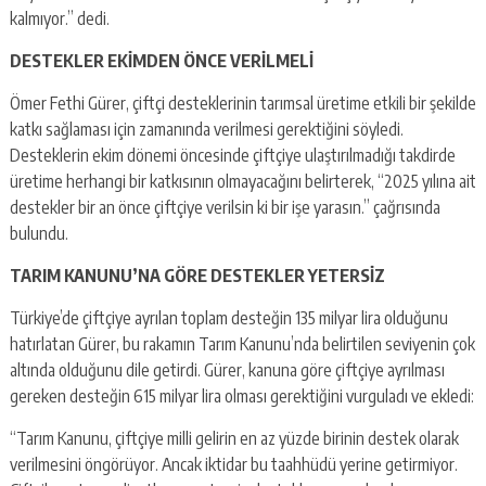
kalmıyor.” dedi.
DESTEKLER EKİMDEN ÖNCE VERİLMELİ
Ömer Fethi Gürer, çiftçi desteklerinin tarımsal üretime etkili bir şekilde
katkı sağlaması için zamanında verilmesi gerektiğini söyledi.
Desteklerin ekim dönemi öncesinde çiftçiye ulaştırılmadığı takdirde
üretime herhangi bir katkısının olmayacağını belirterek, “2025 yılına ait
destekler bir an önce çiftçiye verilsin ki bir işe yarasın.” çağrısında
bulundu.
TARIM KANUNU’NA GÖRE DESTEKLER YETERSİZ
Türkiye’de çiftçiye ayrılan toplam desteğin 135 milyar lira olduğunu
hatırlatan Gürer, bu rakamın Tarım Kanunu’nda belirtilen seviyenin çok
altında olduğunu dile getirdi. Gürer, kanuna göre çiftçiye ayrılması
gereken desteğin 615 milyar lira olması gerektiğini vurguladı ve ekledi:
“Tarım Kanunu, çiftçiye milli gelirin en az yüzde birinin destek olarak
verilmesini öngörüyor. Ancak iktidar bu taahhüdü yerine getirmiyor.