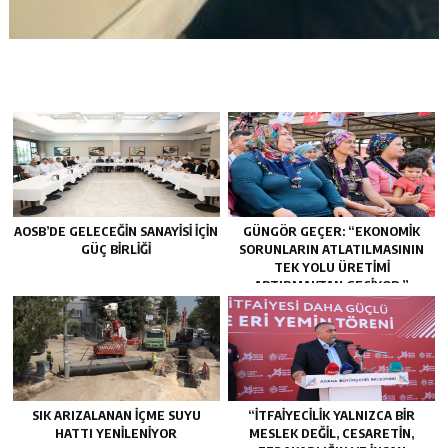
AOSB’DE GELECEĞIN SANAYISI İÇIN
GÜNGÖR GEÇER: “EKONOMIK
GÜÇ BIRLIĞI
SORUNLARIN ATLATILMASININ
TEK YOLU ÜRETIMI
ARTIRMAKTAN GEÇIYOR.”
SIK ARIZALANAN IÇME SUYU
“İTFAIYECILIK YALNIZCA BIR
HATTI YENILENIYOR
MESLEK DEĞIL, CESARETIN,