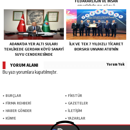
FEDAKARLIĞIN VE INSAN
SEVGISININ EN GÜÇLÜ
TEMSILIDIR.”
ADANA’DA YER ALTI SULARI
İLK VE TEK 7 YILDIZLI TİCARET
TEHLİKEDE GERDAN KÖYÜ SANAYİ
BORSASI UNVANI ATB’NİN
SUYU CENDERESİNDE
Yorum Yok
YORUM ALANI
Bu yazı yorumlara kapatılmıştır.
BURÇLAR
FİKSTÜR
FİRMA REHBERİ
GAZETELER
HABER GÖNDER
İLETİŞİM
KÜNYE
YAZARLAR