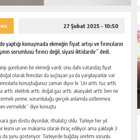
27 Şubat 2025 - 10:50
iews
e yaptığı konuşmada ekmeğin fiyat artışı ve fırıncıların
nın sorumlusu fırıncı değil, siyasi iktidardır” dedi.
garip gurebanın bir ekmeği vardı; onu dahi vatandaş fiyat
LİKEDE
İLK VE TEK 7 YILDIZLI TİCARET BORSASI
i doğal olarak fırıncıları da suçlayan ya da yargılayanlar var
UNVANI ATB’NİN
rıncılarla konuştuğunuz zaman diyor ki: ‘Un arttı, tuz arttı,
GÜNLÜK HABER AKIŞI
ta arttı, elektrik arttı, doğal gaz arttı, akaryakıt arttı; ben ne
östermek yerine, sorumluluğu gerçek anlamda üstlenmesi
nı vermelidir.” diye konuştu.
 kara gün dostu diyorduk, ithalatçı oldu. Türkiye her yıl
r kısmı un ve makarna olarak ihraç ediliyor ama yaklaşık 3
Bu da şunu gösteriyor: Türkiye’de buğday üretimi sorunlu.