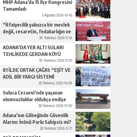
MHP Adana’da 15 İlçe Kongresini
Tamamladı
3 Ağustos 2026-10:43
“İtfaiyecilik yalnızca bir meslek
değil, cesaretin, fedakarlığın ve
insan sevgisinin en güçlü
30 Temmuz 2026-11:54
temsilidir.”
ADANA’DA YER ALTI SULARI
TEHLİKEDE GERDAN KÖYÜ
SANAYİ SUYU CENDERESİNDE
30 Temmuz 2026-11:05
81 İLDE ORTAK ÇAĞRI: “EŞİT VE
ADİL BİR YARGI SİSTEMİ
İSTİYORUZ”
28 Temmuz 2026-14:09
Suluca Cezaevi’nde yaşanan
olumsuzluklar oldukça endişe
yaratıyor…
28 Temmuz 2026-13:00
Adana’nın Göbeğinde Güvenlik
Alarmı: İnönü Parkı Sahipsiz mi?
28 Temmuz 2026-12:21