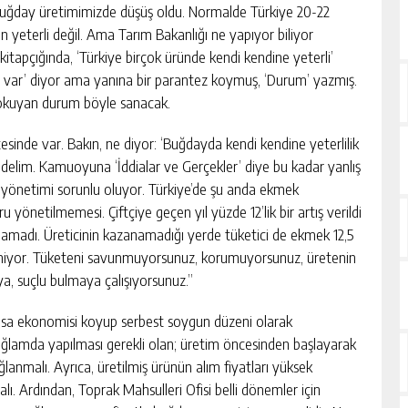
 buğday üretimimizde düşüş oldu. Normalde Türkiye 20-22
n yeterli değil. Ama Tarım Bakanlığı ne yapıyor biliyor
tapçığında, ‘Türkiye birçok üründe kendi kendine yeterli’
iz var’ diyor ama yanına bir parantez koymuş, ‘Durum’ yazmış.
 okuyan durum böyle sanacak.
tesinde var. Bakın, ne diyor: ‘Buğdayda kendi kendine yeterlilik
delim. Kamuoyuna ‘İddialar ve Gerçekler’ diye bu kadar yanlış
i yönetimi sorunlu oluyor. Türkiye’de şu anda ekmek
ru yönetilmemesi. Çiftçiye geçen yıl yüzde 12’lik bir artış verildi
namadı. Üreticinin kazanamadığı yerde tüketici de ekmek 12,5
rişemiyor. Tüketeni savunmuyorsunuz, korumuyorsunuz, üretenin
, suçlu bulmaya çalışıyorsunuz.”
yasa ekonomisi koyup serbest soygun düzeni olarak
bağlamda yapılması gerekli olan; üretim öncesinden başlayarak
nmalı. Ayrıca, üretilmiş ürünün alım fiyatları yüksek
lı. Ardından, Toprak Mahsulleri Ofisi belli dönemler için