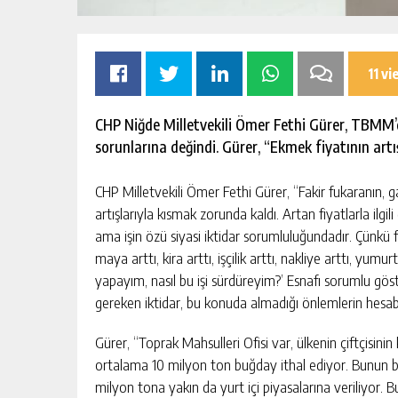
11 v
CHP Niğde Milletvekili Ömer Fethi Gürer, TBMM’d
sorunlarına değindi. Gürer, “Ekmek fiyatının artışı
CHP Milletvekili Ömer Fethi Gürer, “Fakir fukaranın, 
CA BIR MESLEK
ADANA’DA YER ALTI SULARI TEH
artışlarıyla kısmak zorunda kaldı. Artan fiyatlarla ilgil
DAKARLIĞIN VE
GERDAN KÖYÜ SANAYİ SUYU
ama işin özü siyasi iktidar sorumluluğundadır. Çünkü fı
 GÜÇLÜ
CENDERESİNDE
 AKIŞI
GÜNLÜK HABER AKIŞI
maya arttı, kira arttı, işçilik arttı, nakliye arttı, yumur
yapayım, nasıl bu işi sürdüreyim?’ Esnafı sorumlu g
gereken iktidar, bu konuda almadığı önlemlerin hesabı
Gürer, “Toprak Mahsulleri Ofisi var, ülkenin çiftçisinin
ortalama 10 milyon ton buğday ithal ediyor. Bunun bi
milyon tona yakın da yurt içi piyasalarına veriliyor. 