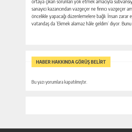
ortaya çıkan sorunları yok etmek amacıyla sübvansiy
sanayici kazancından vazgeçer ne fırıncı vazgeçer a
öncelikle yapacağı düzenlemelere bağlı. İnsan zarar ed
vatandaş da ‘Ekmek alamaz hâle geldim’ diyor. Bunu o
HABER HAKKINDA GÖRÜŞ BELİRT
Bu yazı yorumlara kapatılmıştır.