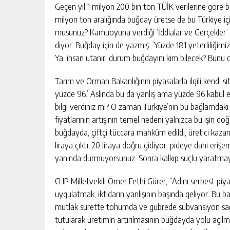
Geçen yıl 1 milyon 200 bin ton TÜİK verilerine göre
milyon ton aralığında buğday üretse de bu Türkiye içi
musunuz? Kamuoyuna verdiği ‘İddialar ve Gerçekler’ ki
diyor. Buğday için de yazmış: ‘Yüzde 181 yeterliliğim
Ya, insan utanır, durum buğdayını kim bilecek? Bunu
Tarım ve Orman Bakanlığının piyasalarla ilgili kendi si
yüzde 96.’ Aslında bu da yanlış ama yüzde 96 kabul e
bilgi verdiniz mi? O zaman Türkiye’nin bu bağlamdak
fiyatlarının artışının temel nedeni yalnızca bu işin doğ
buğdayda, çiftçi tüccara mahkûm edildi, üretici kaza
liraya çıktı, 20 liraya doğru gidiyor, pideye dahi e
yanında durmuyorsunuz. Sonra kalkıp suçlu yaratmaya
CHP Milletvekili Ömer Fethi Gürer, “Adını serbest pi
uygulatmak, iktidarın yanlışının başında geliyor. Bu 
mutlak surette tohumda ve gübrede sübvansiyon sağla
tutularak üretimin artırılmasının buğdayda yolu açılma