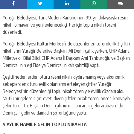
Yüreğir Belediyesi, Türk Medeni Kanunu’nun 99. yılı dolayısıyla resmi
nikahı olmayan ve yeni evlenecek çiftler için toplu nikah töreni
düzenledi.
Yüreğir Belediyesi Kültür Merkezi’nde düzenlenen törende ilk 2 çiftin
nikahlarını Yüreğir Belediye Başkanı Ali Demirçalı kıyarken, CHP Adana
Milletvekili Bilal Bilici, CHP Adana İl Başkanı Anıl Tanburoğlu ve Başkan
Demirçalı’nın eşi Fidelya Demirçalı nikah şahitliği yaptı.
Çeşitli nedenlerden ötürü resmi nikah kıydıramamış veya ekonomik
sebeplerden ötürü evlilik planlarını erteleyen çiftler Yüreğir
Belediyesi’nin düzenlediği toplu nikah töreniyle evlilik cüzdanı aldı.
Mutlu bir gelecek için ‘evet’ diyen çiftler, nikah töreni öncesi konvoyla
şehir turu attı. Başkan Demirçalı’nın makam aracı gelin arabası oldu.
Demirçalı, gelin ve damadın şoförlüğünü yaptı.
9 AYLIK HAMİLE GELİN TOPLU NİKAHTA