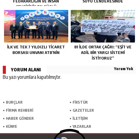
FEDAKARLIĞIN VE INSAN
SUYU CENDERESİNDE
SEVGISININ EN GÜÇLÜ
TEMSILIDIR.”
İLK VE TEK 7 YILDIZLI TİCARET
81 İLDE ORTAK ÇAĞRI: “EŞİT VE
BORSASI UNVANI ATB’NİN
ADİL BİR YARGI SİSTEMİ
İSTİYORUZ”
Yorum Yok
YORUM ALANI
Bu yazı yorumlara kapatılmıştır.
BURÇLAR
FİKSTÜR
FİRMA REHBERİ
GAZETELER
HABER GÖNDER
İLETİŞİM
KÜNYE
YAZARLAR