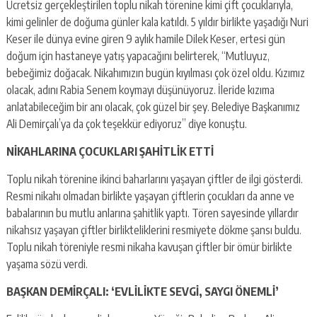
Ücretsiz gerçekleştirilen toplu nikah törenine kimi çift çocuklarıyla,
kimi gelinler de doğuma günler kala katıldı. 5 yıldır birlikte yaşadığı Nuri
Keser ile dünya evine giren 9 aylık hamile Dilek Keser, ertesi gün
doğum için hastaneye yatış yapacağını belirterek, “Mutluyuz,
bebeğimiz doğacak. Nikahımızın bugün kıyılması çok özel oldu. Kızımız
olacak, adını Rabia Senem koymayı düşünüyoruz. İleride kızıma
anlatabileceğim bir anı olacak, çok güzel bir şey. Belediye Başkanımız
Ali Demirçalı’ya da çok teşekkür ediyoruz” diye konuştu.
NİKAHLARINA ÇOCUKLARI ŞAHİTLİK ETTİ
Toplu nikah törenine ikinci baharlarını yaşayan çiftler de ilgi gösterdi.
Resmi nikahı olmadan birlikte yaşayan çiftlerin çocukları da anne ve
babalarının bu mutlu anlarına şahitlik yaptı. Tören sayesinde yıllardır
nikahsız yaşayan çiftler birlikteliklerini resmiyete dökme şansı buldu.
Toplu nikah töreniyle resmi nikaha kavuşan çiftler bir ömür birlikte
yaşama sözü verdi.
BAŞKAN DEMİRÇALI: ‘EVLİLİKTE SEVGİ, SAYGI ÖNEMLİ’