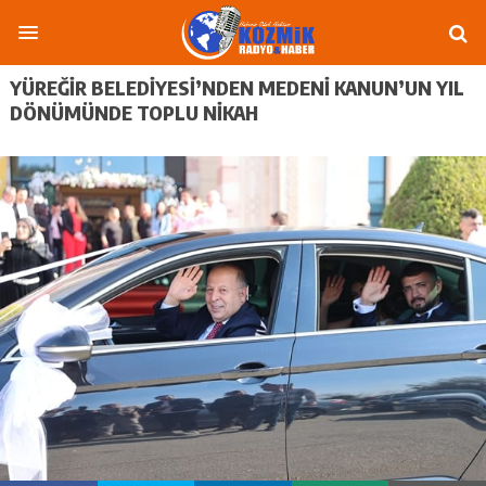
YÜREĞİR BELEDİYESİ’NDEN MEDENİ KANUN’UN YIL
DÖNÜMÜNDE TOPLU NİKAH