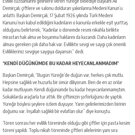
Evlilik cüzdanlarını gelinlere veren Yüreğir Belediye Başkanı Ali
Demirçalı, çiftlere ve salonu dolduran yakınlarına Medeni Kanun’u
anlattı. Başkan Demirçalı, 17 Şubat 1926 yılında Türk Medeni
Kanunu’nun kabul edildiğini kadınların o kanunla erkekle eşit yurttaş
olduğunu belirterek, “Kadınlar o dönemde resmi nikahla birlikte
mirastan hak alma ve boşanma haklarını da kazandı. Daha kadınların
alması gereken çok daha hak var. Evlilikte sevgi ve saygı çok önemli.
Evlilikleriniz sevgiye saygıya dayansın.” dedi.
‘KENDİ DÜĞÜNÜMDE BU KADAR HEYECANLANMADIM’
Başkan Demirçalı, “Bugün Yüreğir’de düğün var, herkes çok mutlu.
Hepsine sağlıklı ve huzurlu bir ömür diliyorum. Ben de en az onlar
kadar mutluyum. Kendi düğünümde bu kadar heyecanlanmamıştım.
Sokaklarda araçlarla tur attık. Bir çiftimizin şoförlüğünü de yaptık.
Yüreğir böylesi şeylere özlem duyuyor. Yarın gelinlerimizden birinin
doğumu var. İnşallah sağlıklı bir evlatları olur” diye konuştu.
Tören sonrası her evlilik töreninde olduğu gibi çiftler için pasta kesim
töreni yapıldı. Toplu nikah töreninde çiftleri ailelerinin yanı sıra