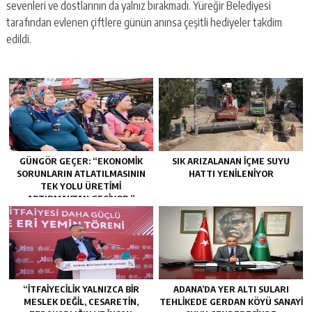
sevenleri ve dostlarının da yalnız bırakmadı. Yüreğir Belediyesi
tarafından evlenen çiftlere günün anınsa çeşitli hediyeler takdim
edildi.
GÜNGÖR GEÇER: “EKONOMIK
SIK ARIZALANAN IÇME SUYU
SORUNLARIN ATLATILMASININ
HATTI YENILENIYOR
TEK YOLU ÜRETIMI
ARTIRMAKTAN GEÇIYOR.”
“İTFAIYECILIK YALNIZCA BIR
ADANA’DA YER ALTI SULARI
MESLEK DEĞIL, CESARETIN,
TEHLİKEDE GERDAN KÖYÜ SANAYİ