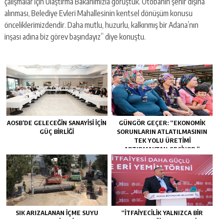
çalışmalar için Ulaştırma Bakanımızla görüştük. Otobanın şehir dışına
alınması, Belediye Evleri Mahallesinin kentsel dönüşüm konusu
önceliklerimizdendir. Daha mutlu, huzurlu, kalkınmış bir Adana’nın
inşası adına biz görev başındayız” diye konuştu.
AOSB’DE GELECEĞIN SANAYISI İÇIN
GÜNGÖR GEÇER: “EKONOMIK
GÜÇ BIRLIĞI
SORUNLARIN ATLATILMASININ
TEK YOLU ÜRETIMI
ARTIRMAKTAN GEÇIYOR.”
SIK ARIZALANAN IÇME SUYU
“İTFAIYECILIK YALNIZCA BIR