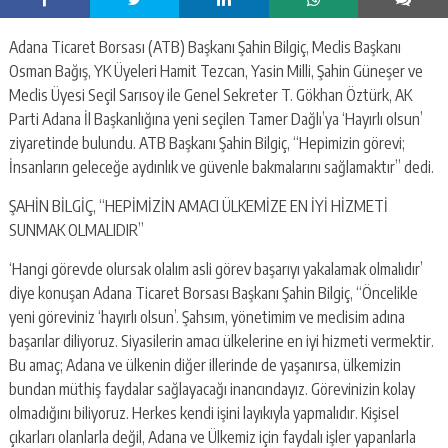
Adana Ticaret Borsası (ATB) Başkanı Şahin Bilgiç, Meclis Başkanı
Osman Bağış, YK Üyeleri Hamit Tezcan, Yasin Milli, Şahin Güneşer ve
Meclis Üyesi Seçil Sarısoy ile Genel Sekreter T. Gökhan Öztürk, AK
Parti Adana İl Başkanlığına yeni seçilen Tamer Dağlı’ya ‘Hayırlı olsun’
ziyaretinde bulundu. ATB Başkanı Şahin Bilgiç, “Hepimizin görevi;
İnsanların geleceğe aydınlık ve güvenle bakmalarını sağlamaktır” dedi.
ŞAHİN BİLGİÇ, “HEPİMİZİN AMACI ÜLKEMİZE EN İYİ HİZMETİ
SUNMAK OLMALIDIR”
‘Hangi görevde olursak olalım asli görev başarıyı yakalamak olmalıdır’
diye konuşan Adana Ticaret Borsası Başkanı Şahin Bilgiç, “Öncelikle
yeni göreviniz ‘hayırlı olsun’. Şahsım, yönetimim ve meclisim adına
başarılar diliyoruz. Siyasilerin amacı ülkelerine en iyi hizmeti vermektir.
Bu amaç; Adana ve ülkenin diğer illerinde de yaşanırsa, ülkemizin
bundan müthiş faydalar sağlayacağı inancındayız. Görevinizin kolay
olmadığını biliyoruz. Herkes kendi işini layıkıyla yapmalıdır. Kişisel
çıkarları olanlarla değil, Adana ve Ülkemiz için faydalı işler yapanlarla