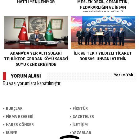
HATTI YENILENIYOR
MESLEK DEĞIL, CESARETIN,
FEDAKARLIĞIN VE INSAN
SEVGISININ EN GÜÇLÜ
TEMSILIDIR.”
ADANA’DA YER ALTI SULARI
İLK VE TEK 7 YILDIZLI TİCARET
TEHLİKEDE GERDAN KÖYÜ SANAYİ
BORSASI UNVANI ATB’NİN
SUYU CENDERESİNDE
Yorum Yok
YORUM ALANI
Bu yazı yorumlara kapatılmıştır.
BURÇLAR
FİKSTÜR
FİRMA REHBERİ
GAZETELER
HABER GÖNDER
İLETİŞİM
KÜNYE
YAZARLAR