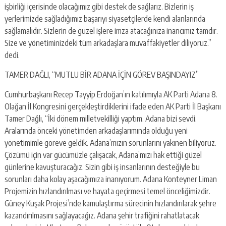
işbirliği içerisinde olacağımız gibi destek de sağlarız. Bizlerin iş
yerlerimizde sağladığımız başarıyı siyasetçilerde kendi alanlarında
sağlamalıdır. Sizlerin de güzel işlere imza atacağınıza inancımız tamdır.
Size ve yönetiminizdeki tüm arkadaşlara muvaffakiyetler diliyoruz.”
dedi.
TAMER DAĞLI, “MUTLU BİR ADANA İÇİN GÖREV BAŞINDAYIZ”
Cumhurbaşkanı Recep Tayyip Erdoğan’ın katılımıyla AK Parti Adana 8.
Olağan İl Kongresini gerçekleştirdiklerini ifade eden AK Parti İl Başkanı
Tamer Dağlı, “İki dönem milletvekilliği yaptım. Adana bizi sevdi.
Aralarında önceki yönetimden arkadaşlarımında olduğu yeni
yönetimimle göreve geldik. Adana’mızın sorunlarını yakınen biliyoruz.
Çözümü için var gücümüzle çalışacak, Adana’mızı hak ettiği güzel
günlerine kavuşturacağız. Sizin gibi iş insanlarının desteğiyle bu
sorunları daha kolay aşacağımıza inanıyorum. Adana Konteyner Liman
Projemizin hızlandırılması ve hayata geçirmesi temel önceliğimizdir.
Güney Kuşak Projesi’nde kamulaştırma sürecinin hızlandırılarak şehre
kazandırılmasını sağlayacağız. Adana şehir trafiğini rahatlatacak