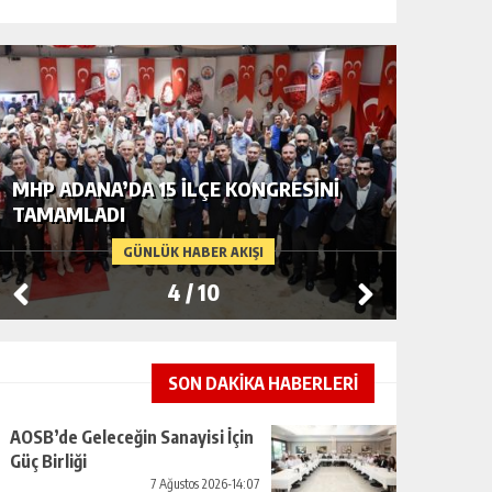
MHP ADANA’DA 15 İLÇE KONGRESINI
“İTFAIY
TAMAMLADI
DEĞIL, 
INSAN 
GÜNLÜK HABER AKIŞI
TEMSILI
4
/
10
SON DAKİKA HABERLERİ
AOSB’de Geleceğin Sanayisi İçin
Güç Birliği
7 Ağustos 2026-14:07