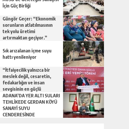
İçin Güç Birliği
Güngör Geçer: “Ekonomik
sorunların atlatılmasının
tek yolu üretimi
artırmaktan geçiyor.”
Sık arızalanan içme suyu
hattı yenileniyor
“İtfaiyecilik yalnızca bir
meslek değil, cesaretin,
fedakarlığın ve insan
sevgisinin en güçlü
temsilidir.”
ADANA’DA YER ALTI SULARI
TEHLİKEDE GERDAN KÖYÜ
SANAYİ SUYU
CENDERESİNDE