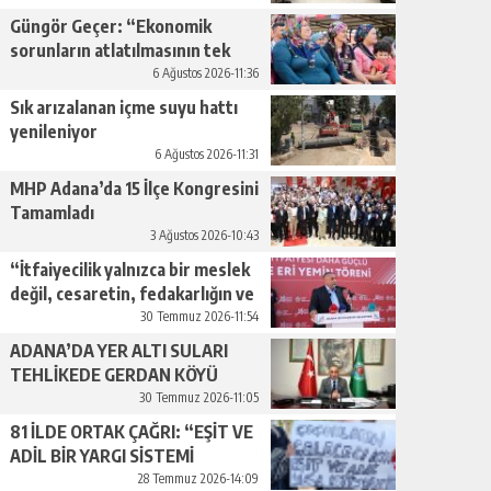
Güngör Geçer: “Ekonomik
sorunların atlatılmasının tek
yolu üretimi artırmaktan
6 Ağustos 2026-11:36
geçiyor.”
Sık arızalanan içme suyu hattı
yenileniyor
6 Ağustos 2026-11:31
MHP Adana’da 15 İlçe Kongresini
Tamamladı
3 Ağustos 2026-10:43
“İtfaiyecilik yalnızca bir meslek
değil, cesaretin, fedakarlığın ve
insan sevgisinin en güçlü
30 Temmuz 2026-11:54
temsilidir.”
ADANA’DA YER ALTI SULARI
TEHLİKEDE GERDAN KÖYÜ
SANAYİ SUYU CENDERESİNDE
30 Temmuz 2026-11:05
81 İLDE ORTAK ÇAĞRI: “EŞİT VE
ADİL BİR YARGI SİSTEMİ
İSTİYORUZ”
28 Temmuz 2026-14:09