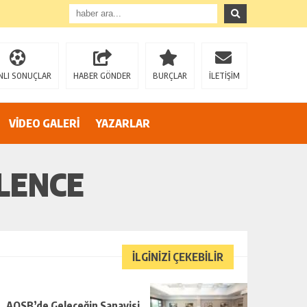
”
NLI SONUÇLAR
HABER GÖNDER
BURÇLAR
İLETİŞİM
VİDEO GALERİ
YAZARLAR
LENCE
İLGİNİZİ ÇEKEBİLİR
AOSB’de Geleceğin Sanayisi