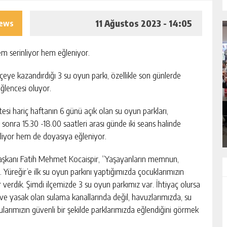
11 Ağustos 2023 - 14:05
iews
em serinliyor hem eğleniyor.
çeye kazandırdığı 3 su oyun parkı, özellikle son günlerde
SIK ARIZALANAN IÇME SUYU HATTI
eğlencesi oluyor.
EK
YENILENIYOR
si hariç haftanın 6 günü açık olan su oyun parkları,
GÜNLÜK HABER AKIŞI
sonra 15.30 -18.00 saatleri arası günde iki seans halinde
liyor hem de doyasıya eğleniyor.
Başkanı Fatih Mehmet Kocaispir, “Yaşayanların memnun,
z. Yüreğir’e ilk su oyun parkını yaptığımızda çocuklarımızın
verdik. Şimdi ilçemizde 3 su oyun parkımız var. İhtiyaç olursa
 ve yasak olan sulama kanallarında değil, havuzlarımızda, su
rularımızın güvenli bir şekilde parklarımızda eğlendiğini görmek