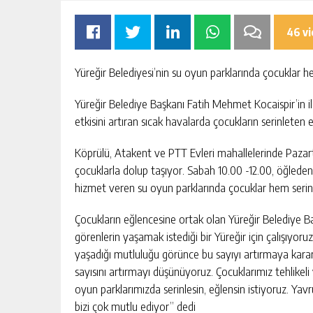
46 v
Yüreğir Belediyesi’nin su oyun parklarında çocuklar h
Yüreğir Belediye Başkanı Fatih Mehmet Kocaispir’in il
AYISI İÇIN GÜÇ
GÜNGÖR GEÇER: “EKONOMIK
etkisini artıran sıcak havalarda çocukların serinleten 
SORUNLARIN ATLATILMASININ T
YOLU ÜRETIMI ARTIRMAKTAN
Köprülü, Atakent ve PTT Evleri mahallelerinde Pazarte
KIŞI
GÜNLÜK HABER AKIŞI
GEÇIYOR.”
çocuklarla dolup taşıyor. Sabah 10.00 -12.00, öğleden 
hizmet veren su oyun parklarında çocuklar hem serin
Çocukların eğlencesine ortak olan Yüreğir Belediye 
görenlerin yaşamak istediği bir Yüreğir için çalışıyoru
yaşadığı mutluluğu görünce bu sayıyı artırmaya karar 
sayısını artırmayı düşünüyoruz. Çocuklarımız tehlikeli
oyun parklarımızda serinlesin, eğlensin istiyoruz. Yav
bizi çok mutlu ediyor” dedi