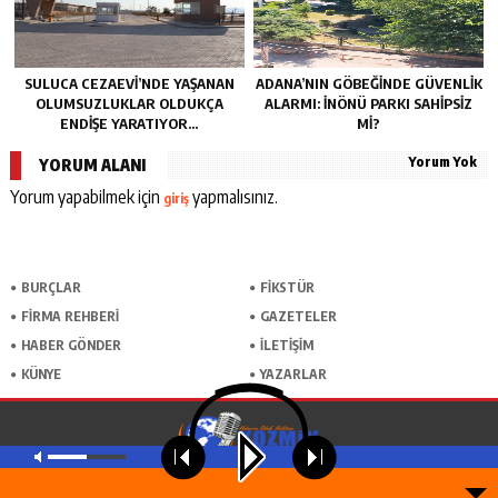
SULUCA CEZAEVI’NDE YAŞANAN
ADANA’NIN GÖBEĞINDE GÜVENLIK
OLUMSUZLUKLAR OLDUKÇA
ALARMI: İNÖNÜ PARKI SAHIPSIZ
ENDIŞE YARATIYOR…
MI?
Yorum Yok
YORUM ALANI
Yorum yapabilmek için
yapmalısınız.
giriş
BURÇLAR
FİKSTÜR
FİRMA REHBERİ
GAZETELER
HABER GÖNDER
İLETİŞİM
KÜNYE
YAZARLAR
MASAÜSTÜ GÖRÜNÜME GEÇ