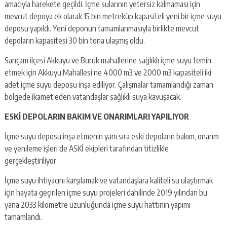
amacıyla harekete geçildi. İçme sularının yetersiz kalmaması için
mevcut depoya ek olarak 15 bin metreküp kapasiteli yeni bir içme suyu
deposu yapıldı. Yeni deponun tamamlanmasıyla birlikte mevcut
depoların kapasitesi 30 bin tona ulaşmış oldu.
Sarıçam ilçesi Akkuyu ve Buruk mahallerine sağlıklı içme suyu temin
etmek için Akkuyu Mahallesi’ne 4000 m3 ve 2000 m3 kapasiteli iki
adet içme suyu deposu inşa ediliyor. Çalışmalar tamamlandığı zaman
bölgede ikamet eden vatandaşlar sağlıklı suya kavuşacak.
ESKİ DEPOLARIN BAKIM VE ONARIMLARI YAPILIYOR
İçme suyu deposu inşa etmenin yanı sıra eski depoların bakım, onarım
ve yenileme işleri de ASKİ ekipleri tarafından titizlikle
gerçekleştiriliyor.
İçme suyu ihtiyacını karşılamak ve vatandaşlara kaliteli su ulaştırmak
için hayata geçirilen içme suyu projeleri dahilinde 2019 yılından bu
yana 2033 kilometre uzunluğunda içme suyu hattının yapımı
tamamlandı.