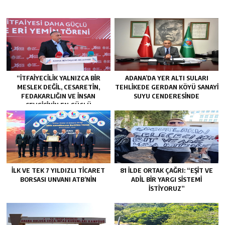
“İTFAIYECILIK YALNIZCA BIR
ADANA’DA YER ALTI SULARI
MESLEK DEĞIL, CESARETIN,
TEHLİKEDE GERDAN KÖYÜ SANAYİ
FEDAKARLIĞIN VE INSAN
SUYU CENDERESİNDE
SEVGISININ EN GÜÇLÜ
TEMSILIDIR.”
İLK VE TEK 7 YILDIZLI TİCARET
81 İLDE ORTAK ÇAĞRI: “EŞİT VE
BORSASI UNVANI ATB’NİN
ADİL BİR YARGI SİSTEMİ
İSTİYORUZ”