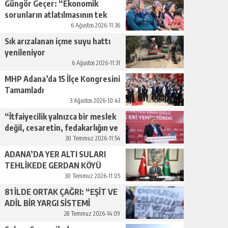
Güngör Geçer: “Ekonomik
sorunların atlatılmasının tek
yolu üretimi artırmaktan
6 Ağustos 2026-11:36
geçiyor.”
Sık arızalanan içme suyu hattı
yenileniyor
6 Ağustos 2026-11:31
MHP Adana’da 15 İlçe Kongresini
Tamamladı
3 Ağustos 2026-10:43
“İtfaiyecilik yalnızca bir meslek
değil, cesaretin, fedakarlığın ve
insan sevgisinin en güçlü
30 Temmuz 2026-11:54
temsilidir.”
ADANA’DA YER ALTI SULARI
TEHLİKEDE GERDAN KÖYÜ
SANAYİ SUYU CENDERESİNDE
30 Temmuz 2026-11:05
81 İLDE ORTAK ÇAĞRI: “EŞİT VE
ADİL BİR YARGI SİSTEMİ
İSTİYORUZ”
28 Temmuz 2026-14:09