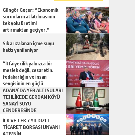
Güngör Geçer: “Ekonomik
sorunların atlatılmasının
tek yolu üretimi
artırmaktan geçiyor.”
Sık arızalanan içme suyu
hattı yenileniyor
“İtfaiyecilik yalnızca bir
meslek değil, cesaretin,
fedakarlığın ve insan
sevgisinin en güçlü
temsilidir.”
ADANA’DA YER ALTI SULARI
TEHLİKEDE GERDAN KÖYÜ
SANAYİ SUYU
CENDERESİNDE
İLK VE TEK 7 YILDIZLI
TİCARET BORSASI UNVANI
ATB’NİN