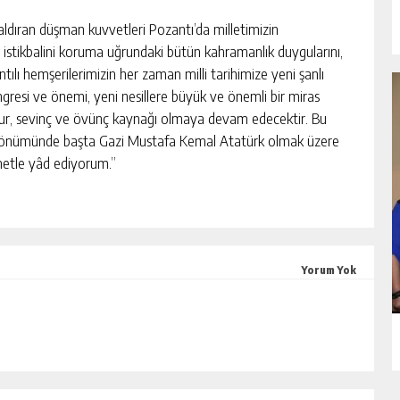
aldıran düşman kuvvetleri Pozantı’da milletimizin
e istikbalini koruma uğrundaki bütün kahramanlık duygularını,
ılı hemşerilerimizin her zaman milli tarihimize yeni şanlı
gresi ve önemi, yeni nesillere büyük ve önemli bir miras
rur, sevinç ve övünç kaynağı olmaya devam edecektir. Bu
l dönümünde başta Gazi Mustafa Kemal Atatürk olmak üzere
metle yâd ediyorum.”
Yorum Yok