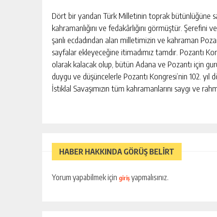
Dört bir yandan Türk Milletinin toprak bütünlüğüne s
kahramanlığını ve fedakârlığını görmüştür. Şerefini v
şanlı ecdadından alan milletimizin ve kahraman Pozant
sayfalar ekleyeceğine itimadımız tamdır. Pozantı Kon
olarak kalacak olup, bütün Adana ve Pozantı için gu
duygu ve düşüncelerle Pozantı Kongresi’nin 102. yı
İstiklal Savaşımızın tüm kahramanlarını saygı ve rah
HABER HAKKINDA GÖRÜŞ BELİRT
Yorum yapabilmek için
yapmalısınız.
giriş