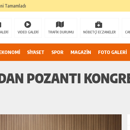
k değil, cesaretin, fedakarlığın ve insan sevgisinin en güçlü temsilidir.
TEHLİKEDE GERDAN KÖYÜ SANAYİ SUYU CENDERESİNDE
E ADİL BİR YARGI SİSTEMİ İSTİYORUZ”
ALERİ
VIDEO GALERİ
TRAFİK DURUMU
NÖBETÇİ ECZANELER
CA
umsuzluklar oldukça endişe yaratıyor…
EKONOMİ
SİYASET
SPOR
MAGAZİN
FOTO GALERİ
Alarmı: İnönü Parkı Sahipsiz mi?
DAN AF ÇAĞRISI
’DAN POZANTI KONGR