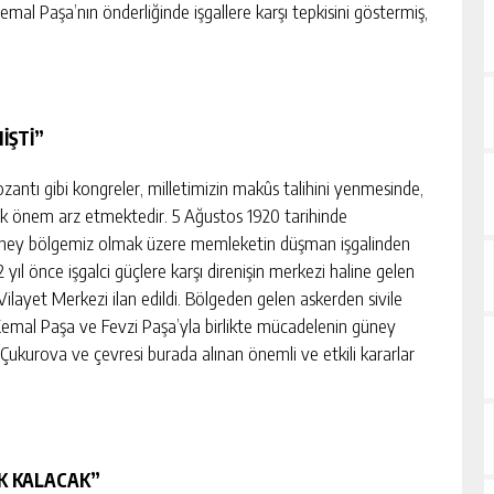
emal Paşa’nın önderliğinde işgallere karşı tepkisini göstermiş,
İŞTİ”
zantı gibi kongreler, milletimizin makûs talihini yenmesinde,
yük önem arz etmektedir. 5 Ağustos 1920 tarihinde
güney bölgemiz olmak üzere memleketin düşman işgalinden
yıl önce işgalci güçlere karşı direnişin merkezi haline gelen
ilayet Merkezi ilan edildi. Bölgeden gelen askerden sivile
mal Paşa ve Fevzi Paşa’yla birlikte mücadelenin güney
 Çukurova ve çevresi burada alınan önemli ve etkili kararlar
AK KALACAK”