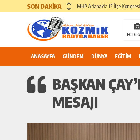
SON DAKİKA
“İtfaiyecilik yalnızca bir mesle
ADANA’DA YER ALTI SULARI 
81 İLDE ORTAK ÇAĞRI: “EŞİT V
FOTO G
Suluca Cezaevi’nde yaşanan ol
ANASAYFA
GÜNDEM
DÜNYA
EĞİTİM
Adana’nın Göbeğinde Güvenlik 
81 İLDE MAHKÛM YAKINLARIN
BAŞKAN ÇAY
MESAJI