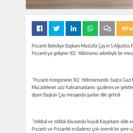
181 v
Pozantı Belediye Başkanı Mustafa Çay’ın 5 Ağustos 
Pozantı’ya gelişinin 102. Yıldönümü sebebiyle bir mes
OMIK
SIK ARIZALANAN IÇME SUYU HATT
SININ TEK
YENILENIYOR
“Pozantı Kongresinin 102. Yıldönümünde, başta Gazi M
AKTAN
KIŞI
GÜNLÜK HABER AKIŞI
Mücadelenin aziz Kahramanlarını, gazilerini ve şehitl
diyen Başkan Çay mesajında şunları dile getirdi.
“İstikbal ve istiklal davasında büyük başarıların eld
Pozantı ve Pozantılı ecdadımız çok önemli bir yere s