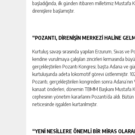
başladığında, ilk günden itibaren milletimiz Mustafa K
direnişlere başlamıştır.
“POZANTI, DİRENİŞİN MERKEZİ HALİNE GELM
Kurtuluş savaşı sırasında yapılan Erzurum, Sivas ve Po
kendine vurulmaya çalışılan zincirleri kırmasında bü
gerçekleştirilen Pozantı Kongresi; başta Adana ve 
kurtuluşunda adeta lokomotif görevi üstlenmiştir. 102 
Pozantı, gerçekleştirilen kongreden sonra Adana’nın V
kanaat önderleri, dönemin TBMM Başkanı Mustafa Ke
cephesinin yönetim kararlarını Pozantı’da aldı. Bütün
neticesinde işgalden kurtarılmıştır.
“YENİ NESİLLERE ÖNEMLİ BİR MİRAS OLAR