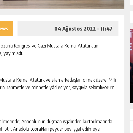
04 Ağustos 2022 - 11:47
iews
Pozantı Kongresi ve Gazi Mustafa Kemal Atatürk’ün
aj yayımladı.
I
MHP ADANA’DA 15 İLÇE KONGRESINI
TAMAMLADI
ustafa Kemal Atatürk ve silah arkadaşları olmak üzere; Milli
GÜNLÜK HABER AKIŞI
erini rahmetle ve minnetle yâd ediyor, saygıyla selamlıyorum”
e edilmesinde; Anadolu’nun düşman işgalinden kurtarılmasında
ahiptir. Anadolu toprakları peyder pey işgal edilmeye