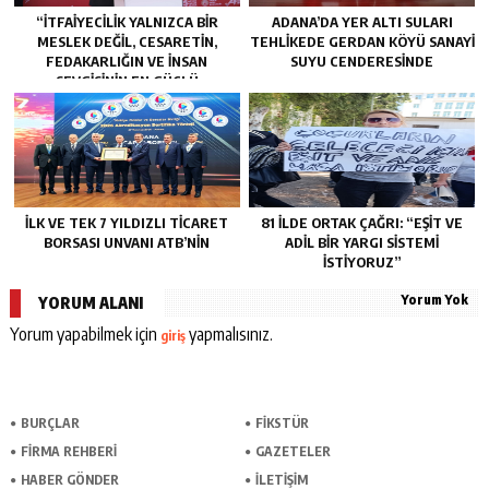
“İTFAIYECILIK YALNIZCA BIR
ADANA’DA YER ALTI SULARI
MESLEK DEĞIL, CESARETIN,
TEHLİKEDE GERDAN KÖYÜ SANAYİ
FEDAKARLIĞIN VE INSAN
SUYU CENDERESİNDE
SEVGISININ EN GÜÇLÜ
TEMSILIDIR.”
İLK VE TEK 7 YILDIZLI TİCARET
81 İLDE ORTAK ÇAĞRI: “EŞİT VE
BORSASI UNVANI ATB’NİN
ADİL BİR YARGI SİSTEMİ
İSTİYORUZ”
Yorum Yok
YORUM ALANI
Yorum yapabilmek için
yapmalısınız.
giriş
BURÇLAR
FİKSTÜR
FİRMA REHBERİ
GAZETELER
HABER GÖNDER
İLETİŞİM