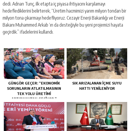
dedi. Adnan Tunç, ilk etapta iç piyasa ihtiyacını karşılamayı
hedeflediklerini belirterek, “Üretim hacmimizi yarım milyon tondan bir
milyon tona çıkarmayı hedefliyoruz. Cezayir Enerji Bakanlığı ve Enerji
Bakanı Muhammed Arkab ‘ın da desteğiyle bu yeni projemizi hayata
geçirdik.” ifadelerini kullandı.
GÜNGÖR GEÇER: “EKONOMIK
SIK ARIZALANAN IÇME SUYU
SORUNLARIN ATLATILMASININ
HATTI YENILENIYOR
TEK YOLU ÜRETIMI
ARTIRMAKTAN GEÇIYOR.”