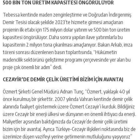
500 BİN TON ÜRETİM KAPASİTESİ ÖNGÖRÜLÜYOR
Tebessa kentinde maden zenginleştirme ve Doğrudan İndirgenmiş
Demir Tesisi olacak şekilde 2023’te hizmete girmesi amaçlanan
projenin ilk etabı için 175 milyon dolar yatırım ve 500 bin ton üretim
kapasitesi öngörülüyor. Daha sonra yapılan ilave yatırımlarla bu
kapasitenin 2 milyon tona çıkarılması amaçlanıyor. Bakan Arkab, imza
töreni sonrası düzenlenen basın toplantısında, “Hükümetin
madencilik sektörünü geliştirme programı çerçevesinde yer alan bu
proje çok önemli bir adım” dedi.
CEZAYİR’DE DEMİR ÇELİK ÜRETİMİ BİZİM İÇİN AVANTAJ
Özmert Şirketi Genel Müdürü Adnan Tunç, “Özmert, yaklaşık 40 yıl
önce kurulmuş bir şirkettir. 2007 yılında Vahran kentinde demir çelik
alanında faaliyet göstermek üzere Özmert Cezayir’i kurduk. Bildiğiniz
üzere Cezayir bir enerji ülkesi ve dünyanın en önemli ihtiyacı da enerji.
Maliyetler açısından baktığınızda da Cezayir’de demir çelik üretimi
bizim için bir avantaj. Ayrıca Türkiye-Cezayir ilişkileri noktasında biz de
üzerimize düşen vazifeyi yerine getirmenin mutluluğunu yaşıyoruz”