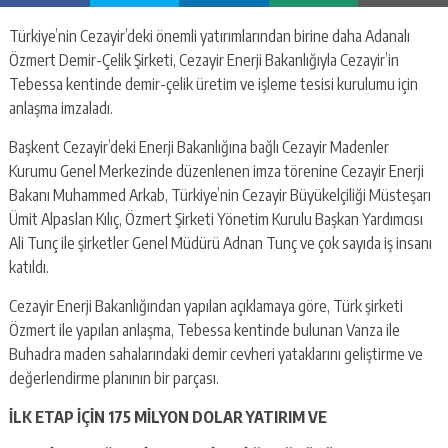
Türkiye’nin Cezayir’deki önemli yatırımlarından birine daha Adanalı
Özmert Demir-Çelik Şirketi, Cezayir Enerji Bakanlığıyla Cezayir’in
Tebessa kentinde demir-çelik üretim ve işleme tesisi kurulumu için
anlaşma imzaladı.
Başkent Cezayir’deki Enerji Bakanlığına bağlı Cezayir Madenler
Kurumu Genel Merkezinde düzenlenen imza törenine Cezayir Enerji
Bakanı Muhammed Arkab, Türkiye’nin Cezayir Büyükelçiliği Müsteşarı
Ümit Alpaslan Kılıç, Özmert Şirketi Yönetim Kurulu Başkan Yardımcısı
Ali Tunç ile şirketler Genel Müdürü Adnan Tunç ve çok sayıda iş insanı
katıldı.
Cezayir Enerji Bakanlığından yapılan açıklamaya göre, Türk şirketi
Özmert ile yapılan anlaşma, Tebessa kentinde bulunan Vanza ile
Buhadra maden sahalarındaki demir cevheri yataklarını geliştirme ve
değerlendirme planının bir parçası.
İLK ETAP İÇİN 175 MİLYON DOLAR YATIRIM VE