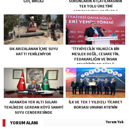
GÜÇ BIRLIĞI
SORUNLARIN ATLATILMASININ
TEK YOLU ÜRETIMI
ARTIRMAKTAN GEÇIYOR.”
SIK ARIZALANAN IÇME SUYU
“İTFAIYECILIK YALNIZCA BIR
HATTI YENILENIYOR
MESLEK DEĞIL, CESARETIN,
FEDAKARLIĞIN VE INSAN
SEVGISININ EN GÜÇLÜ
TEMSILIDIR.”
ADANA’DA YER ALTI SULARI
İLK VE TEK 7 YILDIZLI TİCARET
TEHLİKEDE GERDAN KÖYÜ SANAYİ
BORSASI UNVANI ATB’NİN
SUYU CENDERESİNDE
Yorum Yok
YORUM ALANI