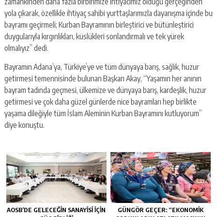
zamankinden daha fazla birbirimize ihtiyacımız olduğu gerçeğinden
yola çıkarak, özellikle ihtiyaç sahibi yurttaşlarımızla dayanışma içinde bu
bayramı geçirmeli; Kurban Bayramının birleştirici ve bütünleştirici
duygularıyla kırgınlıkları, küslükleri sonlandırmalı ve tek yürek
olmalıyız” dedi.
Bayramın Adana’ya, Türkiye’ye ve tüm dünyaya barış, sağlık, huzur
getirmesi temennisinde bulunan Başkan Akay, “Yaşamın her anının
bayram tadında geçmesi, ülkemize ve dünyaya barış, kardeşlik, huzur
getirmesi ve çok daha güzel günlerde nice bayramları hep birlikte
yaşama dileğiyle tüm İslam Aleminin Kurban Bayramını kutluyorum”
diye konuştu.
AOSB’DE GELECEĞIN SANAYISI İÇIN
GÜNGÖR GEÇER: “EKONOMIK