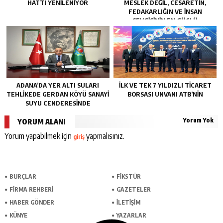
HATTI YENILENIYOR
MESLEK DEĞIL, CESARETIN,
FEDAKARLIĞIN VE INSAN
SEVGISININ EN GÜÇLÜ
TEMSILIDIR.”
ADANA’DA YER ALTI SULARI
İLK VE TEK 7 YILDIZLI TİCARET
TEHLİKEDE GERDAN KÖYÜ SANAYİ
BORSASI UNVANI ATB’NİN
SUYU CENDERESİNDE
Yorum Yok
YORUM ALANI
Yorum yapabilmek için
yapmalısınız.
giriş
BURÇLAR
FİKSTÜR
FİRMA REHBERİ
GAZETELER
HABER GÖNDER
İLETİŞİM
KÜNYE
YAZARLAR