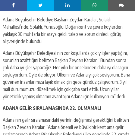
Adana Büyükşehir Belediye Başkanı Zeydan Karalar, Solaklı
Mahallesi’nde, Solaklı, Yunusoğlu, Doğankent ve çevre köylerden
yaklaşık 30 muhtarla bir araya geldi, talep ve sorun dinledi, görüş
alışverişinde bulundu.
Adana Büyükşehir Belediyesi’nin zor koşullarda çok iyi işler yaptığını,
sorunları azalttığını belirten Başkan Zeydan Karalar, “Bundan sonra
çok daha iyi işler yapacağız. Her yılın bir öncekinden daha iyi olacağını
söylüyordum. Öyle de oluyor. Ülkemi ve Adana’yı çok seviyorum. Bana
güvenen insanlarımıza layık olmak için gece gündüz çalışıyorum. 3 yıl
mali durumumuzu düzeltmek için çok çaba sarf ettik. Uzun yıllar
yöneticilik yapmış olmamın avantajını Adana için kullanıyorum” dedi.
ADANA GELİR SIRALAMASINDA 22. OLMAMALI
Adana’nın gelir sıralamasındaki yerinin değişmesi gerektiğini belirten
Başkan Zeydan Karalar, “Adana önemli ve büyük bir kent ama gelir
sıralamasında Adana Büyükşehir Belediyesi ülke genelinde 22. sırada.