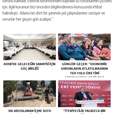
sorunu kalmadı. Elektrik kesintisinden kaynaklı su sorunlarının çözümü
için, ilgili kurumun bizi önceden bilgilendirmesi konusunda irtibat
halindeyiz. Adana’nın dört bir yanında yol çalışmalarımız sürüyor ve
sorunlar her geçen gün azalıyor.”
AOSB’DE GELECEĞIN SANAYISI İÇIN
GÜNGÖR GEÇER: “EKONOMIK
GÜÇ BIRLIĞI
SORUNLARIN ATLATILMASININ
TEK YOLU ÜRETIMI
ARTIRMAKTAN GEÇIYOR.”
SIK ARIZALANAN IÇME SUYU
“İTFAIYECILIK YALNIZCA BIR