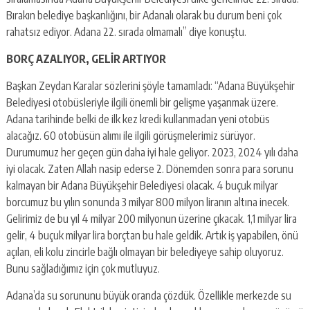
Bırakın belediye başkanlığını, bir Adanalı olarak bu durum beni çok
rahatsız ediyor. Adana 22. sırada olmamalı” diye konuştu.
BORÇ AZALIYOR, GELİR ARTIYOR
Başkan Zeydan Karalar sözlerini şöyle tamamladı: “Adana Büyükşehir
Belediyesi otobüsleriyle ilgili önemli bir gelişme yaşanmak üzere.
Adana tarihinde belki de ilk kez kredi kullanmadan yeni otobüs
alacağız. 60 otobüsün alımı ile ilgili görüşmelerimiz sürüyor.
Durumumuz her geçen gün daha iyi hale geliyor. 2023, 2024 yılı daha
iyi olacak. Zaten Allah nasip ederse 2. Dönemden sonra para sorunu
kalmayan bir Adana Büyükşehir Belediyesi olacak. 4 buçuk milyar
borcumuz bu yılın sonunda 3 milyar 800 milyon liranın altına inecek.
Gelirimiz de bu yıl 4 milyar 200 milyonun üzerine çıkacak. 1,1 milyar lira
gelir, 4 buçuk milyar lira borçtan bu hale geldik. Artık iş yapabilen, önü
açılan, eli kolu zincirle bağlı olmayan bir belediyeye sahip oluyoruz.
Bunu sağladığımız için çok mutluyuz.
Adana’da su sorununu büyük oranda çözdük. Özellikle merkezde su