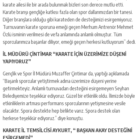
karate ailesi ile bir arada bulunmak bizleri son derece mutlu etti.
Karate branşı gençliğe katkısı fazla olan spor dallarımızdan bir tanesi.
Diğer branşlara olduğu gibi karateden de desteğimizi esirgemiyoruz.
Turnuvanın karate sporuna emeği geçen Merhum Antrenör Mehmet
Özlü isminin verilmesi de vefa anlamında anlamlı olmuştur. Tüm
sporcularımıza başarılar diliyor, emeği geçen herkesi kutluyorum” dedi.
İL MÜDÜRÜ ÇİNTİMAR “KARATE İÇİN ÜZERİMİZE DÜŞENİ
YAPIYORUZ”
Gençlik ve Spor İl Müdürü Muzaffer Çintimar da, yaptığı açıklamada
“Başarılı sporcular yetiştirmek adına üzerimize düşeni yerine
getirmekteyiz. Anlamlı turnuvadan desteğini esirgemeyen Seyhan
Belediyemize teşekkür ediyoruz. Güzel bir etkinlik oldu. İlimizde böyle
etkinliklerin artması performans sporcularının yetişmesine vesile
olacaktır. Spora destekte hep birlikte varız. Spora destek olan
herkese teşekkür ediyoruz.” diye konuştu.
KARATE İL TEMSİLCİSİ AYKURT, “ BAŞKAN AKAY DESTEĞİNİ
ESİRGEMEDİ”