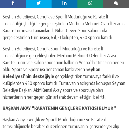
Seyhan Belediyesi, Gençlik ve Spor İl Müdürlüğü ve Karate İl
Temsilciliği işbirliği ile gerçekleştirilen Merhum Mehmet Özlü İller arası
Karate turnuvası tamamlandı. Nihat Geven Spor Salonu’nda
gerçekleştirilen turnuvaya, 6 il, 31 kulüpten, 450 sporcu katıldı.
Seyhan Belediyesi, Gençlik Spor İl Müdürlüğü ve Karete İl
Temsilciliğince gerçekleştirilen Merhum Mehmet Özler İller Arası
Karete Turnuvası salon sporlarının kalbinin Adana’da atmasına neden
oldu. Spora ve Sporcuya her zaman katkı veren S
eyhan
Belediyesi’nin desteğiyle
gerçekleştirilen turnuvaya farklı il ve
kulüplerden 450 sporcu katıldı. Turnuvanın açılışında konuşan Seyhan
Belediye Başkanı Akif Kemal Akay
spora ve sporcuya olan
hizmetlerinin her geçen gün artarak devam ettiğini belirtti.
BAŞKAN AKAY “KARATENİN GENÇLERE KATKISI BÜYÜK”
Başkan Akay “Gençlik ve Spor İl Müdürlüğümüz ve Karate il
temsilciliğimizle beraber düzenlenen turnuvanın içerisinde yer alıp