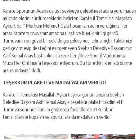
Karate Sporunun Adana’da üst seviyeye gelebilmesi adına yorulmadan
mücadelelerini sürdüreceklerini belirten Karate il Temsilcisi Maşallah
Aykurt da, “ Merhum Mehmet Özlü hocamızın adını verdiğimiz İller
arası Karate turnuvamız amacına ulaştı ve büyük bir ilgi gördü.
Turnuvanın en güzel bir şekilde gerçekleşmesi adına hiçbir talebimizi
geri çevirmeyip desteğini esirgemeyen Seyhan Belediye Başkanımız
Akif Kemal Akay başta olmak üzere Gençlik ve Spor il Müdürümüz
Muzaffer Çintimar’a teşekkür ediyorum. Bu tür etkinlikleri sürdürme
arzusundayız.” dedi.
TEŞEKKÜR PLAKETİ VE MADALYALARI VERİLDİ
Karate İl Temsilcisi Maşallah Aykurt ayrıca günün anısına Seyhan
Belediye Başkanı Akif Kemal Akay’a teşekkür plaketi takdim etti.
Turnuva sonunda katılım gösteren farklı illerde 31 Kulübün
temsilcilerine kupaları ve sporculara da madalyaları verildi.