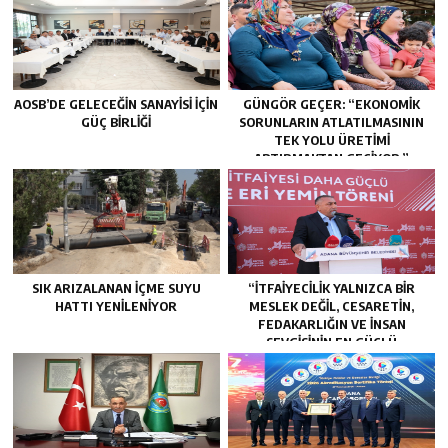
AOSB’DE GELECEĞIN SANAYISI İÇIN
GÜNGÖR GEÇER: “EKONOMIK
GÜÇ BIRLIĞI
SORUNLARIN ATLATILMASININ
TEK YOLU ÜRETIMI
ARTIRMAKTAN GEÇIYOR.”
SIK ARIZALANAN IÇME SUYU
“İTFAIYECILIK YALNIZCA BIR
HATTI YENILENIYOR
MESLEK DEĞIL, CESARETIN,
FEDAKARLIĞIN VE INSAN
SEVGISININ EN GÜÇLÜ
TEMSILIDIR.”