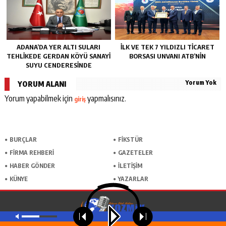
ADANA’DA YER ALTI SULARI
İLK VE TEK 7 YILDIZLI TİCARET
TEHLİKEDE GERDAN KÖYÜ SANAYİ
BORSASI UNVANI ATB’NİN
SUYU CENDERESİNDE
Yorum Yok
YORUM ALANI
Yorum yapabilmek için
yapmalısınız.
giriş
BURÇLAR
FİKSTÜR
FİRMA REHBERİ
GAZETELER
HABER GÖNDER
İLETİŞİM
KÜNYE
YAZARLAR