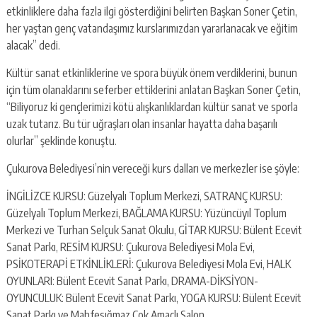
etkinliklere daha fazla ilgi gösterdiğini belirten Başkan Soner Çetin,
her yaştan genç vatandaşımız kurslarımızdan yararlanacak ve eğitim
alacak” dedi.
Kültür sanat etkinliklerine ve spora büyük önem verdiklerini, bunun
için tüm olanaklarını seferber ettiklerini anlatan Başkan Soner Çetin,
“Biliyoruz ki gençlerimizi kötü alışkanlıklardan kültür sanat ve sporla
uzak tutarız. Bu tür uğraşları olan insanlar hayatta daha başarılı
olurlar” şeklinde konuştu.
Çukurova Belediyesi’nin vereceği kurs dalları ve merkezler ise şöyle:
İNGİLİZCE KURSU: Güzelyalı Toplum Merkezi, SATRANÇ KURSU:
Güzelyalı Toplum Merkezi, BAĞLAMA KURSU: Yüzüncüyıl Toplum
Merkezi ve Turhan Selçuk Sanat Okulu, GİTAR KURSU: Bülent Ecevit
Sanat Parkı, RESİM KURSU: Çukurova Belediyesi Mola Evi,
PSİKOTERAPİ ETKİNLİKLERİ: Çukurova Belediyesi Mola Evi, HALK
OYUNLARI: Bülent Ecevit Sanat Parkı, DRAMA-DİKSİYON-
OYUNCULUK: Bülent Ecevit Sanat Parkı, YOGA KURSU: Bülent Ecevit
Sanat Parkı ve Mahfesığmaz Çok Amaçlı Salon.