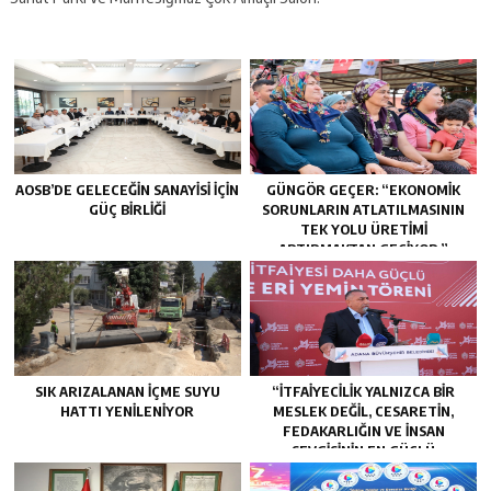
AOSB’DE GELECEĞIN SANAYISI İÇIN
GÜNGÖR GEÇER: “EKONOMIK
GÜÇ BIRLIĞI
SORUNLARIN ATLATILMASININ
TEK YOLU ÜRETIMI
ARTIRMAKTAN GEÇIYOR.”
SIK ARIZALANAN IÇME SUYU
“İTFAIYECILIK YALNIZCA BIR
HATTI YENILENIYOR
MESLEK DEĞIL, CESARETIN,
FEDAKARLIĞIN VE INSAN
SEVGISININ EN GÜÇLÜ
TEMSILIDIR.”