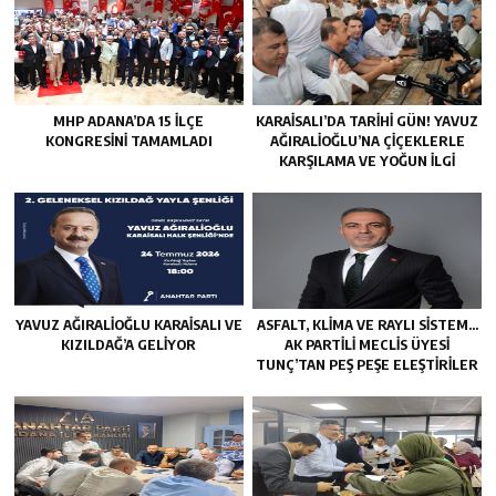
MHP ADANA’DA 15 İLÇE
KARAISALI’DA TARIHI GÜN! YAVUZ
KONGRESINI TAMAMLADI
AĞIRALIOĞLU’NA ÇIÇEKLERLE
KARŞILAMA VE YOĞUN İLGI
YAVUZ AĞIRALIOĞLU KARAISALI VE
ASFALT, KLIMA VE RAYLI SISTEM…
KIZILDAĞ’A GELIYOR
AK PARTILI MECLIS ÜYESI
TUNÇ’TAN PEŞ PEŞE ELEŞTIRILER