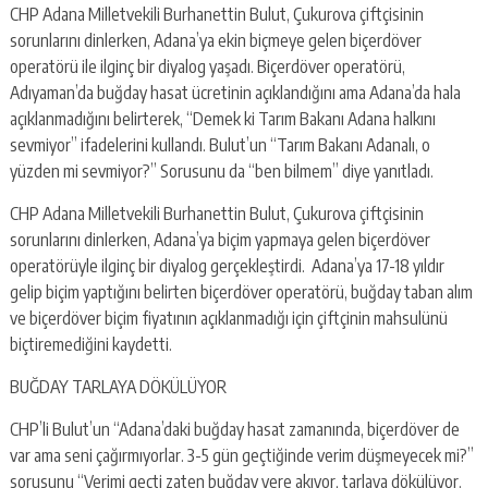
CHP Adana Milletvekili Burhanettin Bulut, Çukurova çiftçisinin
sorunlarını dinlerken, Adana’ya ekin biçmeye gelen biçerdöver
operatörü ile ilginç bir diyalog yaşadı. Biçerdöver operatörü,
Adıyaman’da buğday hasat ücretinin açıklandığını ama Adana’da hala
açıklanmadığını belirterek, “Demek ki Tarım Bakanı Adana halkını
sevmiyor” ifadelerini kullandı. Bulut’un “Tarım Bakanı Adanalı, o
yüzden mi sevmiyor?” Sorusunu da “ben bilmem” diye yanıtladı.
CHP Adana Milletvekili Burhanettin Bulut, Çukurova çiftçisinin
sorunlarını dinlerken, Adana’ya biçim yapmaya gelen biçerdöver
operatörüyle ilginç bir diyalog gerçekleştirdi. Adana’ya 17-18 yıldır
gelip biçim yaptığını belirten biçerdöver operatörü, buğday taban alım
ve biçerdöver biçim fiyatının açıklanmadığı için çiftçinin mahsulünü
biçtiremediğini kaydetti.
BUĞDAY TARLAYA DÖKÜLÜYOR
CHP’li Bulut’un “Adana’daki buğday hasat zamanında, biçerdöver de
var ama seni çağırmıyorlar. 3-5 gün geçtiğinde verim düşmeyecek mi?”
sorusunu “Verimi geçti zaten buğday yere akıyor, tarlaya dökülüyor.