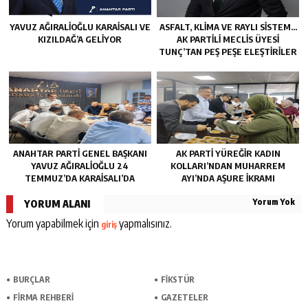
YAVUZ AĞIRALIOĞLU KARAISALI VE
ASFALT, KLIMA VE RAYLI SISTEM…
KIZILDAĞ’A GELIYOR
AK PARTILI MECLIS ÜYESI
TUNÇ’TAN PEŞ PEŞE ELEŞTIRILER
ANAHTAR PARTI GENEL BAŞKANI
AK PARTI YÜREĞIR KADIN
YAVUZ AĞIRALIOĞLU 24
KOLLARI’NDAN MUHARREM
TEMMUZ’DA KARAISALI’DA
AYI’NDA AŞURE İKRAMI
Yorum Yok
YORUM ALANI
Yorum yapabilmek için
yapmalısınız.
giriş
BURÇLAR
FİKSTÜR
FİRMA REHBERİ
GAZETELER