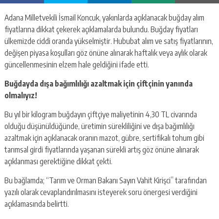
Adana Milletvekili İsmail Koncuk, yakınlarda açıklanacak buğday alım
fiyatlarına dikkat çekerek açıklamalarda bulundu. Buğday fiyatları
ülkemizde ciddi oranda yükselmiştir.
Hububat alım ve satış fiyatlarının,
değişen piyasa koşulları göz önüne alınarak haftalık veya aylık olarak
güncellenmesinin
elzem hale geldiğini ifade etti.
Buğdayda dışa bağımlılığı azaltmak için çiftçinin yanında
olmalıyız!
Bu yıl bir kilogram buğdayın çiftçiye maliyetinin 4,30 TL civarında
olduğu düşünüldüğünde, üretimin sürekliliğini ve dışa bağımlılığı
azaltmak için açıklanacak oranın mazot, gübre, sertifikalı tohum gibi
tarımsal girdi fiyatlarında yaşanan sürekli artış göz önüne alınarak
açıklanması gerektiğine dikkat çekti.
Bu bağlamda; “Tarım ve Orman Bakanı Sayın Vahit Kirişci” tarafından
yazılı olarak cevaplandırılmasını isteyerek soru önergesi verdiğini
açıklamasında belirtti.