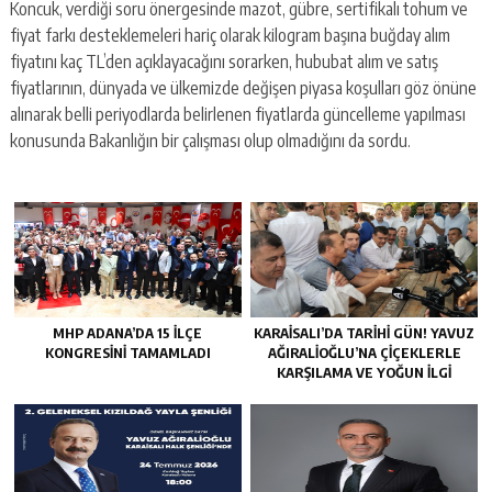
Koncuk, verdiği soru önergesinde mazot, gübre, sertifikalı tohum ve
fiyat farkı desteklemeleri hariç olarak kilogram başına buğday alım
fiyatını kaç TL’den açıklayacağını sorarken, hububat alım ve satış
fiyatlarının, dünyada ve ülkemizde değişen piyasa koşulları göz önüne
alınarak belli periyodlarda belirlenen fiyatlarda güncelleme yapılması
konusunda Bakanlığın bir çalışması olup olmadığını da sordu.
MHP ADANA’DA 15 İLÇE
KARAISALI’DA TARIHI GÜN! YAVUZ
KONGRESINI TAMAMLADI
AĞIRALIOĞLU’NA ÇIÇEKLERLE
KARŞILAMA VE YOĞUN İLGI