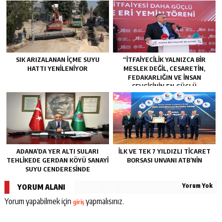
SIK ARIZALANAN IÇME SUYU
“İTFAIYECILIK YALNIZCA BIR
HATTI YENILENIYOR
MESLEK DEĞIL, CESARETIN,
FEDAKARLIĞIN VE INSAN
SEVGISININ EN GÜÇLÜ
TEMSILIDIR.”
ADANA’DA YER ALTI SULARI
İLK VE TEK 7 YILDIZLI TİCARET
TEHLİKEDE GERDAN KÖYÜ SANAYİ
BORSASI UNVANI ATB’NİN
SUYU CENDERESİNDE
Yorum Yok
YORUM ALANI
Yorum yapabilmek için
yapmalısınız.
giriş