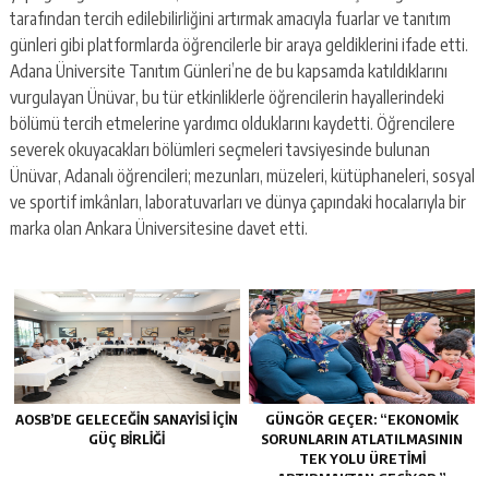
tarafından tercih edilebilirliğini artırmak amacıyla fuarlar ve tanıtım
günleri gibi platformlarda öğrencilerle bir araya geldiklerini ifade etti.
Adana Üniversite Tanıtım Günleri’ne de bu kapsamda katıldıklarını
vurgulayan Ünüvar, bu tür etkinliklerle öğrencilerin hayallerindeki
bölümü tercih etmelerine yardımcı olduklarını kaydetti. Öğrencilere
severek okuyacakları bölümleri seçmeleri tavsiyesinde bulunan
Ünüvar, Adanalı öğrencileri; mezunları, müzeleri, kütüphaneleri, sosyal
ve sportif imkânları, laboratuvarları ve dünya çapındaki hocalarıyla bir
mark
a olan Ankara Üniversitesine davet etti.
AOSB’DE GELECEĞIN SANAYISI İÇIN
GÜNGÖR GEÇER: “EKONOMIK
GÜÇ BIRLIĞI
SORUNLARIN ATLATILMASININ
TEK YOLU ÜRETIMI
ARTIRMAKTAN GEÇIYOR.”