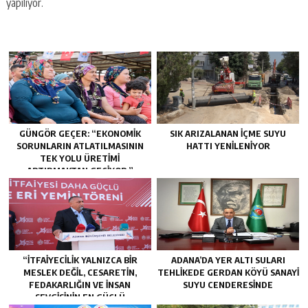
yapılıyor.
GÜNGÖR GEÇER: “EKONOMIK
SIK ARIZALANAN IÇME SUYU
SORUNLARIN ATLATILMASININ
HATTI YENILENIYOR
TEK YOLU ÜRETIMI
ARTIRMAKTAN GEÇIYOR.”
“İTFAIYECILIK YALNIZCA BIR
ADANA’DA YER ALTI SULARI
MESLEK DEĞIL, CESARETIN,
TEHLİKEDE GERDAN KÖYÜ SANAYİ
FEDAKARLIĞIN VE INSAN
SUYU CENDERESİNDE
SEVGISININ EN GÜÇLÜ