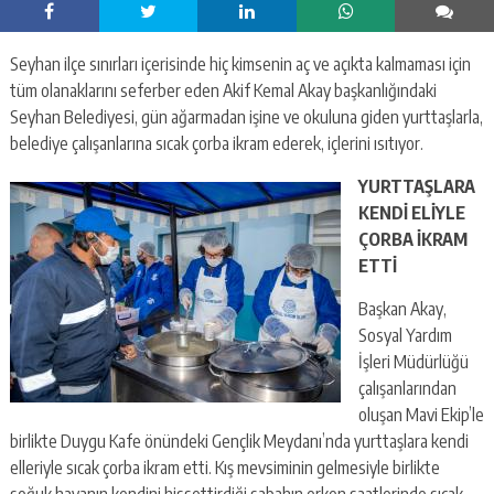
Seyhan ilçe sınırları içerisinde hiç kimsenin aç ve açıkta kalmaması için
tüm olanaklarını seferber eden Akif Kemal Akay başkanlığındaki
Seyhan Belediyesi, gün ağarmadan işine ve okuluna giden yurttaşlarla,
belediye çalışanlarına sıcak çorba ikram ederek, içlerini ısıtıyor.
YURTTAŞLARA
KENDİ ELİYLE
ÇORBA İKRAM
ETTİ
Başkan Akay,
Sosyal Yardım
İşleri Müdürlüğü
çalışanlarından
oluşan Mavi Ekip’le
birlikte Duygu Kafe önündeki Gençlik Meydanı’nda yurttaşlara kendi
elleriyle sıcak çorba ikram etti. Kış mevsiminin gelmesiyle birlikte
soğuk havanın kendini hissettirdiği sabahın erken saatlerinde sıcak