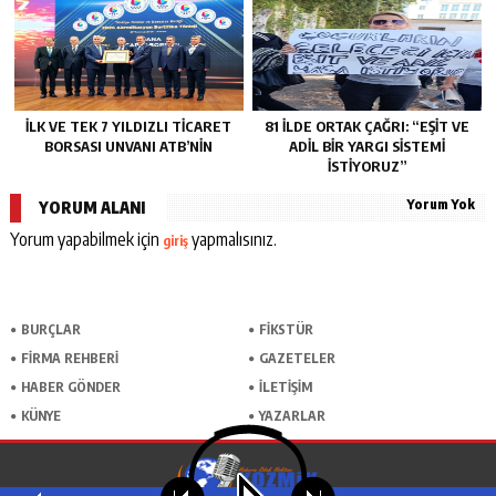
TEMSILIDIR.”
İLK VE TEK 7 YILDIZLI TİCARET
81 İLDE ORTAK ÇAĞRI: “EŞİT VE
BORSASI UNVANI ATB’NİN
ADİL BİR YARGI SİSTEMİ
İSTİYORUZ”
Yorum Yok
YORUM ALANI
Yorum yapabilmek için
yapmalısınız.
giriş
BURÇLAR
FİKSTÜR
FİRMA REHBERİ
GAZETELER
HABER GÖNDER
İLETİŞİM
KÜNYE
YAZARLAR