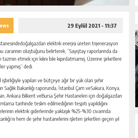
29 Eylül 2021 - 11:37
iews
stanesindedoğalgazdan elektrik enerjisi üreten trijenerasyon
 zararının oluştuğunu belirterek, “Sayıştay raporlarında da
n tazmin etmek için kılını bile kıpırdatmamış. Üzerine şirketlere
ler yapmış” dedi.
İKEDE
İLK VE TEK 7 YILDIZLI TİCARET BORSASI
UNVANI ATB’NİN
şbirliğiyle yapılan ve bütçeye ağır bir yük olan şehir
y’ın Sağlık Bakanlığı raporunda, İstanbul Çam veSakura, Konya,
GÜNLÜK HABER AKIŞI
rsin, Ankara Bilkent veBursa Şehir Hastaneleri için doğalgazdan
mamlama tarihinde teslim edilmediğinin tespiti yapıldığını
nelerinin elektrik giderlerinde yaklaşık %25-%30 civarında
lığı’nı hem de şehir hastanelerini işleten şirketleri geçen yıl