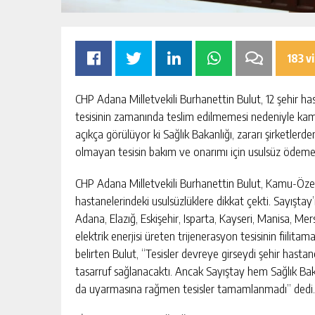
183 v
CHP Adana Milletvekili Burhanettin Bulut, 12 şehir ha
tesisinin zamanında teslim edilmemesi nedeniyle kamu
açıkça görülüyor ki Sağlık Bakanlığı, zararı şirketlerde
olmayan tesisin bakım ve onarımı için usulsüz ödeme
A BIR MESLEK
ADANA’DA YER ALTI SULARI TEHL
AKARLIĞIN VE
GERDAN KÖYÜ SANAYİ SUYU
CHP Adana Milletvekili Burhanettin Bulut, Kamu-Özel i
ÜÇLÜ
CENDERESİNDE
hastanelerindeki usulsüzlüklere dikkat çekti. Sayışta
KIŞI
GÜNLÜK HABER AKIŞI
Adana, Elazığ, Eskişehir, Isparta, Kayseri, Manisa, Me
elektrik enerjisi üreten trijenerasyon tesisinin fiilita
belirten Bulut, “Tesisler devreye girseydi şehir hasta
tasarruf sağlanacaktı. Ancak Sayıştay hem Sağlık Bakan
da uyarmasına rağmen tesisler tamamlanmadı” dedi.