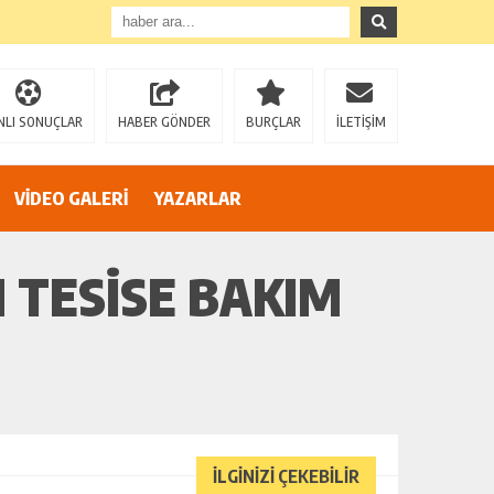
NLI SONUÇLAR
HABER GÖNDER
BURÇLAR
İLETİŞİM
VİDEO GALERİ
YAZARLAR
AZİZ SAĞIROĞLU’NDAN SERT ÇIKIŞ: “YÜREĞİR’İ MAKAM HIRSINA VE SİYASİ OYUNLARA TESLİM ETMEYECEĞİZ!”
 TESISE BAKIM
İLGİNİZİ ÇEKEBİLİR