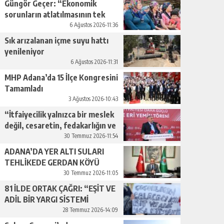
Güngör Geçer: “Ekonomik
sorunların atlatılmasının tek
yolu üretimi artırmaktan
6 Ağustos 2026-11:36
geçiyor.”
Sık arızalanan içme suyu hattı
yenileniyor
6 Ağustos 2026-11:31
MHP Adana’da 15 İlçe Kongresini
Tamamladı
3 Ağustos 2026-10:43
“İtfaiyecilik yalnızca bir meslek
değil, cesaretin, fedakarlığın ve
insan sevgisinin en güçlü
30 Temmuz 2026-11:54
temsilidir.”
ADANA’DA YER ALTI SULARI
TEHLİKEDE GERDAN KÖYÜ
SANAYİ SUYU CENDERESİNDE
30 Temmuz 2026-11:05
81 İLDE ORTAK ÇAĞRI: “EŞİT VE
ADİL BİR YARGI SİSTEMİ
İSTİYORUZ”
28 Temmuz 2026-14:09