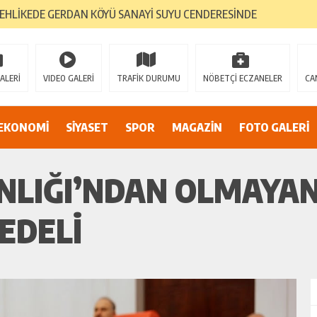
TEHLİKEDE GERDAN KÖYÜ SANAYİ SUYU CENDERESİNDE
E ADİL BİR YARGI SİSTEMİ İSTİYORUZ”
umsuzluklar oldukça endişe yaratıyor…
ALERİ
VIDEO GALERİ
TRAFİK DURUMU
NÖBETÇİ ECZANELER
CA
Alarmı: İnönü Parkı Sahipsiz mi?
DAN AF ÇAĞRISI
EKONOMİ
SİYASET
SPOR
MAGAZİN
FOTO GALERİ
NLIĞI’NDAN OLMAYAN
EDELI