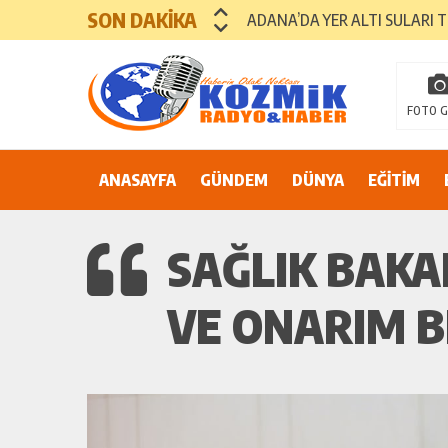
SON DAKİKA
ADANA’DA YER ALTI SULARI 
81 İLDE ORTAK ÇAĞRI: “EŞİT V
Suluca Cezaevi’nde yaşanan ol
FOTO G
Adana’nın Göbeğinde Güvenlik 
ANASAYFA
GÜNDEM
81 İLDE MAHKÛM YAKINLARIN
DÜNYA
EĞİTİM
SAĞLIK BAKA
VE ONARIM B