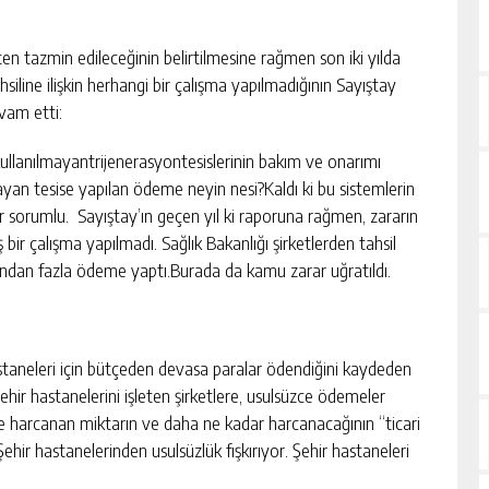
ten tazmin edileceğinin belirtilmesine rağmen son iki yılda
hsiline ilişkin herhangi bir çalışma yapılmadığının Sayıştay
evam etti:
kullanılmayantrijenerasyontesislerinin bakım ve onarımı
yan tesise yapılan ödeme neyin nesi?Kaldı ki bu sistemlerin
 sorumlu. Sayıştay’ın geçen yıl ki raporuna rağmen, zararın
 bir çalışma yapılmadı. Sağlık Bakanlığı şirketlerden tahsil
sından fazla ödeme yaptı.Burada da kamu zarar uğratıldı.
hastaneleri için bütçeden devasa paralar ödendiğini kaydeden
hir hastanelerini işleten şirketlere, usulsüzce ödemeler
ne harcanan miktarın ve daha ne kadar harcanacağının “ticari
Şehir hastanelerinden usulsüzlük fışkırıyor. Şehir hastaneleri