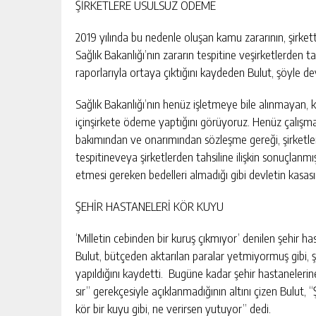
ŞİRKETLERE USULSÜZ ÖDEME
2019 yılında bu nedenle oluşan kamu zararının, şirket
Sağlık Bakanlığı’nın zararın tespitine veşirketlerden ta
raporlarıyla ortaya çıktığını kaydeden Bulut, şöyle d
Sağlık Bakanlığı’nın henüz işletmeye bile alınmayan, 
içinşirkete ödeme yaptığını görüyoruz. Henüz çalışma
bakımından ve onarımından sözleşme gereği, şirketler
tespitineveya şirketlerden tahsiline ilişkin sonuçlanmış
etmesi gereken bedelleri almadığı gibi devletin kasa
ŞEHİR HASTANELERİ KÖR KUYU
‘Milletin cebinden bir kuruş çıkmıyor’ denilen şehir 
Bulut, bütçeden aktarılan paralar yetmiyormuş gibi, şe
yapıldığını kaydetti. Bugüne kadar şehir hastaneleri
sır” gerekçesiyle açıklanmadığının altını çizen Bulut, “
kör bir kuyu gibi, ne verirsen yutuyor” dedi.