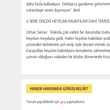
daha fazla kullanılıyor. Defalarca gündeme getirmemiz
vatandaşın sesini duymuyor” dedi.
4 SENE ÖNCEKİ HEYELAN KALINTILARI DAHİ TEMİZ
Orhan Sümer, “Aslında çok vahim bir durumdan bahse
heyelan meydana geldi. Halen heyelan kalıntıları yolda
yüzünden birbirlerine yol verip öyle devam etmek zor
Karayolları heyelan kalıntılarını temizleme zahmetin
uzman olduğunu vadeden bir iktidar döneminde Kozan, 
HABER HAKKINDA GÖRÜŞ BELİRT
Yorum yapabilmek için
yapmalısınız.
giriş