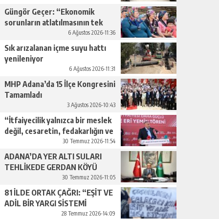
Güngör Geçer: “Ekonomik
sorunların atlatılmasının tek
yolu üretimi artırmaktan
6 Ağustos 2026-11:36
geçiyor.”
Sık arızalanan içme suyu hattı
yenileniyor
6 Ağustos 2026-11:31
MHP Adana’da 15 İlçe Kongresini
Tamamladı
3 Ağustos 2026-10:43
“İtfaiyecilik yalnızca bir meslek
değil, cesaretin, fedakarlığın ve
insan sevgisinin en güçlü
30 Temmuz 2026-11:54
temsilidir.”
ADANA’DA YER ALTI SULARI
TEHLİKEDE GERDAN KÖYÜ
SANAYİ SUYU CENDERESİNDE
30 Temmuz 2026-11:05
81 İLDE ORTAK ÇAĞRI: “EŞİT VE
ADİL BİR YARGI SİSTEMİ
İSTİYORUZ”
28 Temmuz 2026-14:09