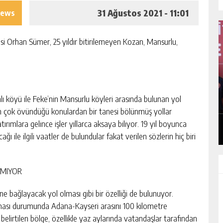
31 Ağustos 2021 - 11:01
iews
 Orhan Sümer, 25 yıldır bitirilemeyen Kozan, Mansurlu,
I
MHP ADANA’DA 15 İLÇE KONGRESINI
TAMAMLADI
ı köyü ile Feke’nin Mansurlu köyleri arasında bulunan yol
n en çok övündüğü konulardan bir tanesi bölünmüş yollar
GÜNLÜK HABER AKIŞI
ımlara gelince işler yıllarca aksaya biliyor. 19 yıl boyunca
ı ile ilgili vaatler de bulundular fakat verilen sözlerin hiç biri
NMIYOR
ne bağlayacak yol olması gibi bir özelliği de bulunuyor.
ması durumunda Adana-Kayseri arasını 100 kilometre
a belirtilen bölge, özellikle yaz aylarında vatandaşlar tarafından