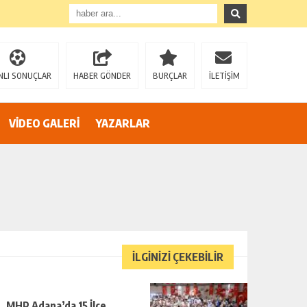
”
NLI SONUÇLAR
HABER GÖNDER
BURÇLAR
İLETİŞİM
VİDEO GALERİ
YAZARLAR
İLGİNİZİ ÇEKEBİLİR
MHP Adana’da 15 İlçe