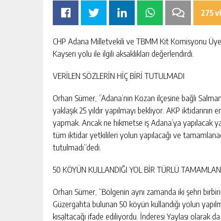
275 v
CHP Adana Milletvekili ve TBMM Kit Komisyonu Üyesi
Kayseri yolu ile ilgili aksaklıkları değerlendirdi.
VERİLEN SÖZLERİN HİÇ BİRİ TUTULMADI
OMIK
SIK ARIZALANAN IÇME SUYU HATT
SININ TEK
YENILENIYOR
Orhan Sümer, “Adana’nın Kozan ilçesine bağlı Salmanl
AKTAN
yaklaşık 25 yıldır yapılmayı bekliyor. AKP iktidarını
KIŞI
GÜNLÜK HABER AKIŞI
yapmak. Ancak ne hikmetse iş Adana’ya yapılacak yatır
tüm iktidar yetkilileri yolun yapılacağı ve tamamlanacağ
tutulmadı”dedi.
50 KÖYÜN KULLANDIĞI YOL BİR TÜRLÜ TAMAMLA
Orhan Sümer, “Bölgenin aynı zamanda iki şehri birbiri
Güzergahta bulunan 50 köyün kullandığı yolun yapıl
kısaltacağı ifade ediliyordu. İnderesi Yaylası olarak d