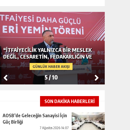
“İTFAIYECILIK YALNIZCA BIR MESLEK
ADANA’D
DEĞIL, CESARETIN, FEDAKARLIĞIN VE
GERDAN
INSAN SEVGISININ EN GÜÇLÜ
CENDER
GÜNLÜK HABER AKIŞI
TEMSILIDIR.”
5
/
10
SON DAKİKA HABERLERİ
AOSB’de Geleceğin Sanayisi İçin
Güç Birliği
7 Ağustos 2026-14:07