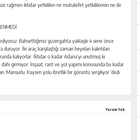
e rağmen iktidar yetkilileri ne muhalefet yetkililerinin ne de
LENMEDİ
diyoruz. Bahsettiğimiz güzergahta yaklaşık 4 sene önce
 duruyor. İki araç karşılaştığı zaman heyelan kalıntıları
unda kalıyorlar. İktidar o kadar Adana’yı unutmuş ki
e dahi girmiyor. İnşaat, rant ve yol yapımı konusunda bu kadar
Mansurlu, Kayseri yolu ibretlik bir görüntü sergiliyor”dedi.
Yorum Yok