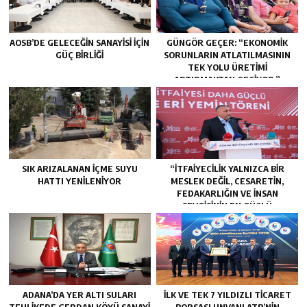
AOSB’DE GELECEĞIN SANAYISI İÇIN
GÜNGÖR GEÇER: “EKONOMIK
GÜÇ BIRLIĞI
SORUNLARIN ATLATILMASININ
TEK YOLU ÜRETIMI
ARTIRMAKTAN GEÇIYOR.”
SIK ARIZALANAN IÇME SUYU
“İTFAIYECILIK YALNIZCA BIR
HATTI YENILENIYOR
MESLEK DEĞIL, CESARETIN,
FEDAKARLIĞIN VE INSAN
SEVGISININ EN GÜÇLÜ
TEMSILIDIR.”
ADANA’DA YER ALTI SULARI
İLK VE TEK 7 YILDIZLI TİCARET