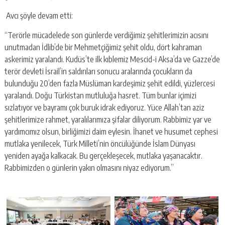
Avcı şöyle devam etti:
“Terörle mücadelede son günlerde verdiğimiz şehitlerimizin acısını
unutmadan İdlib’de bir Mehmetçiğimiz şehit oldu, dört kahraman
askerimiz yaralandı. Kudüs’te ilk kıblemiz Mescid-i Aksa’da ve Gazze’de
terör devleti İsrail’in saldırıları sonucu aralarında çocukların da
bulunduğu 20’den fazla Müslüman kardeşimiz şehit edildi, yüzlercesi
yaralandı. Doğu Türkistan mutluluğa hasret. Tüm bunlar içimizi
sızlatıyor ve bayramı çok buruk idrak ediyoruz. Yüce Allah’tan aziz
şehitlerimize rahmet, yaralılarımıza şifalar diliyorum. Rabbimiz yar ve
yardımcımız olsun, birliğimizi daim eylesin. İhanet ve husumet cephesi
mutlaka yenilecek, Türk Milleti’nin öncülüğünde İslam Dünyası
yeniden ayağa kalkacak. Bu gerçekleşecek, mutlaka yaşanacaktır.
Rabbimizden o günlerin yakın olmasını niyaz ediyorum.”