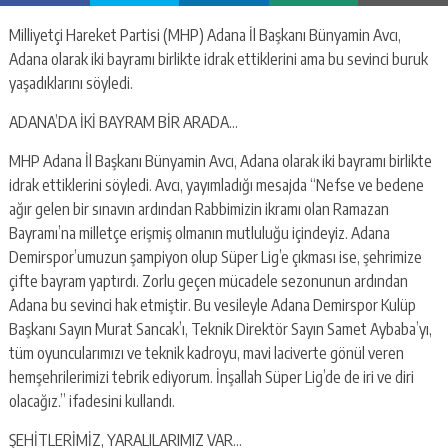
Milliyetçi Hareket Partisi (MHP) Adana İl Başkanı Bünyamin Avcı,
Adana olarak iki bayramı birlikte idrak ettiklerini ama bu sevinci buruk
yaşadıklarını söyledi.
ADANA’DA İKİ BAYRAM BİR ARADA…
MHP Adana İl Başkanı Bünyamin Avcı, Adana olarak iki bayramı birlikte
idrak ettiklerini söyledi. Avcı, yayımladığı mesajda “Nefse ve bedene
ağır gelen bir sınavın ardından Rabbimizin ikramı olan Ramazan
Bayramı’na milletçe erişmiş olmanın mutluluğu içindeyiz. Adana
Demirspor’umuzun şampiyon olup Süper Lig’e çıkması ise, şehrimize
çifte bayram yaptırdı. Zorlu geçen mücadele sezonunun ardından
Adana bu sevinci hak etmiştir. Bu vesileyle Adana Demirspor Kulüp
Başkanı Sayın Murat Sancak’ı, Teknik Direktör Sayın Samet Aybaba’yı,
tüm oyuncularımızı ve teknik kadroyu, mavi laciverte gönül veren
hemşehrilerimizi tebrik ediyorum. İnşallah Süper Lig’de de iri ve diri
olacağız.” ifadesini kullandı.
ŞEHİTLERİMİZ, YARALILARIMIZ VAR…