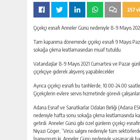
257 v
Çiçekçi esnafı Anneler Günü nedeniyle 8-9 Mayıs 2021
Tam kapanma döneminde çiçekçi esnafı 9 Mayıs Paz
sokağa çıkma kısıtlamasından muaf tutuldu.
Vatandaşlar 8-9 Mayıs 2021 Cumartesi ve Pazar günler
çiçekçiye giderek alışveriş yapabilecekler.
Ayrıca çiçekçi esnafı bu tarihlerde, 10.00-24.00 saatl
Çiçekçilerin evlere servis hizmetinde görevli çalışan
Adana Esnaf ve Sanatkarlar Odaları Birliği (Adana ES
nedeniyle hafta sonu sokağa çıkma kısıtlamasında kaps
getirdi. Anneler Günü gibi özel günlerin çiçekçi esnaf
Niyazi Göger, “Virüs salgını nedeniyle tüm sektörlerde
İnanıyorum ki, Anneler Günü nedeniyle yaşanacak harek