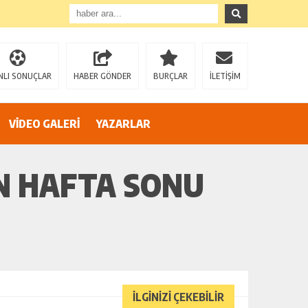
”
NLI SONUÇLAR
HABER GÖNDER
BURÇLAR
İLETİŞİM
VİDEO GALERİ
YAZARLAR
IN HAFTA SONU
AZİZ SAĞIROĞLU’NDAN SERT ÇIKIŞ: “YÜREĞİR’İ MAKAM HIRSINA VE SİYASİ OYUNLARA TESLİM ETMEYECEĞİZ!”
İLGİNİZİ ÇEKEBİLİR