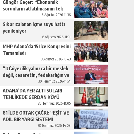
Güngör Geçer: “Ekonomik
sorunların atlatılmasının tek
yolu üretimi artırmaktan
6 Ağustos 2026-11:36
geçiyor.”
Sık arızalanan içme suyu hattı
yenileniyor
6 Ağustos 2026-11:31
MHP Adana’da 15 İlçe Kongresini
Tamamladı
3 Ağustos 2026-10:43
“İtfaiyecilik yalnızca bir meslek
değil, cesaretin, fedakarlığın ve
insan sevgisinin en güçlü
30 Temmuz 2026-11:54
temsilidir.”
ADANA’DA YER ALTI SULARI
TEHLİKEDE GERDAN KÖYÜ
SANAYİ SUYU CENDERESİNDE
30 Temmuz 2026-11:05
81 İLDE ORTAK ÇAĞRI: “EŞİT VE
ADİL BİR YARGI SİSTEMİ
İSTİYORUZ”
28 Temmuz 2026-14:09