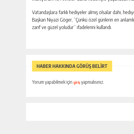
Vatandaşlara farklı hediyeler almış olsalar dahi, hediy
Başkan Niyazi Göger, “Çünkü özel günlerin en anlaml
zarif ve güzel yoludur” ifadelerini kullandı.
HABER HAKKINDA GÖRÜŞ BELİRT
OMIK
SIK ARIZALANAN IÇME SUYU HATT
SININ TEK
YENILENIYOR
AKTAN
Yorum yapabilmek için
yapmalısınız.
giriş
KIŞI
GÜNLÜK HABER AKIŞI