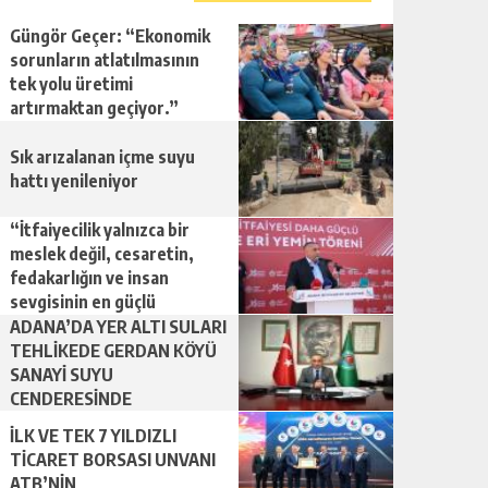
Güngör Geçer: “Ekonomik
sorunların atlatılmasının
tek yolu üretimi
artırmaktan geçiyor.”
Sık arızalanan içme suyu
hattı yenileniyor
“İtfaiyecilik yalnızca bir
meslek değil, cesaretin,
fedakarlığın ve insan
sevgisinin en güçlü
temsilidir.”
ADANA’DA YER ALTI SULARI
TEHLİKEDE GERDAN KÖYÜ
SANAYİ SUYU
CENDERESİNDE
İLK VE TEK 7 YILDIZLI
TİCARET BORSASI UNVANI
ATB’NİN