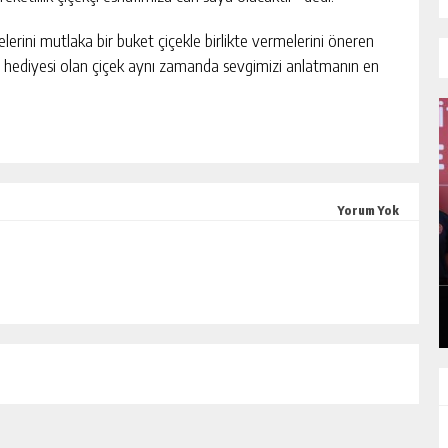
elerini mutlaka bir buket çiçekle birlikte vermelerini öneren
ı hediyesi olan çiçek aynı zamanda sevgimizi anlatmanın en
Yorum Yok
I
MHP ADANA’DA 15 İLÇE KONGRESINI
TAMAMLADI
GÜNLÜK HABER AKIŞI