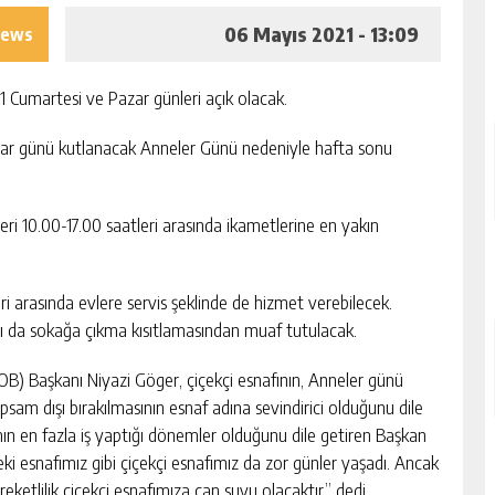
06 Mayıs 2021 - 13:09
iews
 Cumartesi ve Pazar günleri açık olacak.
ar günü kutlanacak Anneler Günü nedeniyle hafta sonu
i 10.00-17.00 saatleri arasında ikametlerine en yakın
eri arasında evlere servis şeklinde de hizmet verebilecek.
ları da sokağa çıkma kısıtlamasından muaf tutulacak.
OB) Başkanı Niyazi Göger, çiçekçi esnafının, Anneler günü
am dışı bırakılmasının esnaf adına sevindirici olduğunu dile
ının en fazla iş yaptığı dönemler olduğunu dile getiren Başkan
ki esnafımız gibi çiçekçi esnafımız da zor günler yaşadı. Ancak
etlilik çiçekçi esnafımıza can suyu olacaktır” dedi.