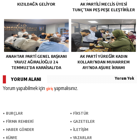
KIZILDAĞ’A GELIYOR
AK PARTILI MECLIS ÜYESI
TUNÇ’TAN PEŞ PEŞE ELEŞTIRILER
ANAHTAR PARTI GENEL BAŞKANI
AK PARTI YÜREĞIR KADIN
YAVUZ AĞIRALIOĞLU 24
KOLLARI’NDAN MUHARREM
TEMMUZ’DA KARAISALI’DA
AYI’NDA AŞURE İKRAMI
Yorum Yok
YORUM ALANI
Yorum yapabilmek için
yapmalısınız.
giriş
BURÇLAR
FİKSTÜR
FİRMA REHBERİ
GAZETELER
HABER GÖNDER
İLETİŞİM
KÜNYE
YAZARLAR