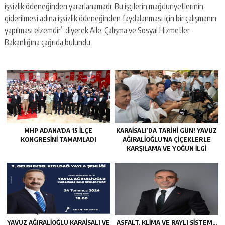
işsizlik ödeneğinden yararlanamadı. Bu işçilerin mağduriyetlerinin
giderilmesi adına işsizlik ödeneğinden faydalanması için bir çalışmanın
yapılması elzemdir” diyerek Aile, Çalışma ve Sosyal Hizmetler
Bakanlığına çağrıda bulundu.
MHP ADANA’DA 15 İLÇE
KARAISALI’DA TARIHI GÜN! YAVUZ
KONGRESINI TAMAMLADI
AĞIRALIOĞLU’NA ÇIÇEKLERLE
KARŞILAMA VE YOĞUN İLGI
YAVUZ AĞIRALIOĞLU KARAISALI VE
ASFALT, KLIMA VE RAYLI SISTEM…