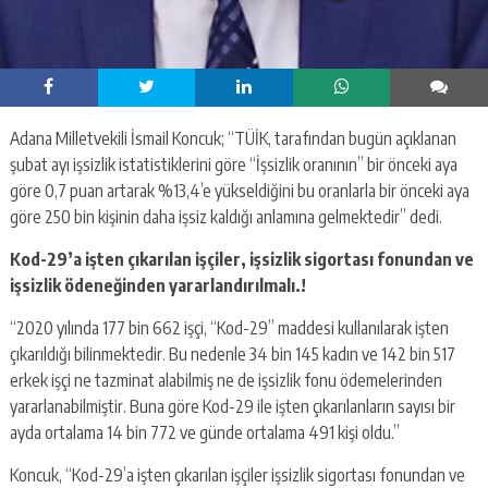
Adana Milletvekili İsmail Koncuk; “TÜİK, tarafından bugün açıklanan
şubat ayı işsizlik istatistiklerini göre “İşsizlik oranının” bir önceki aya
göre 0,7 puan artarak %13,4’e yükseldiğini bu oranlarla bir önceki aya
göre 250 bin kişinin daha işsiz kaldığı anlamına gelmektedir” dedi.
Kod-29’a işten çıkarılan işçiler, işsizlik sigortası fonundan ve
işsizlik ödeneğinden yararlandırılmalı.!
“2020 yılında 177 bin 662 işçi, “Kod-29” maddesi kullanılarak işten
çıkarıldığı bilinmektedir. Bu nedenle 34 bin 145 kadın ve 142 bin 517
erkek işçi ne tazminat alabilmiş ne de işsizlik fonu ödemelerinden
yararlanabilmiştir. Buna göre Kod-29 ile işten çıkarılanların sayısı bir
ayda ortalama 14 bin 772 ve günde ortalama 491 kişi oldu.”
Koncuk, “Kod-29’a işten çıkarılan işçiler işsizlik sigortası fonundan ve