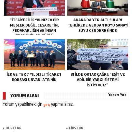
“İTFAIYECILIK YALNIZCA BIR
ADANA’DA YER ALTI SULARI
MESLEK DEĞIL, CESARETIN,
TEHLİKEDE GERDAN KÖYÜ SANAYİ
FEDAKARLIĞIN VE INSAN
SUYU CENDERESİNDE
SEVGISININ EN GÜÇLÜ
TEMSILIDIR.”
İLK VE TEK 7 YILDIZLI TİCARET
81 İLDE ORTAK ÇAĞRI: “EŞİT VE
BORSASI UNVANI ATB’NİN
ADİL BİR YARGI SİSTEMİ
İSTİYORUZ”
Yorum Yok
YORUM ALANI
Yorum yapabilmek için
yapmalısınız.
giriş
BURÇLAR
FİKSTÜR