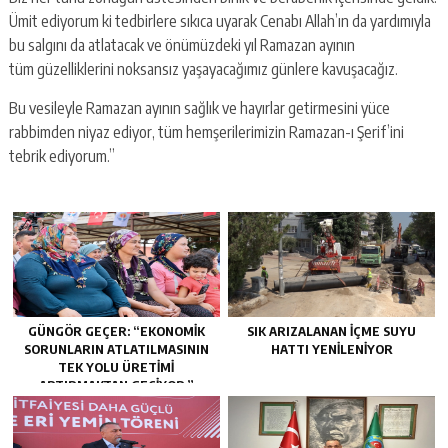
Ümit ediyorum ki tedbirlere sıkıca uyarak Cenabı Allah’ın da yardımıyla
bu salgını da atlatacak ve önümüzdeki yıl Ramazan ayının
tüm güzelliklerini noksansız yaşayacağımız günlere kavuşacağız.
Bu vesileyle Ramazan ayının sağlık ve hayırlar getirmesini yüce
rabbimden niyaz ediyor, tüm hemşerilerimizin Ramazan-ı Şerif’ini
tebrik ediyorum.”
GÜNGÖR GEÇER: “EKONOMIK
SIK ARIZALANAN IÇME SUYU
SORUNLARIN ATLATILMASININ
HATTI YENILENIYOR
TEK YOLU ÜRETIMI
ARTIRMAKTAN GEÇIYOR.”