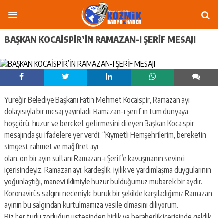
BAŞKAN KOCAİSPİR’İN RAMAZAN-I ŞERİF MESAJI
Yüreğir Belediye Başkanı Fatih Mehmet Kocaispir, Ramazan ayı
dolayısıyla bir mesaj yayınladı. Ramazan-ı Şerif’in tüm dünyaya
hoşgörü, huzur ve bereket getirmesini dileyen Başkan Kocaispir
mesajında şu ifadelere yer verdi; “Kıymetli Hemşehrilerim, bereketin
simgesi, rahmet ve mağfiret ayı
olan, on bir ayın sultanı Ramazan-ı Şerif’e kavuşmanın sevinci
içerisindeyiz. Ramazan ayı; kardeşlik, iyilik ve yardımlaşma duygularının
yoğunlaştığı, manevi iklimiyle huzur bulduğumuz mübarek bir aydır.
Koronavirüs salgını nedeniyle buruk bir şekilde karşıladığımız Ramazan
ayının bu salgından kurtulmamıza vesile olmasını diliyorum.
Biz her türlü zorluğun üstesinden birlik ve beraberlik içerisinde geldik.