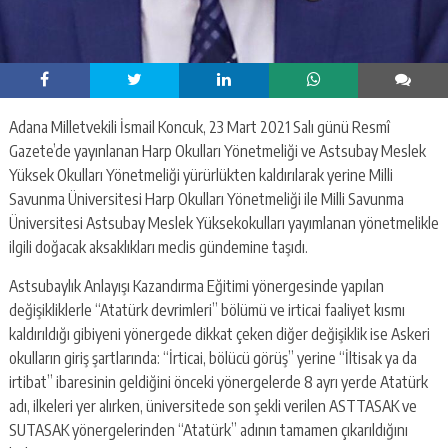
Adana Milletvekili İsmail Koncuk, 23 Mart 2021 Salı günü Resmî
Gazete’de yayınlanan Harp Okulları Yönetmeliği ve Astsubay Meslek
Yüksek Okulları Yönetmeliği yürürlükten kaldırılarak yerine Milli
Savunma Üniversitesi Harp Okulları Yönetmeliği ile Milli Savunma
Üniversitesi Astsubay Meslek Yüksekokulları yayımlanan yönetmelikle
ilgili doğacak aksaklıkları meclis gündemine taşıdı.
Astsubaylık Anlayışı Kazandırma Eğitimi yönergesinde yapılan
değişikliklerle “Atatürk devrimleri” bölümü ve irticai faaliyet kısmı
kaldırıldığı gibiyeni yönergede dikkat çeken diğer değişiklik ise Askeri
okulların giriş şartlarında: “İrticai, bölücü görüş” yerine “İltisak ya da
irtibat” ibaresinin geldiğini önceki yönergelerde 8 ayrı yerde Atatürk
adı, ilkeleri yer alırken, üniversitede son şekli verilen ASTTASAK ve
SUTASAK yönergelerinden “Atatürk” adının tamamen çıkarıldığını