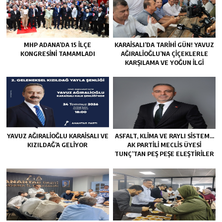
MHP ADANA’DA 15 İLÇE
KARAISALI’DA TARIHI GÜN! YAVUZ
KONGRESINI TAMAMLADI
AĞIRALIOĞLU’NA ÇIÇEKLERLE
KARŞILAMA VE YOĞUN İLGI
YAVUZ AĞIRALIOĞLU KARAISALI VE
ASFALT, KLIMA VE RAYLI SISTEM…
KIZILDAĞ’A GELIYOR
AK PARTILI MECLIS ÜYESI
TUNÇ’TAN PEŞ PEŞE ELEŞTIRILER