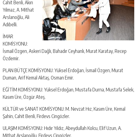
Cahit Benli, Akın
Yılmaz, A. Mithat
Arslanoğlu, Ali
Adıbelli.
İMAR
KOMİSYONU:
İsmail Özgen, Askeri Dağlı, Bahadır Ceyhanlı, Murat Karatay, Recep
Özdemir.
PLAN BÜTÇE KOMİSYONU: Yüksel Erdoğan, İsmail Özgen, Murat
Duman, Arif Kemal Aktaş, Osman Emir.
EĞİTİM KOMİSYONU: Yüksel Erdoğan, Mustafa Durna, Mustafa Selek,
Kasım Üre, Özgür Ateş.
KÜLTÜR ve SANAT KOMİSYONU: M. Nevzat Hız, Kasım Üre, Kemal
Şahin, Cahit Benli, Firdevs Cingözler.
ULAŞIM KOMİSYONU: Hıdır Yıldız, Abeydullah Kolcu, Elif Uzun, A.
Mithat Arslanoğlu, Firdevs Cingözler.