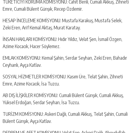
TÜKETİCİYİ KORUMA KOMİSYONU: Cahit Benli, Cumali Akkuş, Zihneti
Emre, Cumali Bülent Gürışık, Recep Özdemir.
HESAP İNCELEME KOMİSYONU: Mustafa Karakuş, Mustafa Selek,
Zeki Eren, Arif Kemal Aktaş, Murat Karatay.
İNSAN HAKLARI KOMİSYONU: Hıdır Yıldız, Velat Şen, İsmail Özgen,
Azime Kocacık, Hacer Söylemez.
EMLAK KOMİSYONU: Kemal Şahin, Serdar Seyhan, Zeki Eren, Bahadır
Ceyhanlı, Ayça Katlav.
SOSYAL HİZMETLER KOMİSYONU: Kasım Üre, Telat Şahin, Zihneti
Emre, Azime Kocacık, İsa Tuzcu.
AB DIŞ İLİŞKİLER KOMİSYONU: Cumali Bülent Gürışık, Cumali Akkuş,
Yüksel Erdoğan, Serdar Seyhan, İsa Tuzcu.
TURİZM KOMİSYONU: Askeri Dağlı, Cumali Akkuş, Telat Şahin, Cumali
Bülent Gürışık, Ayça Katlav.
DEPREM VE AFET KOMİSYONU: Velat Şen, Askeri Dağlı, Abeydullah