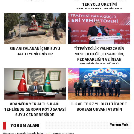
TEK YOLU ÜRETIMI
ARTIRMAKTAN GEÇIYOR.”
SIK ARIZALANAN IÇME SUYU
“İTFAIYECILIK YALNIZCA BIR
HATTI YENILENIYOR
MESLEK DEĞIL, CESARETIN,
FEDAKARLIĞIN VE INSAN
SEVGISININ EN GÜÇLÜ
TEMSILIDIR.”
ADANA’DA YER ALTI SULARI
İLK VE TEK 7 YILDIZLI TİCARET
TEHLİKEDE GERDAN KÖYÜ SANAYİ
BORSASI UNVANI ATB’NİN
SUYU CENDERESİNDE
Yorum Yok
YORUM ALANI