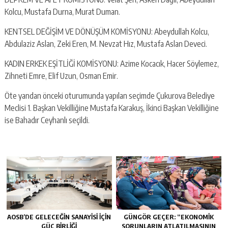
Kolcu, Mustafa Durna, Murat Duman.
KENTSEL DEĞİŞİM VE DÖNÜŞÜM KOMİSYONU: Abeydullah Kolcu,
Abdulaziz Aslan, Zeki Eren, M. Nevzat Hız, Mustafa Aslan Deveci.
KADIN ERKEK EŞİTLİĞİ KOMİSYONU: Azime Kocacık, Hacer Söylemez,
Zihneti Emre, Elif Uzun, Osman Emir.
Öte yandan önceki oturumunda yapılan seçimde Çukurova Belediye
Meclisi 1. Başkan Vekilliğine Mustafa Karakuş, İkinci Başkan Vekilliğine
ise Bahadır Ceyhanlı seçildi.
AOSB’DE GELECEĞIN SANAYISI İÇIN
GÜNGÖR GEÇER: “EKONOMIK
GÜÇ BIRLIĞI
SORUNLARIN ATLATILMASININ